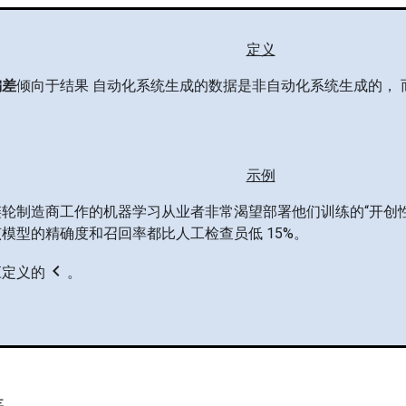
定义
偏差
倾向于结果 自动化系统生成的数据是非自动化系统生成的，
示例
链轮制造商工作的机器学习从业者非常渴望部署他们训练的“开创
模型的精确度和召回率都比人工检查员低 15%。
chevron_left
应定义的
。
差