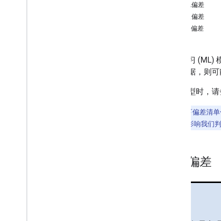
分类（70 分钟）
自动化偏差
选择性偏差
数据
覆盖偏差
处理数值数据（85 分钟）
处理分类数据（50 分钟）
机器学习 (M
数据集、泛化和过拟合（105 分钟）
这些数据，则可
高级机器学习模型
构建模型时，请
神经网络（75 分钟）
嵌入（45 分钟）
注意
：以下偏差清单
大型语言模型简介（45 分钟）
100 个 可能会影响我
现实世界中的机器学习
生产型机器学习系统（80 分钟）
报告偏差
自动化机器学习（30 分钟）
公平性（110 分钟）
简介（5 分钟）
偏差类型（5 分钟）
识别偏差（10 分钟）