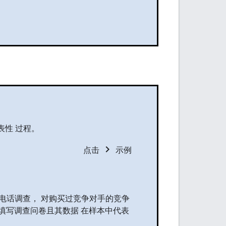
表性 过程。
chevron_right
点击
示例
电话调查， 对购买过竞争对手的竞争
绝填写调查问卷且其数据 在样本中代表