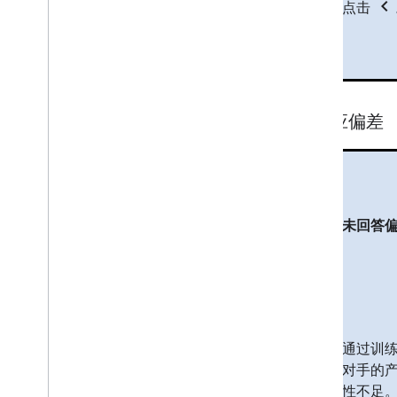
chevron_left
点击
无反应偏差
未回答
通过训练
对手的产
性不足