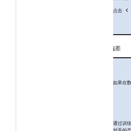
chevron_left
点击
采样偏差
如果在
通过训练
对手的产