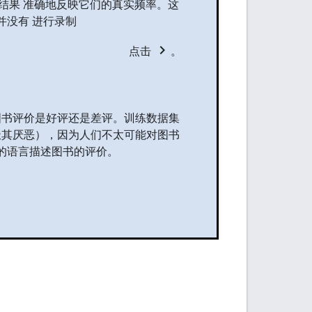
或结果 准确地反映它们的真实频率。这
并没有 进行录制
chevron_right
点击
。
图书评价是好评还是差评。训练数据集
极其厌恶），因为人们不太可能对图书
的语言描述图书的评价。