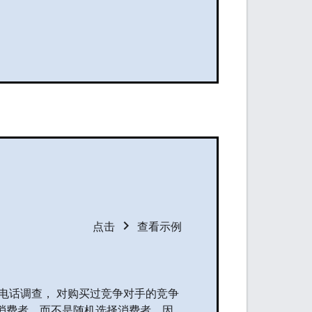
chevron_right
点击
查看示例
电话调查， 对购买过竞争对手的竞争
位消费者，而不是随机选择消费者，因