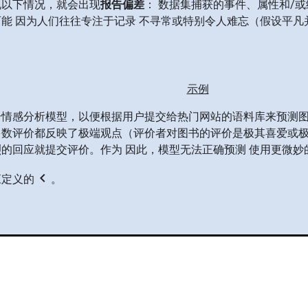
现以下情况，就会出现
报告偏差
： 数据集捕获的事件、属性和/
能 因为人们往往专注于记录 不寻常或特别令人难忘（假设平凡
示例
个情感分析模型，以便根据用户提交给热门网站的语料库来预测
多数评价都反映了极端观点（评价者对图书的评价是极其喜爱或
的回应就提交评价。作为 因此，模型无法正确预测 使用更微妙
chevron_left
应定义的
。