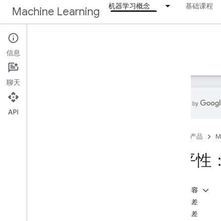
机器学习概念
基础课程
Machine Learning
机器学习概念
信息
首页
Crash Course
聊天
API
快捷链接
首页
产品
M
前提条件
练习
公平性
帮助中心
机器学习模型
本页内容
线性回归（80 分钟）
报告偏差
逻辑回归（35 分钟）
历史偏差