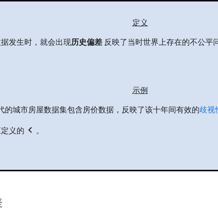
定义
数据发生时，就会出现
历史偏差
反映了当时世界上存在的不公平
示例
 年代的城市房屋数据集包含房价数据，反映了该十年间有效的
歧视
chevron_left
应定义的
。
差