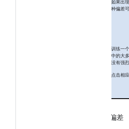
如果出
减少偏差（5 分钟）
种偏差可
评估偏差（5 分钟）
人口统计均等（10 分钟）
机会均等（10 分钟）
反事实公平性（10 分钟）
编程练习（40 分钟）
测试您的知识（10 分钟）
训练一
后续步骤
中的大
没有强烈
点击相
历史偏差