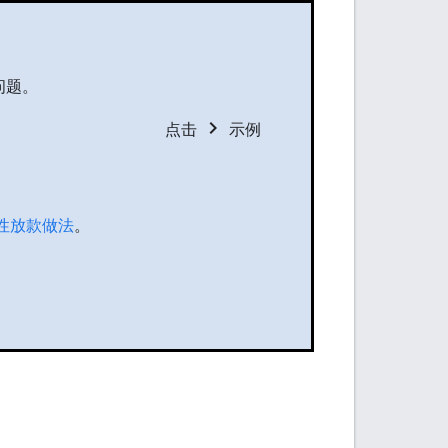
问题。
chevron_right
点击
示例
性放款做法
。