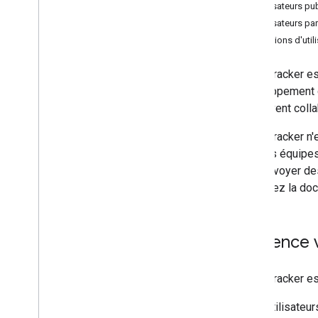
Utilisateurs pu
Utilisateurs pa
Conditions d'util
Issue Tracker es
développement de
qui doivent coll
Issue Tracker n'
pour les équipes
pour envoyer de
consultez la doc
Audience 
Issue Tracker es
Utilisateu