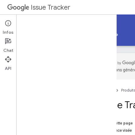
Issue Tracker
Documentation
Infos
Premiers pas
Guides d'utilisation
Référence
Chat
API
traductions généré
Premiers pas
Accueil
Produit
Issue T
Sur cette page
Audience visée