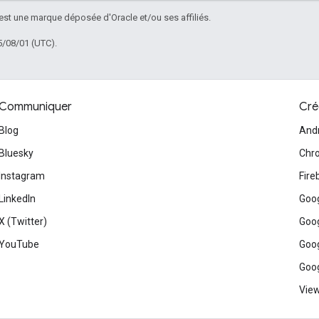
 est une marque déposée d'Oracle et/ou ses affiliés.
5/08/01 (UTC).
Communiquer
Cré
Blog
And
Bluesky
Chr
Instagram
Fire
LinkedIn
Goog
X (Twitter)
Goog
YouTube
Goog
Goog
View