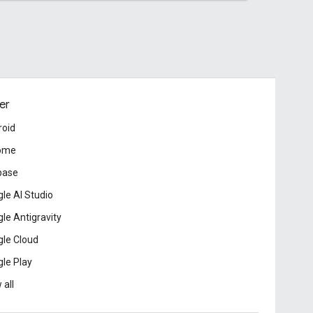
er
roid
ome
base
le AI Studio
le Antigravity
le Cloud
le Play
 all