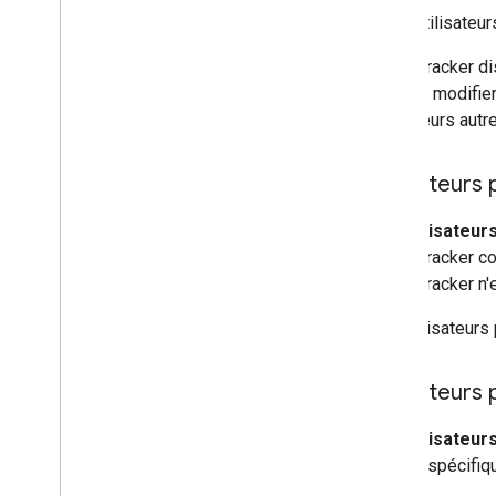
Utilisateu
Issue Tracker di
créer et modifie
utilisateurs aut
Utilisateurs 
Les
utilisateur
Issue Tracker co
Issue Tracker n'
Les utilisateurs
Utilisateurs
Les
utilisateur
projets spécifiqu