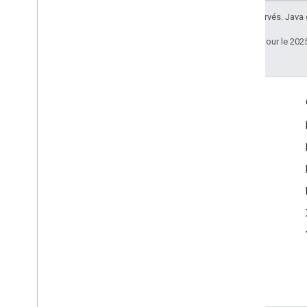
Tous droits réservés. Java
Dernière mise à jour le 202
Échanger
Google Developer Program
Google Developer Groups
Google Developer Experts
Accelerators
Google Cloud & NVIDIA