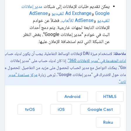
يمكن تقديم طلبات الإعلانات إلى شبكات
مدير إعلانات
Google
و
Ad Exchange للفيديو
و
AdSense
للفيديو
و
AdSense للألعاب
، فضلاً عن خوادم
الإعلانات التابعة لجهات خارجية. يتم دمج أحداث
البث في خوادم "مدير إعلانات Google"، بغض النظر
عن الشبكة التي تتم استضافة الإعلان عليها.
ملاحظة:
لاستخدام ميزة DAI لإعلانات الوسائط التفاعلية، يجب أن يكون لديك حساب في
إعدادات المتقدمة في "مدير الإعلانات 360"
. إذا كان لديك حساب على "مدير إعلانات
Google"، يمكنك التواصل مع مدير الحساب للحصول على مزيد من التفاصيل. للحصول على
لومات حول الاشتراك في "مدير إعلانات Google"، يُرجى زيارة
مركز مساعدة "مدير
إعلانات"
.
Android
HTML5
tvOS
iOS
Google Cast
Roku