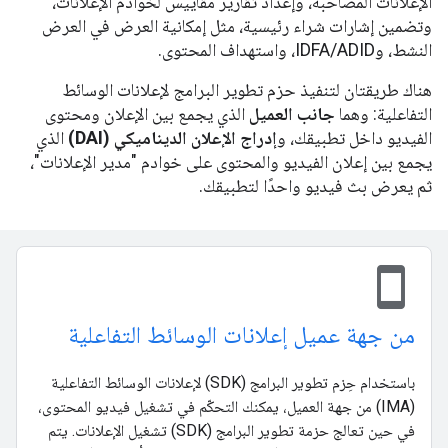
الإعلانات المصاحبة، وإعداد تقارير مقاييس لخوادم الإعلانات،
وتضمين إشارات شراء رئيسية، مثل إمكانية العرض في العرض
النشط، وIDFA/ADID، واستهداف المحتوى.
هناك طريقتان لتنفيذ حزم تطوير البرامج لإعلانات الوسائط
التفاعلية: وهما
جانب العميل
الذي يجمع بين الإعلان ومحتوى
الفيديو داخل تطبيقك، و
إدراج الإعلان الديناميكي (DAI)
الذي
يجمع بين إعلان الفيديو والمحتوى على خوادم "مدير الإعلانات"،
ثم يعرض بث فيديو واحدًا لتطبيقك.
stay_current_portrait
من جهة عميل إعلانات الوسائط التفاعلية
باستخدام حِزم تطوير البرامج (SDK) لإعلانات الوسائط التفاعلية
(IMA) من جهة العميل، يمكنك التحكّم في تشغيل فيديو المحتوى،
في حين تعالج حزمة تطوير البرامج (SDK) تشغيل الإعلانات. يتم