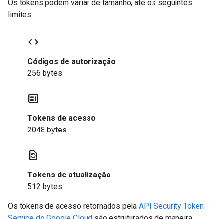
Os tokens podem variar de tamanho, até os seguintes
limites:
code
Códigos de autorização
256 bytes
contextual_token
Tokens de acesso
2048 bytes
restore_page
Tokens de atualização
512 bytes
Os tokens de acesso retornados pela
API Security Token
Service do Google Cloud
são estruturados de maneira