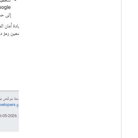
إلى حساب Google وعرض بيانات اعتماد رم
لزيادة أمان ا
تضمين رمز دخ
إنّ محتوى هذه الصفحة مرخّص 
مراجعة
سياسات موقع Google Developers‏
تاريخ التعديل الأخير: 2026-05-26 (حسب التوقيت العالمي المتفَّق عليه)