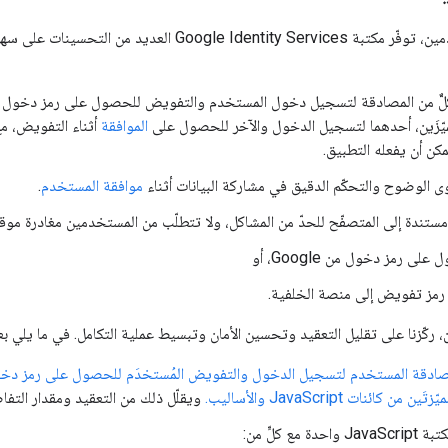
يّزَين، أحدهما لتسجيل الدخول
والآخر للحصول على
الموافقة
أثناء التفويض، م
كن أن يفعله التطبيق.
الوضوح والتحكّم الدقيق في مشاركة البيانات أثناء
موافقة المستخدم
.
مستندة إلى المتصفّح للحدّ من المشاكل، ولا تتطلّب من المستخدمين مغادرة موق
لى رمز دخول من Google، أو
رمز تفويض إلى منصة الخلفية.
ن، ركّزنا على تقليل التعقيد وتحسين الأمان وتبسيط عملية التكامل. في ما يلي 
ن كائنات JavaScript والأساليب.
ويقلّل ذلك من التعقيد ومقدار التفا
ة مع كلٍّ من: