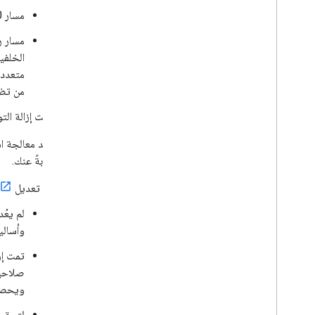
مسار OAuth 2.0 الضمني، المُستخدَم للحصول على رمز دخول لاستخدامه في المتصفّح
الخلفي
من تضمين مكتبات
تمت إزالة التوجيه غير ال
عند معالجة ا
نيابةً عنك.
تم تعديل
لم يعُ
وأساليب أكث
تمت إز
ويحصل
لتحقيق