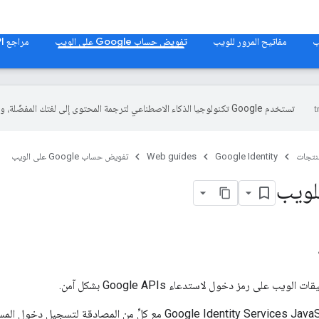
مفاتيح المرور للويب
تفويض حساب Google على الويب
مراجع Web API
تستخدم Google تكنولوجيا الذكاء الاصطناعي لترجمة المحتوى إلى لغتك المفضّلة، وقد تتضمّن بعض الأخطاء.
منتجات
Google Identity
Web guides
تفويض حساب Google على الويب
لويب
 على رمز دخول لاستدعاء Google APIs بشكل آمن.
تتوافق مكتبة Google Identity Services JavaScript مع كلّ