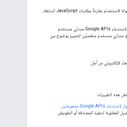
بالنسبة إلى المستخدمين، توفّر مكتبة Google Identity Services العديد من التحسينات على سهولة الاستخدام مقارنةً بمكتبات JavaScript السابقة،
تتضمّن الآن كلٌّ من المصادقة لتسجيل دخول المستخدم والتفويض للحصول على رمز دخول لاستدعاء Google APIs مسارَي مستخدم
ع مسارَي مستخدم منفصلَين للتمييز بوضوح بين
عك الإلكتروني من أجل:
بعض هذه التغييرات:
تُعدّ كلٌّ من مصادقة المستخدم لتسجيل الدخول والتفويض المُستخدَم للحصول على رمز دخول لاستدعاء Google APIs مجموعتَين
صيل المطلوبة لتنفيذ المصادقة أو التفويض.