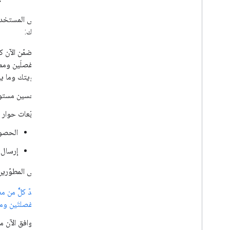
بما في ذلك:
منفصلَين ومم
هويتك وما يم
تحسين مستوى 
مربّعات حوار 
الحصول ع
إرسال 
بالنسبة إلى المطوّري
منفصلتَين ومميّزتَين م
تتوافق الآن مكتبة JavaScript واحد