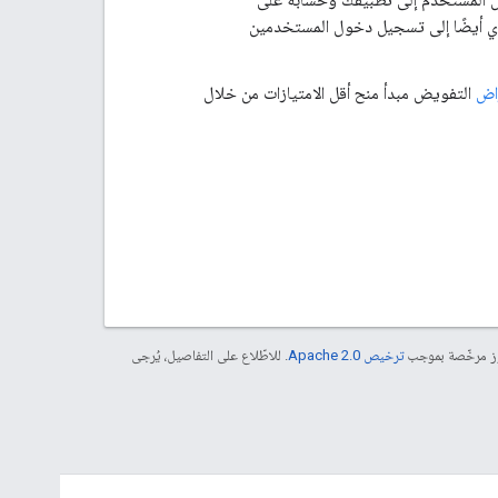
يؤدي أيضًا إلى تسجيل دخول المستخدمين
راض
التفويض مبدأ منح أقل الامتيازات من خلال
موز مرخّصة بموجب
ترخيص Apache 2.0‏
. للاطّلاع على التفاصيل، يُرجى