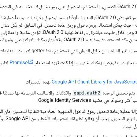
مسار رمز تفويض OAuth 2.0، المعروف أيضًا باسم الوصول بلا إنترنت، و
ة، حيث يمكن استبداله برمز دخول ورمز إعادة تحميل. في السابق، لم يكن هذان ا
متعددة ومن خلال طلبات مباشرة إلى نقاط نهاية 
 متعددة ومفاهيم OAuth 2.0 وتعلُّمها، يمكنك التركيز على واجهة موحّدة واحدة.
مباشر من خلال الدوال التي تستخدم نمط getter لتبسيط التعليمات البرمجية وتحسين إمكانية قراءتها.
ستجابات التفويض، يمكنك اختيار ما إذا كنت تريد استخدام
Promise
لتلبية
Google API Client Library for JavaScript
بهذه التغييرات:
د يتم تحميل الوحدة
gapi.auth2
والكائنات والأساليب المرتبطة بها تلقائيًا 
ر وضوحًا في مكتبة Google Identity Services.
الة عملية إعادة تحميل رموز الدخول المنتهية الصلاحية تلقائيًا لتحسين أمان ال
صلاحية رم
 عليه.
 فصل واضح بين لحظات المصادقة والتفويض، لم يعُد مسموحًا بتسجيل دخول