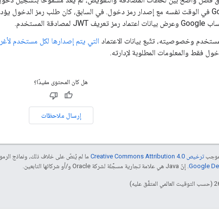
Google في الوقت نفسه مع إصدار رمز دخول. في السابق، كان طلب رمز الدخول 
ز تعريف JWT لمصادقة المستخدم.
لمستخدم وخصوصيته، تتّبع بيانات الاعتماد
التي يتم إصدارها لكل مستخدم لأغ
ول فقط والمعلومات المطلوبة لإدارته.
هل كان المحتوى مفيدًا؟
إرسال ملاحظات
بموجب
ترخيص Creative Commons Attribution 4.0‏
ما لم يُنصّ على خلاف ذلك، ونماذج الر
. إنّ Java هي علامة تجارية مسجَّلة لشركة Oracle و/أو شركائها التابعين.