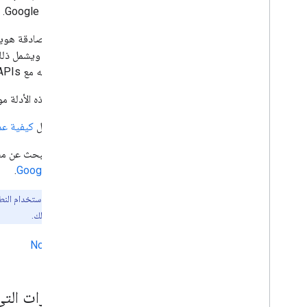
استخدام نموذج رمز
مع Google APIs. ولا يُقصد استخدام المكتبة إلا في المتصفّحات.
استخدام نموذج الرمز المميز
تحدّد المصادقة هوية
التعامل مع الأخطاء
أو رفضه. ويشمل ذلك 
لاستخدامه مع Google APIs.
مراجع Java
Script API
Google Account Authorization API
تتناول هذه الأدلة م
موارد نقل البيانات
يصف دليل
كيفية ع
نقل البيانات إلى Google Identity Services
إذا كنت تبحث عن مس
حساب Google
.
ملاحظة:
يتم استخدام النط
Google
بدلاً من ذلك.
Node.js
التغييرات الت