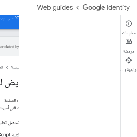
Web guides
Identity
الصفحة الرئيسية
ميزة "تسجيل الدخول باستخدام حساب Google" على الويب
معلومات
دردشة
نظرة عامة
الصفحة الرئيسية
ال
الوصول إلى واجهات برمجة تطبيقات Google
واجهة برمجة التطبيقات
في تطبيق ويب
التفويض ل
آلية عمل تفويض المستخدم
آلية عمل تفويض المستخدم
على هذه الصفحة
التغييرات التي أُجريت
خطوات التنفيذ
الإعداد
يجب أن تحصل تطبيقات الويب
تحميل مكتبة العميل
اختيار نموذج تفويض المستخدم