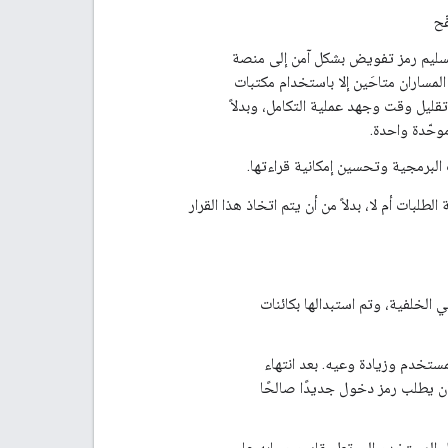
يبدأ عملية تسليم رمز تفويض بشكل آمن إلى منصة
لمساران متاحَين إلا باستخدام مكتبات
OAuth 2.0. تؤدي مكتبة واحدة إلى تقليل وقت وجهد عملية التكامل، وبدلاً
 الطلبات أم لا، بدلاً من أن يتم اتخاذ هذا القرار
في الخلفية، وتم استبدالها بكائنات
مستخدم وزيادة وعيه. بعد انتهاء
ز الدخول، يجب أن يعالج تطبيقك استجابات الأخطاء من Google API، وأن يطلب رمز دخول جديدًا صالحًا
 المستخدم إلى تطبيقك وحسابه على