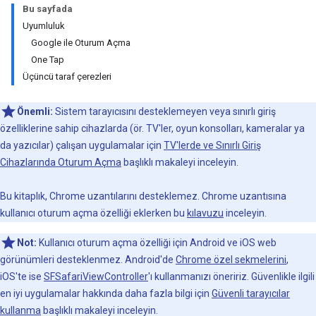
Bu sayfada
Uyumluluk
Google ile Oturum Açma
One Tap
Üçüncü taraf çerezleri
Önemli:
Sistem tarayıcısını desteklemeyen veya sınırlı giriş
özelliklerine sahip cihazlarda (ör. TV'ler, oyun konsolları, kameralar ya
da yazıcılar) çalışan uygulamalar için
TV'lerde ve Sınırlı Giriş
Cihazlarında Oturum Açma
başlıklı makaleyi inceleyin.
Bu kitaplık, Chrome uzantılarını desteklemez. Chrome uzantısına
kullanıcı oturum açma özelliği eklerken bu
kılavuzu
inceleyin.
Not:
Kullanıcı oturum açma özelliği için Android ve iOS web
görünümleri desteklenmez. Android'de
Chrome özel sekmelerini
,
iOS'te ise
SFSafariViewController
'ı kullanmanızı öneririz. Güvenlikle ilgili
en iyi uygulamalar hakkında daha fazla bilgi için
Güvenli tarayıcılar
kullanma
başlıklı makaleyi inceleyin.