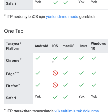
Yok
Yok
Yok
Safari
*
ITP nedeniyle iOS için
yönlendirme modu
gereklidir.
One Tap
Tarayıcı /
Windows
Android
iOS
macOS
Linux
Platform
10
†
Chrome
*
*
†
Edge
*
Firefox
Yok
Yok
Yok
Safari
*
ITP gerektiren tarayıcılarda
yükseltilmiş tek dokunma