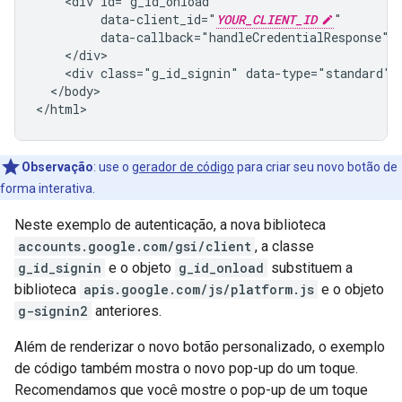
    <div id="g_id_onload"

         data-client_id="
YOUR_CLIENT_ID
"

         data-callback="handleCredentialResponse">

    </div>

    <div class="g_id_signin" data-type="standard"><
  </body>

Observação
:
use o
gerador de código
para criar seu novo botão de
forma interativa.
Neste exemplo de autenticação, a nova biblioteca
accounts.google.com/gsi/client
, a classe
g_id_signin
e o objeto
g_id_onload
substituem a
biblioteca
apis.google.com/js/platform.js
e o objeto
g-signin2
anteriores.
Além de renderizar o novo botão personalizado, o exemplo
de código também mostra o novo pop-up do um toque.
Recomendamos que você mostre o pop-up de um toque