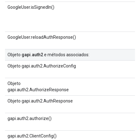
GoogleUser.isSignedIn()
GoogleUser.reloadAuthResponse()
Objeto
gapi.auth2
e métodos associados:
Objeto gapi.auth2.AuthorizeConfig
Objeto
gapi.auth2.AuthorizeResponse
Objeto gapi.auth2.AuthResponse
gapi.auth2.authorize()
gapi.auth2.ClientConfig()