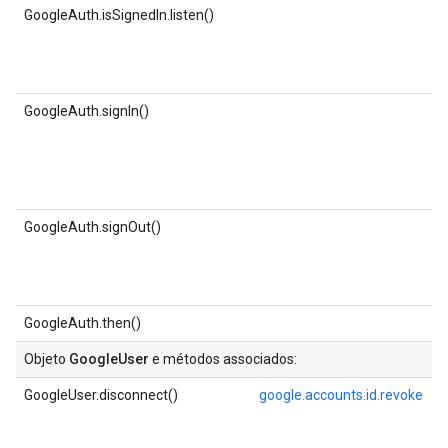
GoogleAuth.isSignedIn.listen()
GoogleAuth.signIn()
GoogleAuth.signOut()
GoogleAuth.then()
Objeto
GoogleUser
e métodos associados:
GoogleUser.disconnect()
google.accounts.id.revoke