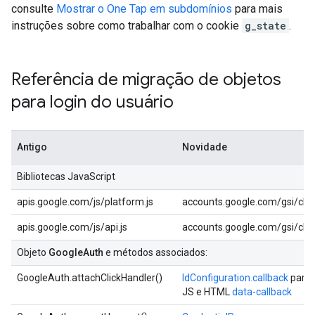
consulte
Mostrar o One Tap em subdomínios
para mais
instruções sobre como trabalhar com o cookie
g_state
.
Referência de migração de objetos
para login do usuário
Antigo
Novidade
Bibliotecas JavaScript
apis.google.com/js/platform.js
accounts.google.com/gsi/clie
apis.google.com/js/api.js
accounts.google.com/gsi/clie
Objeto
GoogleAuth
e métodos associados:
GoogleAuth.attachClickHandler()
IdConfiguration.callback
para
JS e HTML
data-callback