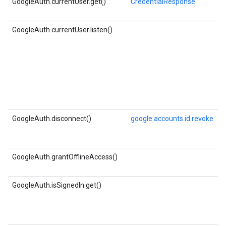
GoogleAuth.currentUser.get()
CredentialResponse
GoogleAuth.currentUser.listen()
GoogleAuth.disconnect()
google.accounts.id.revoke
GoogleAuth.grantOfflineAccess()
GoogleAuth.isSignedIn.get()