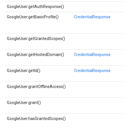
GoogleUser.getAuthResponse()
GoogleUser.getBasicProfile()
CredentialResponse
GoogleUser.getGrantedScopes()
GoogleUser.getHostedDomain()
CredentialResponse
GoogleUser.getId()
CredentialResponse
GoogleUser.grantOfflineAccess()
GoogleUser.grant()
GoogleUser.hasGrantedScopes()