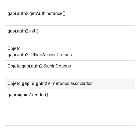
gapi.auth2.getAuthInstance()
gapi.auth2.init()
Objeto
gapi.auth2.OfflineAccessOptions
Objeto gapi.auth2.SignInOptions
Objeto
gapi.signin2
e métodos associados:
gapi.signin2.render()