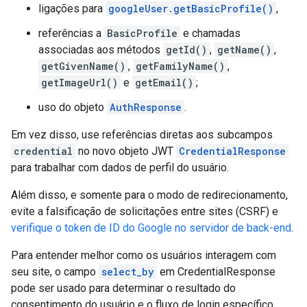
ligações para
googleUser.getBasicProfile()
,
referências a
BasicProfile
e chamadas
associadas aos métodos
getId()
,
getName()
,
getGivenName()
,
getFamilyName()
,
getImageUrl()
e
getEmail()
;
uso do objeto
AuthResponse
.
Em vez disso, use referências diretas aos subcampos
credential
no novo objeto JWT
CredentialResponse
para trabalhar com dados de perfil do usuário.
Além disso, e somente para o modo de redirecionamento,
evite a falsificação de solicitações entre sites (CSRF) e
verifique o token de ID do Google no servidor de back-end
.
Para entender melhor como os usuários interagem com
seu site, o campo
select_by
em CredentialResponse
pode ser usado para determinar o resultado do
consentimento do usuário e o fluxo de login específico