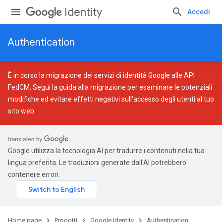
Identity
Accedi
Authentication
È in corso la migrazione dei servizi di identità Google alle API
FedCM. Segui la
guida alla migrazione
per esaminare le potenziali
modifiche ed evitare effetti negativi sull'accesso degli utenti al tuo
sito web.
Google utilizza la tecnologia AI per tradurre i contenuti nella tua
lingua preferita. Le traduzioni generate dall'AI potrebbero
contenere errori.
Home page
Prodotti
Google Identity
Authentication