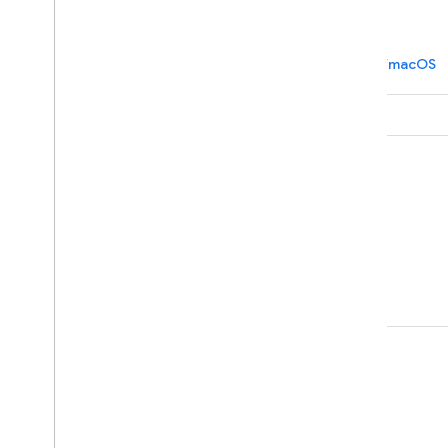
為 Android 授權
網站授權
授權 iOS/macOS
GitHub
運用現有樣本進行設計
產品資訊
服務條款
API 使用者資料政策