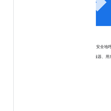
api
呼叫 Google API
使用 OAuth 2.0 和我們的
用戶端程式庫
，即可快速安全地呼叫 
Google 支援常見的 OAuth 2.0 情境，例如網路伺服
置應用程式等。
將應用程式
通過驗證並進入正式發布階段
。