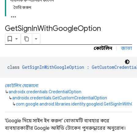
পাবলিক কম্প্যানিয়ন ফাংশন
তৈরি করুন
Get
Sign
In
With
Google
Option
কোটলিন
|
জাভা
class 
GetSignInWithGoogleOption
 : 
GetCustomCredentia
কোটলিন.যেকোনো
↳
androidx.credentials.CredentialOption
↳
androidx.credentials.GetCustomCredentialOption
↳
com.google.android.libraries.identity.googleid.GetSignInWithG
'Google দিয়ে সাইন ইন করুন' বোতামটি ব্যবহার করে
ব্যবহারকারীর Google আইডি টোকেন পুনরুদ্ধারের অনুরোধ।