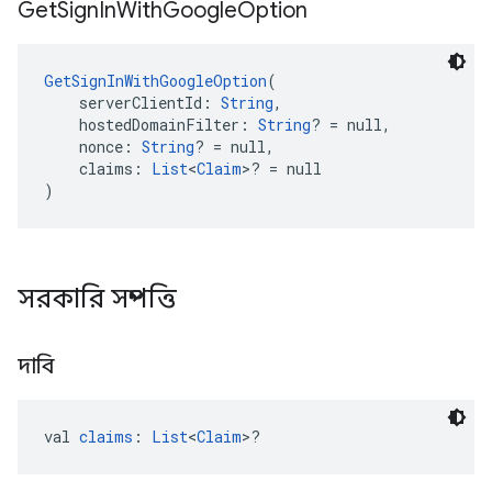
Get
Sign
In
With
Google
Option
GetSignInWithGoogleOption
(
    serverClientId: 
String
,
    hostedDomainFilter: 
String
? = null,
    nonce: 
String
? = null,
    claims: 
List
<
Claim
>? = null
)
সরকারি সম্পত্তি
দাবি
val 
claims
: 
List
<
Claim
>?