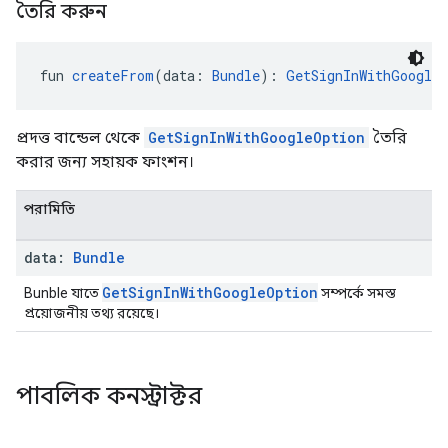
তৈরি করুন
fun 
createFrom
(data: 
Bundle
): 
GetSignInWithGoogle
প্রদত্ত বান্ডেল থেকে
GetSignInWithGoogleOption
তৈরি
করার জন্য সহায়ক ফাংশন।
পরামিতি
data:
Bundle
GetSignInWithGoogleOption
Bunble যাতে
সম্পর্কে সমস্ত
প্রয়োজনীয় তথ্য রয়েছে।
পাবলিক কনস্ট্রাক্টর