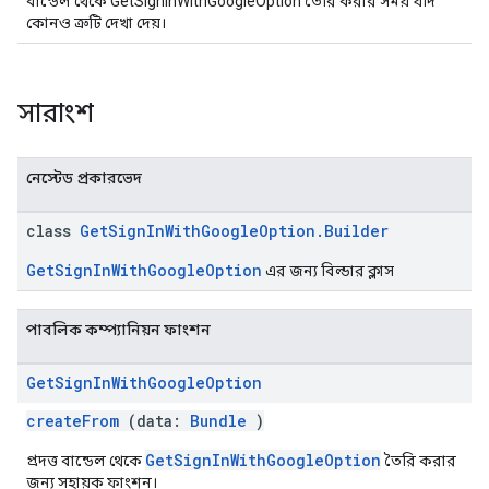
বান্ডেল থেকে GetSignInWithGoogleOption তৈরি করার সময় যদি
কোনও ত্রুটি দেখা দেয়।
সারাংশ
নেস্টেড প্রকারভেদ
class
GetSignInWithGoogleOption.Builder
GetSignInWithGoogleOption
এর জন্য বিল্ডার ক্লাস
পাবলিক কম্প্যানিয়ন ফাংশন
Get
Sign
In
With
Google
Option
createFrom
(data:
Bundle
)
GetSignInWithGoogleOption
প্রদত্ত বান্ডেল থেকে
তৈরি করার
জন্য সহায়ক ফাংশন।