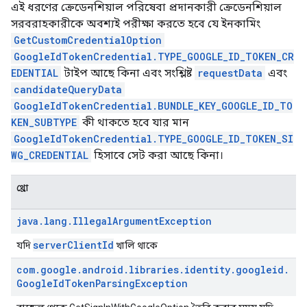
এই ধরণের ক্রেডেনশিয়াল পরিষেবা প্রদানকারী ক্রেডেনশিয়াল
সরবরাহকারীকে অবশ্যই পরীক্ষা করতে হবে যে ইনকামিং
GetCustomCredentialOption
GoogleIdTokenCredential.TYPE_GOOGLE_ID_TOKEN_CR
EDENTIAL
টাইপ আছে কিনা এবং সংশ্লিষ্ট
requestData
এবং
candidateQueryData
GoogleIdTokenCredential.BUNDLE_KEY_GOOGLE_ID_TO
KEN_SUBTYPE
কী থাকতে হবে যার মান
GoogleIdTokenCredential.TYPE_GOOGLE_ID_TOKEN_SI
WG_CREDENTIAL
হিসাবে সেট করা আছে কিনা।
থ্রো
java
.
lang
.
Illegal
Argument
Exception
serverClientId
যদি
খালি থাকে
com
.
google
.
android
.
libraries
.
identity
.
googleid
.
Google
Id
Token
Parsing
Exception