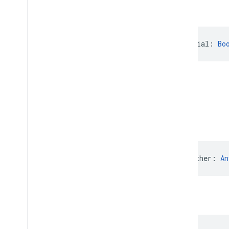
声明
Claim
(name: 
String
, essential: 
Bo
公共函数
等于
open operator fun 
equals
(other: 
An
hash
Code