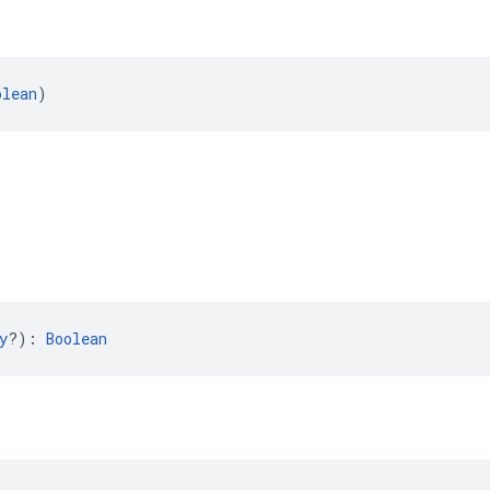
olean
)
y
?): 
Boolean