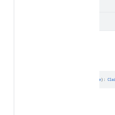
String
公共伴生函数
create
From
fun 
createFrom
(data: 
Bundle
): 
Cla
公共构造函数