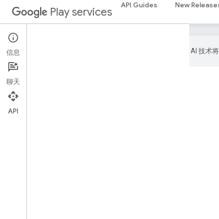
API Guides
New Release
Play services
Google 会使用 AI
信息
聊天
首页
产品
Google Play services
本页内容
API
摘要
嵌套类型
公共伴生函数
公共构造函数
公共函数
公共属性
公共伴生函数
createFrom