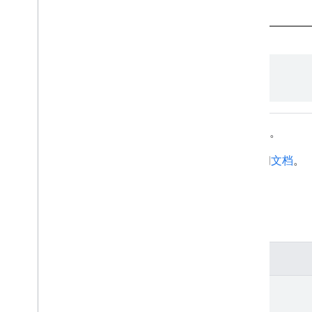
声明
class 
Claim
传递给 Google ID 令牌请求的声明。
如需查看可用声明的列表，请参阅
文档
。
摘要
嵌套类型
class
Claim.Builder