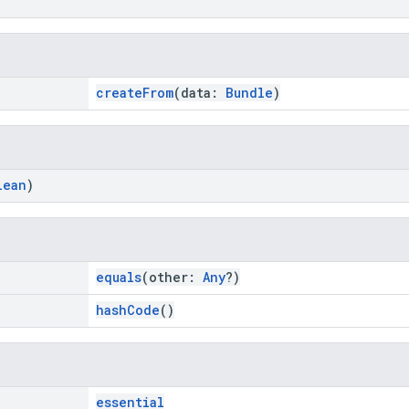
createFrom
(data:
Bundle
)
lean
)
equals
(other:
Any
?)
hashCode
()
essential