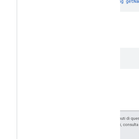
public final @
NonNull
String
getNa
Il nome della rivendicazione
hash
Code
public int 
hashCode
()
Salvo quando diversamente specificato, i contenuti di que
base alla
licenza Apache 2.0
. Per ulteriori dettagli, consulta
Ultimo aggiornamento 2026-01-22 UTC.