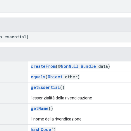
n essential)
createFrom
(@
NonNull
Bundle
data)
equals
(
Object
other)
getEssential
()
l'essenzialità della rivendicazione
getName
()
Il nome della rivendicazione
hashCode
()