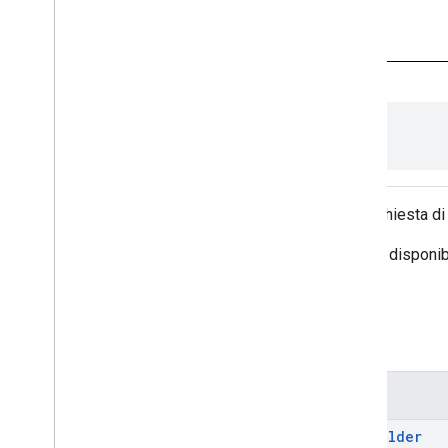
Richiedi
public final class 
Claim
Un'attestazione trasmessa alla richiesta di
Per un elenco delle rivendicazioni disponib
Riepilogo
Tipi nidificati
public final class
Claim.Builder