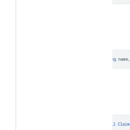
Costruttori pubblici
Richiedi
public 
Claim
(@
NonNull
String
 name
Metodi pubblici
create
From
public static final @
NonNull
Claim