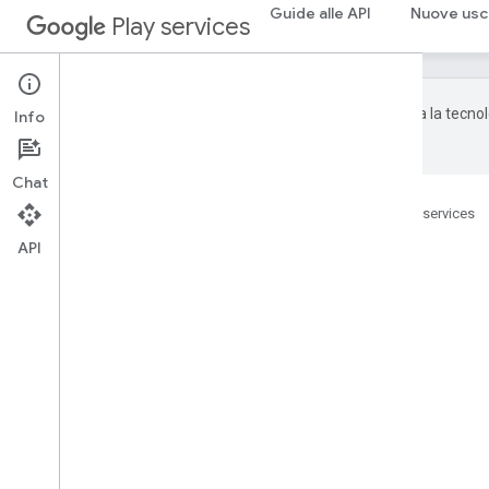
Guide alle API
Nuove usc
Play services
Google utilizza la tecnol
Info
dall'AI potrebbero contenere errori.
Chat
Home page
Prodotti
Google Play services
API
Su questa pagina
Riepilogo
Tipi nidificati
Costruttori pubblici
Metodi pubblici
Costruttori pubblici
Richiedi
Metodi pubblici
createFrom