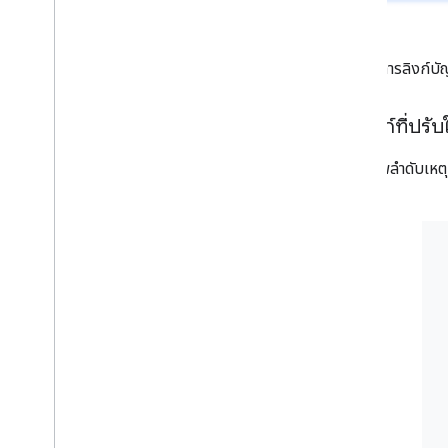
รูปที่ 1
การลิงก์บัญ
การลิงก์ที่ปร
แผนภาพลำดับเหตุก
ง่ายขึ้น