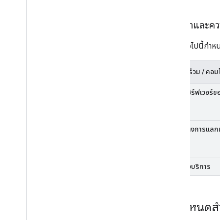
บทบาทและควา
ตารางต่อไปนี้กำห
ผู้มีส่วนร่วม / คอ
แอป / เซิร์ฟเวอร์
ปลายทางการแลกเป
API ของบริการ
ข้อกำหนดสำห