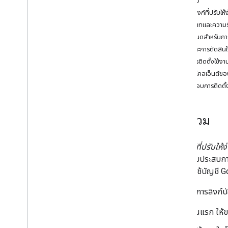
ภาพรวม
กำลังยกเลิกการลิงก์
การลิงก์ที่ปรับใ
การลิงก์บัญชี Google Assistant
บทบาทและความร
การลิงก์บัญชี Universal Commerce
ข้อกำหนดสำหรับการลิ
Protocol
ตรรกะการตัดสินใจส
สูตรการติดตั้งใช้งา
ทรัพยากร
รับรหัสไคลเอ็นต์ข
เกิดข้อผิดพลาดในการตรวจสอบ
ตรวจสอบการติดตั้ง
แอปเดโม
ยืนยันการติดตั้งใช้งาน OAuth
ภาพรวม
การอ้างอิง API
Account Linking API
การลิงก์ที่ปรับให้
Google Account Linking API
ซึ่งจะมอบประสบการณ
คุณโดยใช้บัญชี 
หากต้องการลิงก์บั
ขั้นแรก ให