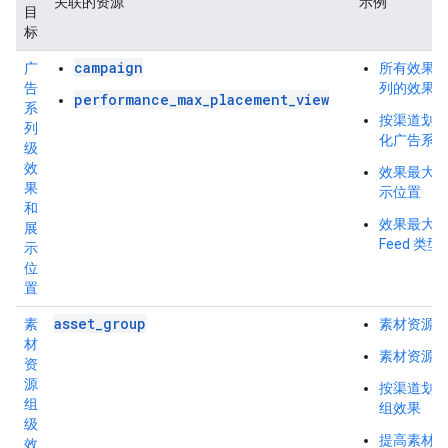
关联的资源
示例
目
标
campaign
广
所有效果
告
列的效果
performance_max_placement_view
系
按渠道划
列
化广告系
级
效
效果最大
果
示位置
和
效果最大
展
Feed 类型
示
位
置
asset_group
素
素材资源
材
素材资源
资
源
按渠道划
组
组效果
级
提高素材
效