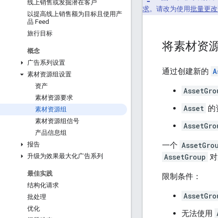
线上销售或发掘潜在客户
求
。请改为使用
批量更改
以提高线上销售额为目标且使用产
品 Feed
旅行目标
将素材资
概念
广告系列设置
通过创建新的
A
素材资源组设置
资产
AssetGro
素材资源要求
Asset
的
素材资源组
素材资源组信号
AssetGro
产品信息组
一个
AssetGro
报告
AssetGroup
对
升级为效果最大化广告系列
最佳实践
限制条件：
结构化请求
AssetGro
批处理
优化
无法使用