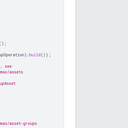
();
upOperation
).
build
());
n, see
-max/assets
upAsset
-max/asset-groups