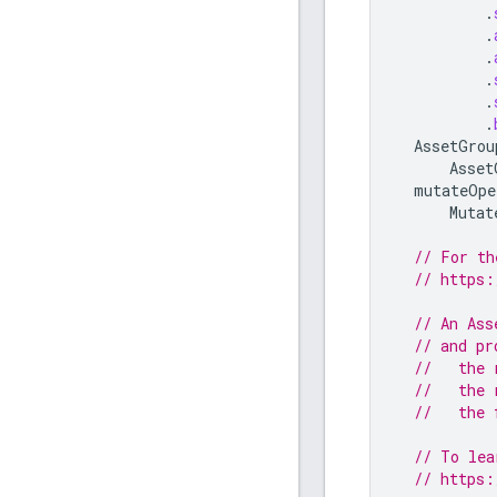
.
.
.
.
.
.
AssetGrou
Asset
mutateOpe
Mutat
// For th
// https:
// An Ass
// and pr
//   the 
//   the 
//   the 
// To lea
// https: