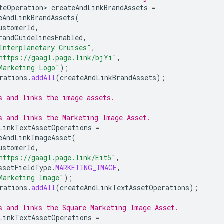
teOperation>
createAndLinkBrandAssets
=
eAndLinkBrandAssets
(
ustomerId
,
randGuidelinesEnabled
,
Interplanetary Cruises"
,
https://gaagl.page.link/bjYi"
,
Marketing Logo"
);
rations
.
addAll
(
createAndLinkBrandAssets
);
s and links the image assets.
s and links the Marketing Image Asset.
LinkTextAssetOperations
=
eAndLinkImageAsset
(
ustomerId
,
https://gaagl.page.link/Eit5"
,
ssetFieldType
.
MARKETING_IMAGE
,
Marketing Image"
);
rations
.
addAll
(
createAndLinkTextAssetOperations
);
s and links the Square Marketing Image Asset.
LinkTextAssetOperations
=