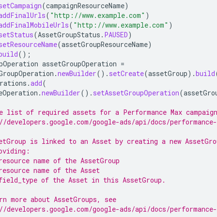
setCampaign
(
campaignResourceName
)
addFinalUrls
(
"http://www.example.com"
)
addFinalMobileUrls
(
"http://www.example.com"
)
setStatus
(
AssetGroupStatus
.
PAUSED
)
setResourceName
(
assetGroupResourceName
)
build
();
pOperation
assetGroupOperation
=
GroupOperation
.
newBuilder
().
setCreate
(
assetGroup
).
build
rations
.
add
(
eOperation
.
newBuilder
().
setAssetGroupOperation
(
assetGro
e list of required assets for a Performance Max campaig
//developers.google.com/google-ads/api/docs/performance
etGroup is linked to an Asset by creating a new AssetGro
oviding:
resource name of the AssetGroup
resource name of the Asset
field_type of the Asset in this AssetGroup.
rn more about AssetGroups, see
//developers.google.com/google-ads/api/docs/performance