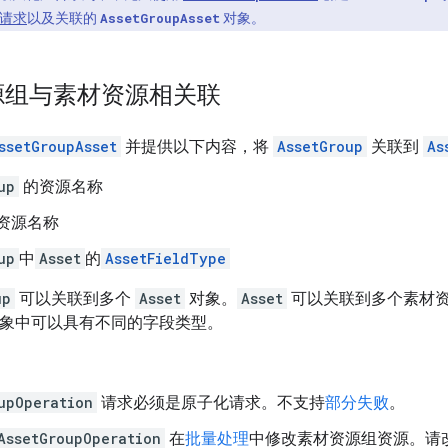
请求
以及关联的
AssetGroupAsset
对象。
源组与素材资源相关联
ssetGroupAsset
并提供以下内容，将
AssetGroup
关联到
As
up
的资源名称
资源名称
up
中
Asset
的
AssetFieldType
up
可以关联到多个
Asset
对象。
Asset
可以关联到多个素材
象中可以具有不同的字段类型。
upOperation
请求必须是原子化请求。不支持
部分失败
。
AssetGroupOperation
在
批量处理
中修改素材资源组资源。请