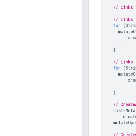
// Links 
// Links 
for
(
Stri
mutateO
cre
}
// Links 
for
(
Stri
mutateO
cre
}
// Create
List<Muta
creat
mutateOpe
// Create