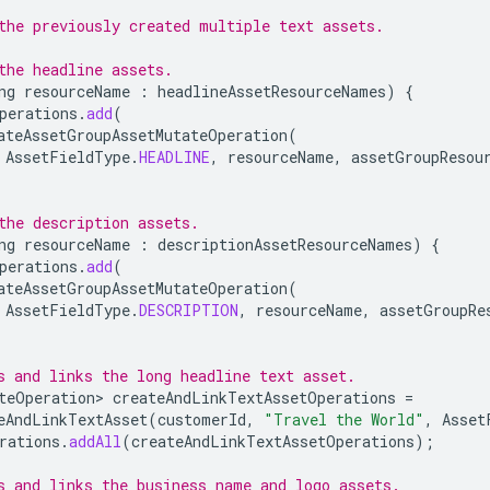
the previously created multiple text assets.
the headline assets.
ng
resourceName
:
headlineAssetResourceNames
)
{
perations
.
add
(
ateAssetGroupAssetMutateOperation
(
AssetFieldType
.
HEADLINE
,
resourceName
,
assetGroupResou
the description assets.
ng
resourceName
:
descriptionAssetResourceNames
)
{
perations
.
add
(
ateAssetGroupAssetMutateOperation
(
AssetFieldType
.
DESCRIPTION
,
resourceName
,
assetGroupRe
s and links the long headline text asset.
teOperation>
createAndLinkTextAssetOperations
=
eAndLinkTextAsset
(
customerId
,
"Travel the World"
,
Asset
rations
.
addAll
(
createAndLinkTextAssetOperations
);
s and links the business name and logo assets.