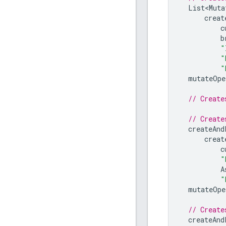
List<Muta
creat
c
b
"
"
"
mutateOpe
// Create
// Create
createAnd
creat
c
"
A
"
mutateOpe
// Create
createAnd