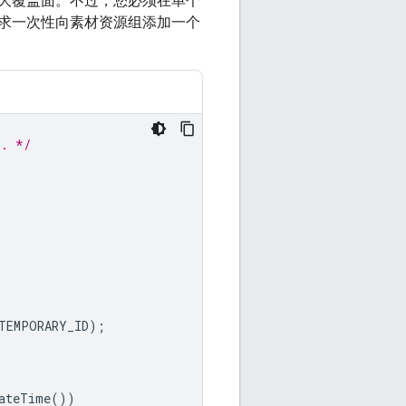
大覆盖面。不过，您必须在单个
求一次性向素材资源组添加一个
p. */
TEMPORARY_ID
);
ateTime
())