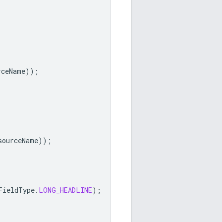
rceName
));
sourceName
));
FieldType
.
LONG_HEADLINE
);