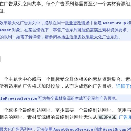
在广告系列之间共享。每个广告系列都需要至少一个素材资源组
源组。
效果最大化广告系列中，必须在同一
批量更改请求
中创建
AssetGroup
和
Asset
对象。在某些情况下，零售广告系列
可能仍需满足
素材资源要求。
的限制；如需了解详情，请参阅
本地生活服务效果最大化广告系列
。
组
一个主题为中心或与一个目标受众群体相关的素材资源集合。素
所有适用的广告格式加以投放，从而达成您的广告目标。
详细了
blePreviewService
可为每个素材资源组生成可分享的广告预览。
一个或多个最终到达网址。至少需要一个最终到达网址。 使用
相关的网址。素材资源组的最终到达网址无法从
WEBPAGE
广告
最大化广告系列中，无法使用
AssetGroupService
创建
AssetGroup
对