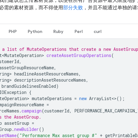
我们建议您上传素材资源，以便在所有广告资源中最大限度地扩
必需的素材资源，而不得使用
部分失败
，并且不能通过单独的请
PHP
Python
Ruby
Perl
curl
 a list of MutateOperations that create a new AssetGrou
t<MutateOperation>
createAssetGroupOperations
(
stomerId
,
assetGroupResourceName
,
ring>
headlineAssetResourceNames
,
ring>
descriptionAssetResourceNames
,
brandGuidelinesEnabled
)
IOException
{
teOperation>
mutateOperations
=
new
ArrayList
<>
();
mpaignResourceName
=
rceNames
.
campaign
(
customerId
,
PERFORMANCE_MAX_CAMPAIGN_
s the AssetGroup.
p
assetGroup
=
Group
.
newBuilder
()
setName
(
"Performance Max asset group #"
+
getPrintableD