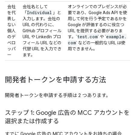
会社
会社名として
オンラインでのプレゼンスが必
Individual
を代
「
」と
要であり、Google Ads API を使
表し
入力します。会社の
用して何を行う予定であるかを
ない
URL の代わりに、
Google が評価するのに役立つ
個人
GitHub プロフィール
URL を提供する必要がありま
test
.
com
example
.
のデ
URL や LinkedIn プロ
す。`
` や `
com
ベロ
フィール URL などの
` などの一般的な URL は使
ッパ
代替 URL を入力でき
用できません。
ー
ます。
開発者トークンを申請する方法
開発者トークンを申請する手順は 2 つあります。
ステップ 1: Google 広告の MCC アカウントを
選択または作成する
すでに Google 広告の MCC アカウントをお持ちの場合