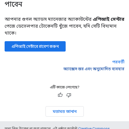
পাবেন
আপনার গুগল অ্যাডস ম্যানেজার অ্যাকাউন্টের
এপিআই সেন্টার
পেজে ডেভেলপার টোকেনটি খুঁজে পাবেন, যদি সেটি বিদ্যমান
থাকে।
এপিআই সেন্টারে প্রবেশ করুন
পরবর্তী
অ্যাক্সেস স্তর এবং অনুমোদিত ব্যবহার
এটি কাজে লেগেছে?
মতামত জানান
অন্য কিছু উল্লেখ না করা থাকলে, এই পৃষ্ঠার কন্টেন্ট
Creative Commons