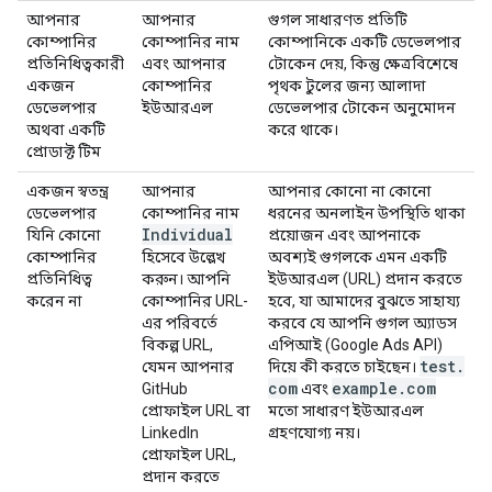
আপনার
আপনার
গুগল সাধারণত প্রতিটি
কোম্পানির
কোম্পানির নাম
কোম্পানিকে একটি ডেভেলপার
প্রতিনিধিত্বকারী
এবং আপনার
টোকেন দেয়, কিন্তু ক্ষেত্রবিশেষে
একজন
কোম্পানির
পৃথক টুলের জন্য আলাদা
ডেভেলপার
ইউআরএল
ডেভেলপার টোকেন অনুমোদন
অথবা একটি
করে থাকে।
প্রোডাক্ট টিম
একজন স্বতন্ত্র
আপনার
আপনার কোনো না কোনো
ডেভেলপার
কোম্পানির নাম
ধরনের অনলাইন উপস্থিতি থাকা
Individual
যিনি কোনো
প্রয়োজন এবং আপনাকে
কোম্পানির
হিসেবে উল্লেখ
অবশ্যই গুগলকে এমন একটি
প্রতিনিধিত্ব
করুন। আপনি
ইউআরএল (URL) প্রদান করতে
করেন না
কোম্পানির URL-
হবে, যা আমাদের বুঝতে সাহায্য
এর পরিবর্তে
করবে যে আপনি গুগল অ্যাডস
বিকল্প URL,
এপিআই (Google Ads API)
test
.
যেমন আপনার
দিয়ে কী করতে চাইছেন।
com
example
.
com
GitHub
এবং
প্রোফাইল URL বা
মতো সাধারণ ইউআরএল
LinkedIn
গ্রহণযোগ্য নয়।
প্রোফাইল URL,
প্রদান করতে