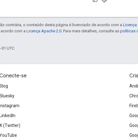
ão contrária, o conteúdo desta página é licenciado de acordo com a
Licença 
e acordo com a
Licença Apache 2.0
. Para mais detalhes, consulte as
políticas
3-01 UTC.
Conecte-se
Cri
Blog
And
Bluesky
Chr
Instagram
Fire
LinkedIn
Goog
X (Twitter)
Goog
YouTube
Goog