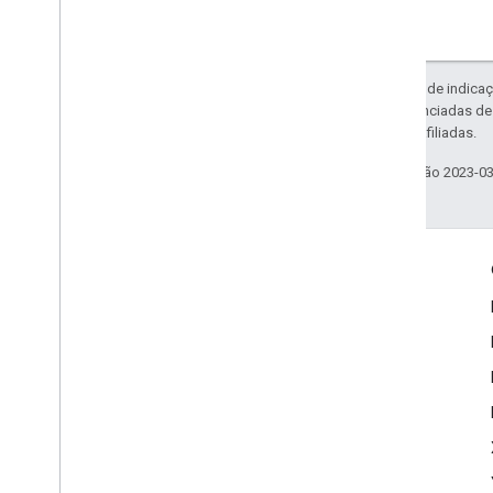
Exceto em caso de indicaç
código são licenciadas d
da Oracle e/ou afiliadas.
Última atualização 2023-0
Envolver
Google Developer Program
Google Developer Groups
Google Developer Experts
Accelerators
Google Cloud & NVIDIA