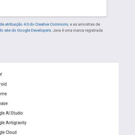
de atribuição 4.0 do Creative Commons
, e as amostras de
 do site do Google Developers
. Java é uma marca registrada
ar
roid
ome
base
le AI Studio
le Antigravity
le Cloud