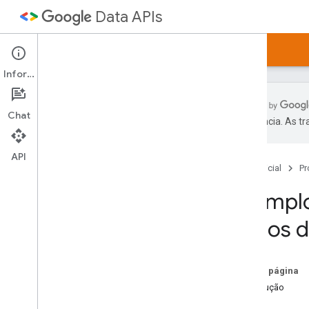
Data APIs
Página inicial
Guias
Amostras
Artigos
Informações
Chat
preferência. As t
Amostras de Java
Script
Blogger
API
Página inicial
Pr
Calendar
Planilha
Exemplo
dados d
Nesta página
Introdução