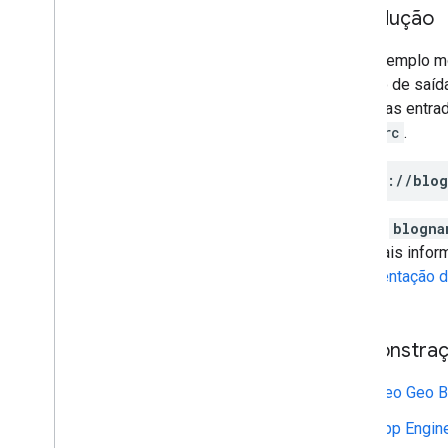
Introdução
Este exemplo mo
formato de saíd
receba as entra
valor
src
.
https://
blo
em que
blogna
Para mais infor
documentação d