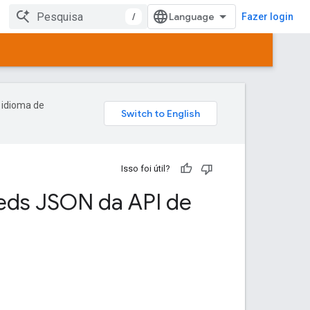
/
Fazer login
 idioma de
Isso foi útil?
eds JSON da API de