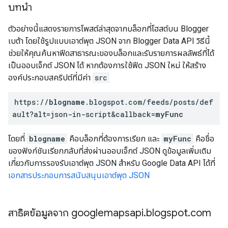
บทนำ
ตัวอย่างนี้แสดงรายการโพสต์ล่าสุดจากบล็อกที่โฮสต์บน Blogger
เบต้า โดยใช้รูปแบบเอาต์พุต JSON จาก Blogger Data API วิธีนี้
ช่วยให้คุณค้นหาฟีดสาธารณะของบล็อกและรับรายการผลลัพธ์ที่ได้
เป็นออบเจ็กต์ JSON ได้ หากต้องการใช้ฟีด JSON ใหม่ ให้สร้าง
องค์ประกอบสคริปต์ที่มีค่า
src
https://
blogname
.blogspot.com/feeds/posts/def
ault?alt=json-in-script&callback=
myFunc
โดยที่
blogname
คือบล็อกที่ต้องการเรียก และ
myFunc
คือชื่อ
ของฟังก์ชันเรียกกลับที่ส่งผ่านออบเจ็กต์ JSON ดูข้อมูลเพิ่มเติม
เกี่ยวกับการรองรับเอาต์พุต JSON สําหรับ Google Data API ได้ที่
เอกสารประกอบการสนับสนุนเอาต์พุต JSON