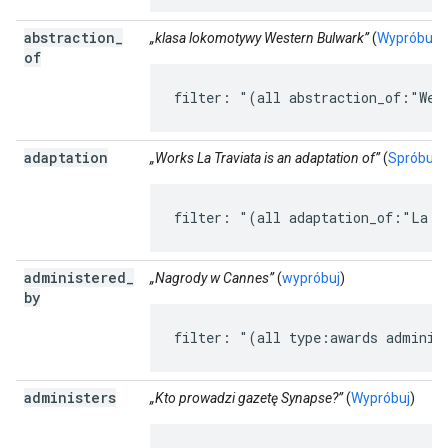
abstraction
_
„klasa lokomotywy Western Bulwark”
(
Wypróbuj
)
of
filter: "(all abstraction_of:"Wes
adaptation
„Works La Traviata is an adaptation of”
(
Spróbuj
)
filter: "(all adaptation_of:"La T
administered
_
„Nagrody w Cannes”
(
wypróbuj
)
by
filter: "(all type:awards adminis
administers
„Kto prowadzi gazetę Synapse?”
(
Wypróbuj
)