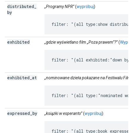
distributed
_
„Programy NPR”
(
wypróbuj
)
by
filter: "(all type:show distribut
exhibited
„gdzie wyświetlano film „Poza prawem”?”
(
Wypró
filter: "(all exhibited:"down by 
exhibited
_
at
„nominowane dzieła pokazane na Festiwalu Film
filter: "(all type:"nominated wor
expressed
_
by
„książki w esperanto”
(
wypróbuj
)
filter: "(all type:book expressed