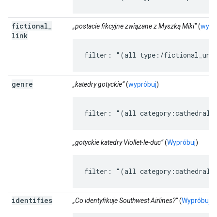
fictional
_
„postacie fikcyjne związane z Myszką Miki”
(
wypr
link
filter: "(all type:/fictional_uni
genre
„katedry gotyckie”
(
wypróbuj
)
filter: "(all category:cathedral 
„gotyckie katedry Viollet-le-duc”
(
Wypróbuj
)
filter: "(all category:cathedral 
identifies
„Co identyfikuje Southwest Airlines?”
(
Wypróbuj
)