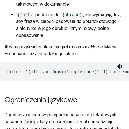
tekstowym w dokumencie;
{full}
: podobne do
{phrase}
, ale wymagają też,
aby fraza w całości pasowała do pola tekstowego,
a nie tylko w jego obrębie. Innymi słowy, pełne
dopasowanie.
Aby na przykład znaleźć singiel muzyczny
Home
Marca
Broussarda, użyj filtra takiego jak ten:
filter: "(all type:/music/single name{full}:home /m
Ograniczenia językowe
Zgodnie z opisem w przypadku ograniczeń tekstowych
parametr
lang
służy do określania reguł normalizacji
języka, które mają być używane do przekształcania tekstu