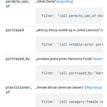
permits
_
use
_
„Silniki Diesla”
(
wypróbuj
)
of
filter: "(all permits_use_of:dies
portrayed
„aktorzy, którzy wcielili się w Johna Lennona”
(
wyp
filter: "(all notable:actor portr
portrayed
_
by
„postacie grane przez Harrisona Forda”
(
wypróbu
filter: "(all portrayed_by:"Harri
practitioner
_
„female african american lawyers”
(
Wypróbuj
)
of
filter: "(all category:female cat