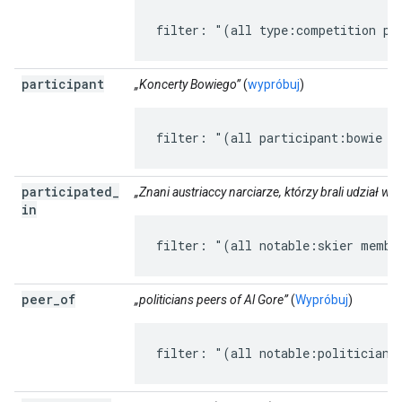
filter: "(all type:competition pa
participant
„Koncerty Bowiego”
(
wypróbuj
)
filter: "(all participant:bowie t
participated
_
„Znani austriaccy narciarze, którzy brali udział w 
in
filter: "(all notable:skier membe
peer
_
of
„politicians peers of Al Gore”
(
Wypróbuj
)
filter: "(all notable:politician 