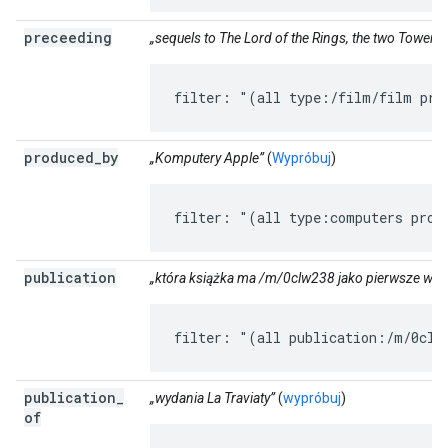
preceeding
„sequels to The Lord of the Rings, the two Towers”
filter: "(all type:/film/film pre
produced
_
by
„Komputery Apple”
(
Wypróbuj
)
filter: "(all type:computers prod
publication
„która książka ma /m/0clw238 jako pierwsze wyd
filter: "(all publication:/m/0clw
publication
_
„wydania La Traviaty”
(
wypróbuj
)
of