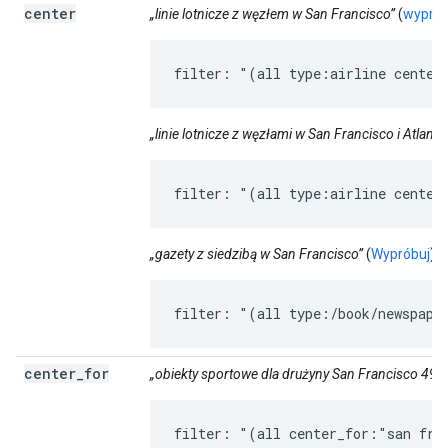
center
„linie lotnicze z węzłem w San Francisco”
(
wyprób
filter: "(all type:airline center
„linie lotnicze z węzłami w San Francisco i Atlanci
filter: "(all type:airline center
„gazety z siedzibą w San Francisco”
(
Wypróbuj
)
filter: "(all type:/book/newspape
center
_
for
„obiekty sportowe dla drużyny San Francisco 49e
filter: "(all center_for:"san fra