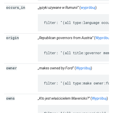
occurs
_
in
„języki używane w Rumunii”
(
wypróbuj
)
filter: "(all type:language occur
origin
„Republican governors from Austria”
(
Wypróbuj
)
filter: "(all title:governor memb
owner
„makes owned by Ford”
(
Wypróbuj
)
filter: "(all type:make owner:for
owns
„Kto jest właścicielem Mavericks?”
(
Wypróbuj
)