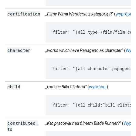
certification
„Filmy Wima Wendersa z kategorią R”
(
wypróbuj
)
filter: "(all type:/film/film con
character
„works which have Papageno as character”
(
Wypr
filter: "(all character:papageno)
child
„rodzice Billa Clintona”
(
wypróbuj
)
filter: "(all child:"bill clinton
contributed
_
„Kto pracował nad filmem Blade Runner?”
(
Wypró
to