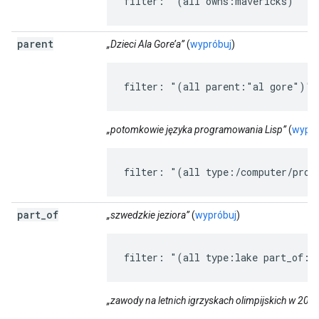
filter: "(all owns:mavericks)"
parent
„Dzieci Ala Gore’a”
(
wypróbuj
)
filter: "(all parent:"al gore")"
„potomkowie języka programowania Lisp”
(
wypró
filter: "(all type:/computer/prog
part
_
of
„szwedzkie jeziora”
(
wypróbuj
)
filter: "(all type:lake part_of:s
„zawody na letnich igrzyskach olimpijskich w 200