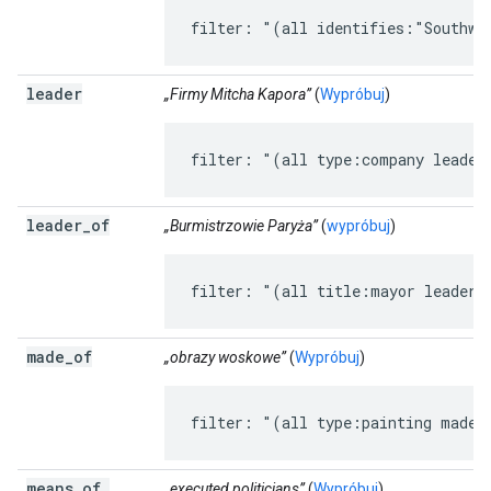
filter: "(all identifies:"Southwe
leader
„Firmy Mitcha Kapora”
(
Wypróbuj
)
filter: "(all type:company leader
leader
_
of
„Burmistrzowie Paryża”
(
wypróbuj
)
filter: "(all title:mayor leader_
made
_
of
„obrazy woskowe”
(
Wypróbuj
)
filter: "(all type:painting made_
means
_
of
_
„executed politicians”
(
Wypróbuj
)