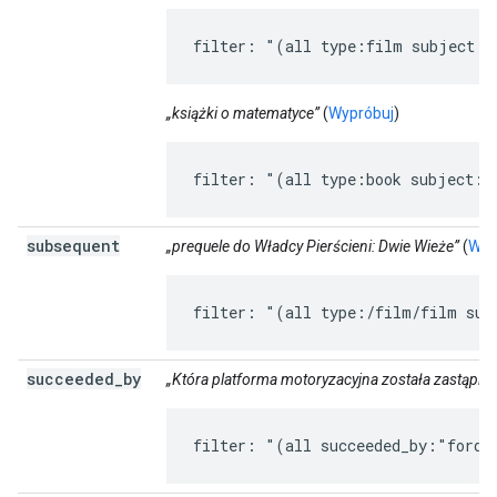
filter: "(all type:film subject:h
„książki o matematyce”
(
Wypróbuj
)
filter: "(all type:book subject:m
subsequent
„prequele do Władcy Pierścieni: Dwie Wieże”
(
Wyp
filter: "(all type:/film/film sub
succeeded
_
by
„Która platforma motoryzacyjna została zastąpio
filter: "(all succeeded_by:"ford 