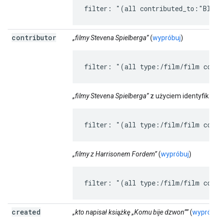
filter: "(all contributed_to:"Bla
contributor
„filmy Stevena Spielberga”
(
wypróbuj
)
filter: "(all type:/film/film con
„filmy Stevena Spielberga”
z użyciem identyfikat
filter: "(all type:/film/film con
„filmy z Harrisonem Fordem”
(
wypróbuj
)
filter: "(all type:/film/film con
created
„kto napisał książkę „Komu bije dzwon””
(
wypróbu