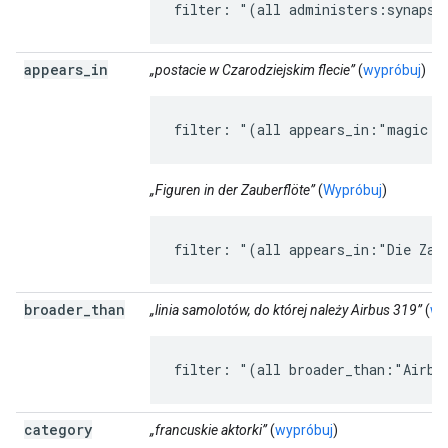
filter: "(all administers:synapse
appears
_
in
„postacie w Czarodziejskim flecie”
(
wypróbuj
)
filter: "(all appears_in:"magic f
„Figuren in der Zauberflöte”
(
Wypróbuj
)
filter: "(all appears_in:"Die Zau
broader
_
than
„linia samolotów, do której należy Airbus 319”
(
wy
filter: "(all broader_than:"Airbu
category
„francuskie aktorki”
(
wypróbuj
)