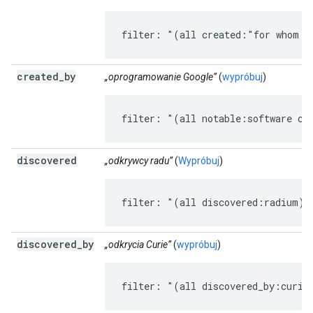
filter: "(all created:"for whom t
created
_
by
„oprogramowanie Google”
(
wypróbuj
)
filter: "(all notable:software cr
discovered
„odkrywcy radu”
(
Wypróbuj
)
filter: "(all discovered:radium)"
discovered
_
by
„odkrycia Curie”
(
wypróbuj
)
filter: "(all discovered_by:curie