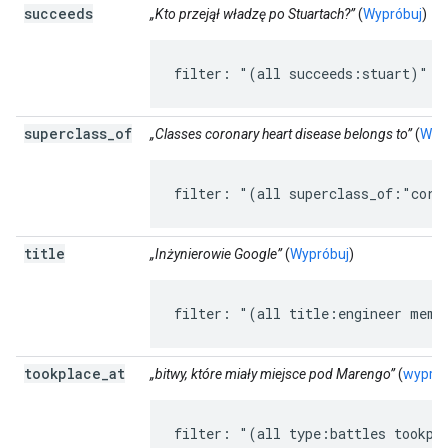
succeeds
„Kto przejął władzę po Stuartach?”
(
Wypróbuj
)
filter: "(all succeeds:stuart)"
superclass
_
of
„Classes coronary heart disease belongs to”
(
Wyp
filter: "(all superclass_of:"coro
title
„Inżynierowie Google”
(
Wypróbuj
)
filter: "(all title:engineer memb
tookplace
_
at
„bitwy, które miały miejsce pod Marengo”
(
wyprób
filter: "(all type:battles tookpl