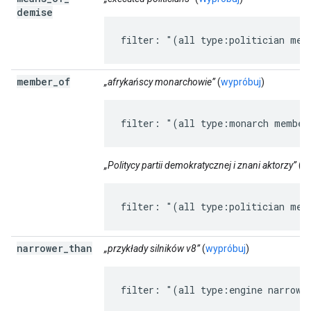
demise
filter: "(all type:politician mea
member
_
of
„afrykańscy monarchowie”
(
wypróbuj
)
filter: "(all type:monarch member
„Politycy partii demokratycznej i znani aktorzy”
(
W
filter: "(all type:politician mem
narrower
_
than
„przykłady silników v8”
(
wypróbuj
)
filter: "(all type:engine narrowe