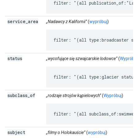
filter: "(all publication_of:"La 
service
_
area
„Nadawcy z Kalifornii”
(
wypróbuj
)
filter: "(all type:broadcaster se
status
„wycofujące się szwajcarskie lodowce”
(
Wypróbuj
filter: "(all type:glacier status
subclass
_
of
„rodzaje strojów kąpielowych”
(
Wypróbuj
)
filter: "(all subclass_of:swimwea
subject
„filmy o Holokauście”
(
wypróbuj
)