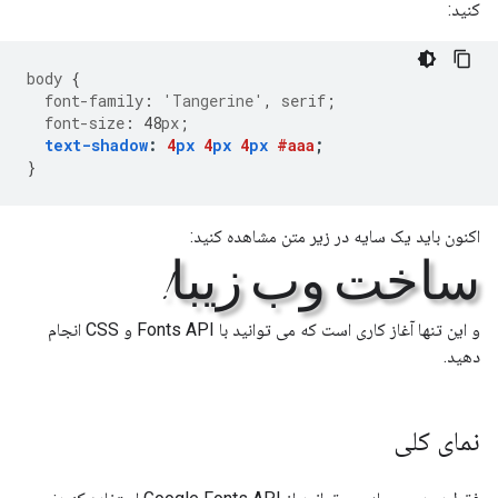
کنید:
body
{
font-family
:
'Tangerine'
,
serif
;
font-size
:
48
px
;
text-shadow
:
4
px
4
px
4
px
#aaa
;
}
اکنون باید یک سایه در زیر متن مشاهده کنید:
ساخت وب زیبا!
و این تنها آغاز کاری است که می توانید با Fonts API و CSS انجام
دهید.
نمای کلی