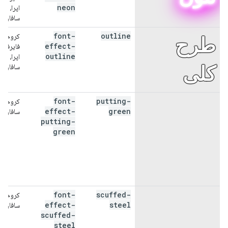
neon
اپرا،
سافاری
font-
outline
کروم،
طرح
effect-
فایرفاک
outline
اپرا،
کلی
سافاری
font-
putting-
کروم،
قرار
effect-
green
سافاری
putting-
دادن
green
سبز
font-
scuffed-
کروم،
فولاد
effect-
steel
سافاری
scuffed-
steel