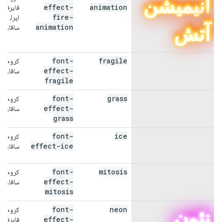
انیمیشن
effect-
animation
فایرفاک
fire-
اپرا،
آتش
animation
سافاری
font-
fragile
کروم،
شکننده
effect-
سافاری
fragile
font-
grass
کروم،
چمن
effect-
سافاری
grass
font-
ice
کروم،
یخ
effect-ice
سافاری
font-
mitosis
کروم،
میتوز
effect-
سافاری
mitosis
font-
neon
کروم،
نئون
effect-
فایرفاک