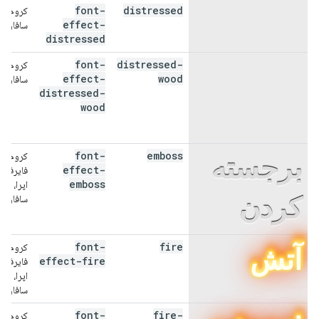
font-
distressed
کروم،
مضطرب
effect-
سافاری
distressed
font-
distressed-
کروم،
چوب
effect-
wood
سافاری
distressed-
پریشان
wood
font-
emboss
کروم،
برجسته
effect-
فایرفاک
emboss
اپرا،
کردن
سافاری
font-
fire
کروم،
آتش
effect-fire
فایرفاک
اپرا،
سافاری
font-
fire-
کروم،