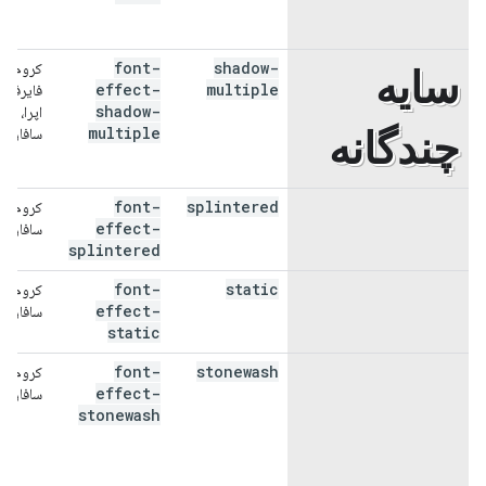
خراشیده
font-
shadow-
کروم،
سایه
effect-
multiple
فایرفاک
shadow-
اپرا،
چندگانه
multiple
سافاری
font-
splintered
کروم،
خرد شده
effect-
سافاری
splintered
font-
static
کروم،
استاتیک
effect-
سافاری
static
font-
stonewash
کروم،
سنگ
effect-
سافاری
stonewash
شویی