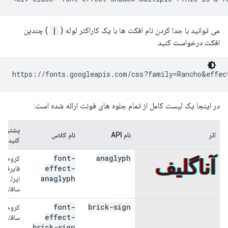
می توانید با جدا کردن نام افکت ها با یک کاراکتر لوله (
|
) چندین
افکت درخواست کنید.
در اینجا یک لیست کامل از تمام جلوه های فونت ارائه شده است:
پشتیبان
اثر
نام API
نام کلاس
کنید
font-
anaglyph
کروم،
آناگلیف
effect-
فایرفاک
anaglyph
اپرا،
سافاری
font-
brick-sign
کروم،
علامت
effect-
سافاری
brick-sign