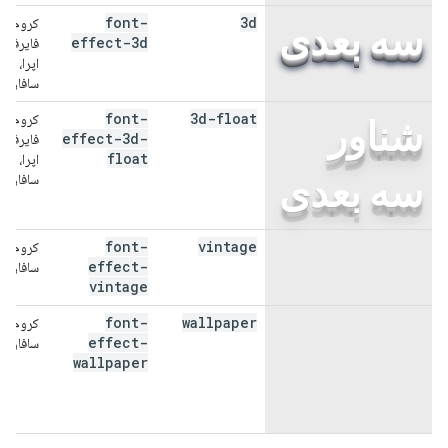
font-
3d
کروم،
سه بعدی
effect-3d
فایرفاک
اپرا،
سافاری
font-
3d-float
کروم،
شناور
effect-3d-
فایرفاک
float
اپرا،
سه بعدی
سافاری
font-
vintage
کروم،
قدیمی
effect-
سافاری
vintage
font-
wallpaper
کروم،
کاغذ
effect-
سافاری
wallpaper
دیواری