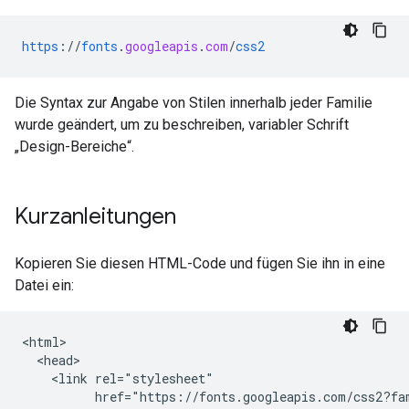
https
://
fonts
.
googleapis
.
com
/
css2
Die Syntax zur Angabe von Stilen innerhalb jeder Familie
wurde geändert, um zu beschreiben, variabler Schrift
„Design-Bereiche“.
Kurzanleitungen
Kopieren Sie diesen HTML-Code und fügen Sie ihn in eine
Datei ein:
<html>

  <head>

    <link rel="stylesheet"

          href="https://fonts.googleapis.com/css2?fa