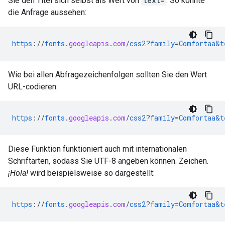
Sie den Titel sich selbst als Wert von
text=
. So könnte
die Anfrage aussehen:
https
://
fonts
.
googleapis
.
com
/
css2
?
family
=
Comfortaa&t
Wie bei allen Abfragezeichenfolgen sollten Sie den Wert
URL-codieren:
https
://
fonts
.
googleapis
.
com
/
css2
?
family
=
Comfortaa&t
Diese Funktion funktioniert auch mit internationalen
Schriftarten, sodass Sie UTF-8 angeben können. Zeichen.
¡Hola!
wird beispielsweise so dargestellt:
https
://
fonts
.
googleapis
.
com
/
css2
?
family
=
Comfortaa&t