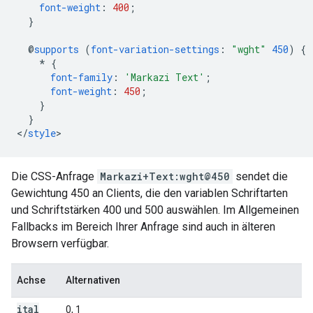
font-weight
:
400
;
}
@
supports
(
font-variation-settings
:
"wght"
450
)
{
*
{
font-family
:
'Markazi Text'
;
font-weight
:
450
;
}
}
<
/
style
Die CSS-Anfrage
Markazi+Text:wght@450
sendet die
Gewichtung 450 an Clients, die den variablen Schriftarten
und Schriftstärken 400 und 500 auswählen. Im Allgemeinen
Fallbacks im Bereich Ihrer Anfrage sind auch in älteren
Browsern verfügbar.
Achse
Alternativen
ital
0, 1