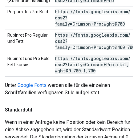
css2?family=Crimson+Pro
(Standardeinstellung)
https:
/
/
fonts
.
googleapis
.
com
/
Purpurrotes Pro Bold
css2?
family=Crimson+Pro:wght@700
https:
/
/
fonts
.
googleapis
.
com
/
Rubinrot Pro Regular
css2?
und Fett
family=Crimson+Pro:wght@400;700
https:
/
/
fonts
.
googleapis
.
com
/
Rubinrot und Pro Bold
css2?family=Crimson+Pro:ital
,
Fett-kursiv
wght@0
,
700;1
,
700
Unter
Google Fonts
werden alle für die einzelnen
Schriftfamilien verfügbaren Stile aufgelistet.
Standardstil
Wenn in einer Anfrage keine Position oder kein Bereich für
eine Achse angegeben ist, wird der Standardwert Position
verwendet. Die Standardposition der kursiven Achse ist 0