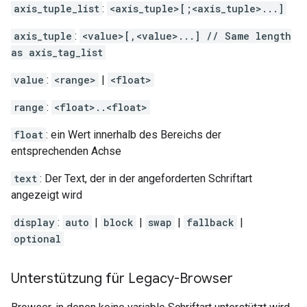
axis_tuple_list
:
<axis_tuple>[;<axis_tuple>...]
axis_tuple
:
<value>[,<value>...] // Same length
as axis_tag_list
value
:
<range>
|
<float>
range
:
<float>..<float>
float
: ein Wert innerhalb des Bereichs der
entsprechenden Achse
text
: Der Text, der in der angeforderten Schriftart
angezeigt wird
display
:
auto
|
block
|
swap
|
fallback
|
optional
Unterstützung für Legacy-Browser