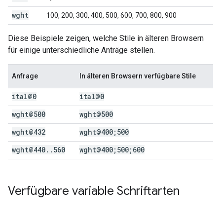
wght
100, 200, 300, 400, 500, 600, 700, 800, 900
Diese Beispiele zeigen, welche Stile in älteren Browsern
für einige unterschiedliche Anträge stellen.
Anfrage
In älteren Browsern verfügbare Stile
ital@0
ital@0
wght@500
wght@500
wght@432
wght@400;500
wght@440
.
.
560
wght@400;500;600
Verfügbare variable Schriftarten