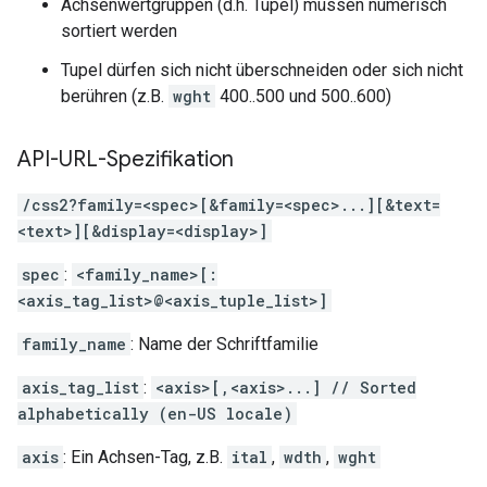
Achsenwertgruppen (d.h. Tupel) müssen numerisch
sortiert werden
Tupel dürfen sich nicht überschneiden oder sich nicht
berühren (z.B.
wght
400..500 und 500..600)
API-URL-Spezifikation
/css2?family=<spec>[&family=<spec>...][&text=
<text>][&display=<display>]
spec
:
<family_name>[:
<axis_tag_list>@<axis_tuple_list>]
family_name
: Name der Schriftfamilie
axis_tag_list
:
<axis>[,<axis>...] // Sorted
alphabetically (en-US locale)
axis
: Ein Achsen-Tag, z.B.
ital
,
wdth
,
wght