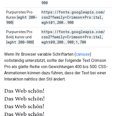
900
https:
/
/
fonts
.
googleapis
.
com
/
Purpurrotes Pro-
wght 200-
css2?family=Crimson+Pro:ital
,
Kursiv [
900
wght@1
,
200
.
.
900
]
https:
/
/
fonts
.
googleapis
.
com
/
Purpurrotes Pro
css2?family=Crimson+Pro:ital
,
Bold, kursiv und
wght 200-900
wght@0
,
200
.
.
900;1
,
700
[
]
Wenn Ihr Browser variable Schriftarten (
caniuse
)
vollständig unterstützt, sollte der folgende Text Crimson
Pro als glatte Reihe von Gewichtungen 400 bis 500. CSS-
Animationen können dazu führen, dass der Text bei einer
Interaktion nahtlos den Stil ändert.
Das Web schön!
Das Web schön!
Das Web schön!
Das Web schön!