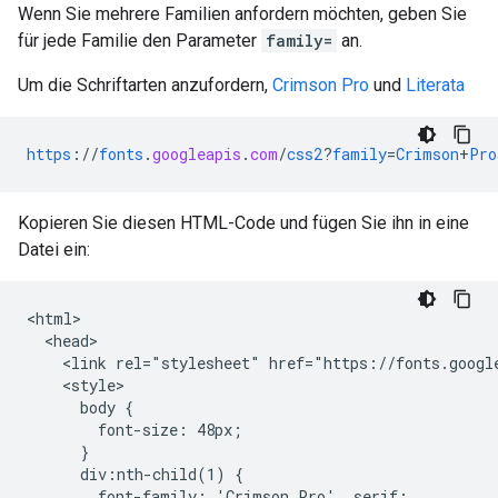
Wenn Sie mehrere Familien anfordern möchten, geben Sie
für jede Familie den Parameter
family=
an.
Um die Schriftarten anzufordern,
Crimson Pro
und
Literata
https
://
fonts
.
googleapis
.
com
/
css2
?
family
=
Crimson
+
Pro
Kopieren Sie diesen HTML-Code und fügen Sie ihn in eine
Datei ein:
<html>

  <head>

    <link rel="stylesheet" href="https://fonts.googl
    <style>

      body {

        font-size: 48px;

      }

      div:nth-child(1) {

        font-family: 'Crimson Pro', serif;
