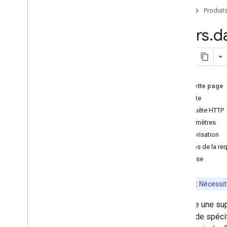
Users
.
dataset
Accueil
Produit
Users
.
sessions
Users
.
d
Types d'activités
Paramètres de requête standards
Notes de version
Sur cette page
Requête
Requête HTTP
Paramètres
Autorisation
Corps de la re
Réponse
Remarque:
Nécessi
Effectue une sup
la période spéci