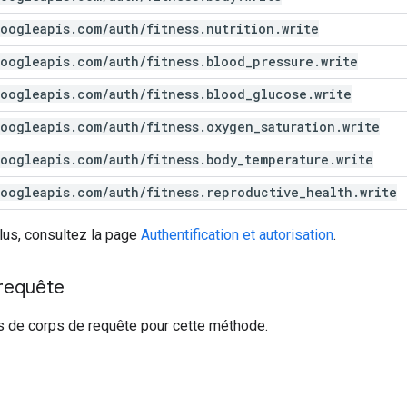
oogleapis
.
com
/
auth
/
fitness
.
nutrition
.
write
oogleapis
.
com
/
auth
/
fitness
.
blood
_
pressure
.
write
oogleapis
.
com
/
auth
/
fitness
.
blood
_
glucose
.
write
oogleapis
.
com
/
auth
/
fitness
.
oxygen
_
saturation
.
write
oogleapis
.
com
/
auth
/
fitness
.
body
_
temperature
.
write
oogleapis
.
com
/
auth
/
fitness
.
reproductive
_
health
.
write
lus, consultez la page
Authentification et autorisation
.
 requête
s de corps de requête pour cette méthode.