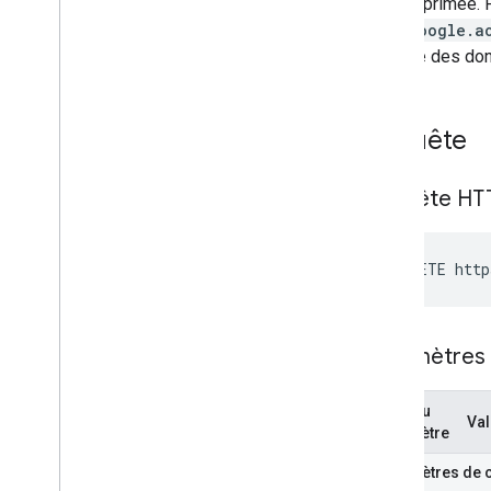
est supprimée. 
com.google.a
la partie des d
Requête
Requête HT
DELETE http
Paramètres
Nom du
Val
paramètre
Paramètres de 