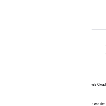
Infos produits
Conditions d'utilisation
Règlement sur les données des développeurs et des
utilisateurs
Consignes relatives à la marque
Android
Chrome
Firebase
Google Cloud
Conditions d'utilisation
Règles de confidentialité
Manage cookies