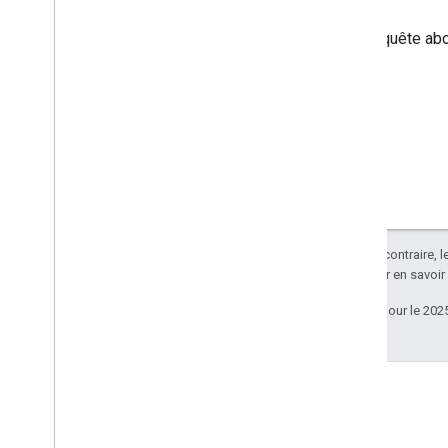
Si la requête ab
Sauf indication contraire, 
Apache 2.0
. Pour en savoir
Dernière mise à jour le 202