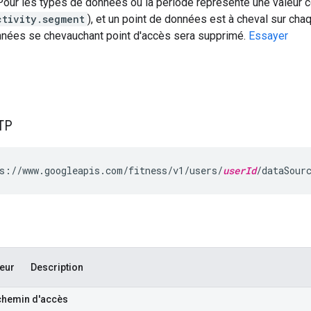
Pour les types de données où la période représente une valeur 
ctivity.segment
), et un point de données est à cheval sur cha
onnées se chevauchant point d'accès sera supprimé.
Essayer
TP
s://www.googleapis.com/fitness/v1/users/
userId
/dataSour
eur
Description
chemin d'accès