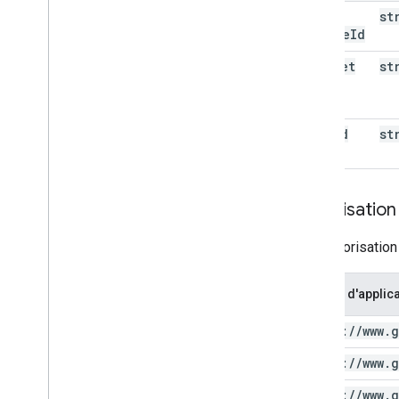
data
st
Source
Id
dataset
st
Id
user
Id
st
Autorisation
Une autorisation
Champ d'applica
https:
/
/
www
.
g
https:
/
/
www
.
g
https:
/
/
www
.
g