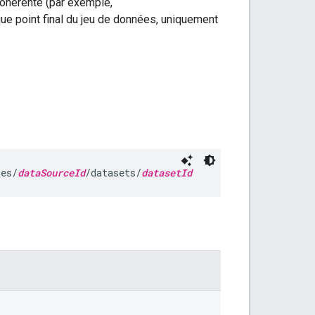
cohérente (par exemple,
que point final du jeu de données, uniquement
ces/
dataSourceId
/datasets/
datasetId