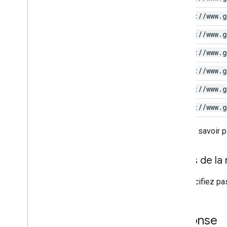
https:
/
/
www
.
g
https:
/
/
www
.
g
https:
/
/
www
.
g
https:
/
/
www
.
g
https:
/
/
www
.
g
https:
/
/
www
.
g
Pour en savoir p
Corps de la
Ne spécifiez pa
Réponse