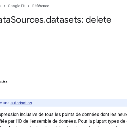
s
Google Fit
Référence
ata
Sources
.
datasets: delete
quête
te une
autorisation
.
pression inclusive de tous les points de données dont les heur
fiée par l'ID de l'ensemble de données. Pour la plupart types de 