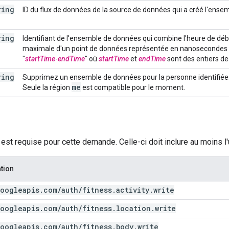
ring
ID du flux de données de la source de données qui a créé l'ense
ring
Identifiant de l'ensemble de données qui combine l'heure de déb
maximale d'un point de données représentée en nanosecondes dep
"
startTime
-
endTime
" où
startTime
et
endTime
sont des entiers de 
ring
Supprimez un ensemble de données pour la personne identifiée.
me
Seule la région
est compatible pour le moment.
 est requise pour cette demande. Celle-ci doit inclure au moins l
tion
oogleapis
.
com
/
auth
/
fitness
.
activity
.
write
oogleapis
.
com
/
auth
/
fitness
.
location
.
write
oogleapis
.
com
/
auth
/
fitness
.
body
.
write