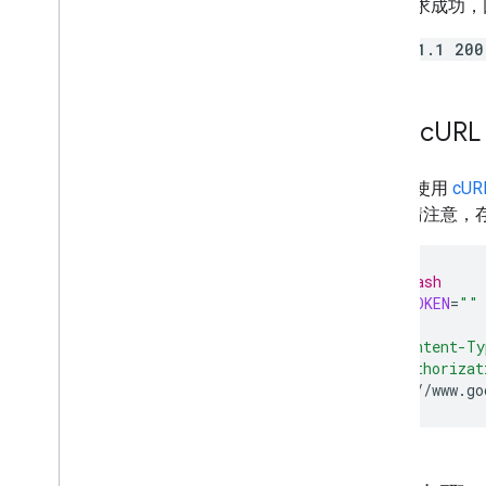
如果要求成功，
HTTP/1.1 200
使用 c
URL
您可以使用
cUR
明
)。 請注意
#!/bin/bash
ACCESS_TOKEN
=
"
"
curl
\
-H
"Content-Ty
-H
"Authorizat
https://www.go