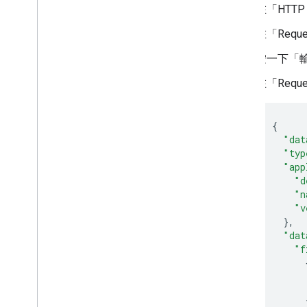
在「HTTP 
在「Reque
按一下「
在「Reque
{
"dat
"typ
"app
"d
"n
"v
},
"dat
"f