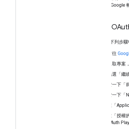
的個別 Google
要求 OAuth
請按照下列步驟申請 F
前往
Goog
選取專案，
點選「繼
按一下「
按一下「New
在「Appli
在「授權的 J
OAuth P