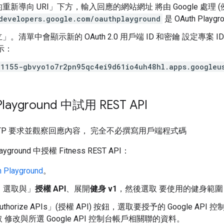
重新導向 URI」
下方，輸入回應的網站網址 將由 Google 處理 
developers.google.com/oauthplayground
是 OAuth Play
立」
。清單中會顯示新的 OAuth 2.0 用戶端 ID 和密鑰 設定專案 ID
示：
1155-gbvyo1o7r2pn95qc4ei9d61io4uh48hl.apps.googleu
Playground 中試用 REST API
TTP 要求並觀察回應內容， 完全不必撰寫用戶端程式碼
ayground 中授權 Fitness REST API：
h Playground
。
1 選取與」
授權 API
、展開
健身 v1
，然後選取 要使用的健身範圍
horize APIs」(授權 API)
按鈕，選取要授予的 Google AP
 修改與所選 Google API 控制台帳戶相關聯的資料。