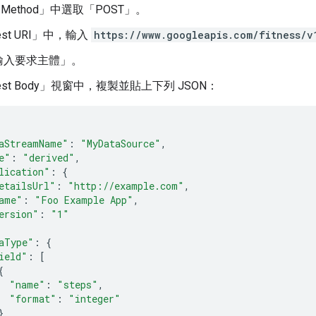
Method」
中選取「POST」
。
st URI」
中，輸入
https://www.googleapis.com/fitness/v
輸入要求主體」
。
st Body」
視窗中，複製並貼上下列 JSON：
aStreamName"
:
"MyDataSource"
,
e"
:
"derived"
,
lication"
:
{
etailsUrl"
:
"http://example.com"
,
ame"
:
"Foo Example App"
,
ersion"
:
"1"
aType"
:
{
ield"
:
[
{
"name"
:
"steps"
,
"format"
:
"integer"
}