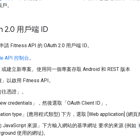
 帳戶。
 2
.
0 用戶端 ID
itness API 的 OAuth 2.0 用戶端 ID。
le API 控制台
。
或建立新專案。使用同一個專案存取 Android 和 REST 版本
續」
以啟用 Fitness API。
前往憑證」
。
 credentials」
，然後選取「OAuth Client ID」
。
cation type」(應用程式類型)
下方，選取 [Web application] (
avaScript 來源」
下方輸入網站的基準網址 要求的來源 (例如
layground 使用的網址)。