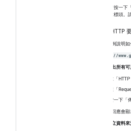
請按一下「Exc
求標頭。請
提交 HTTP 
以下範例說明如何
https://www.
如要列出所有可
在「HTTP 
在「Reque
按一下「
要求和回應會顯
如何建立資料來