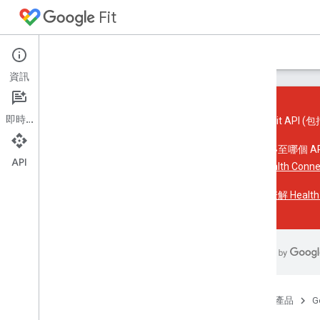
Fit
首頁
指南
參考資料
範例
支援
資訊
即時通訊
Google Fit API (包
簡介
如需遷移至哪個 A
API
平台總覽
參閱
Health Con
核心概念
進一步瞭解 Health 
Android 適用的 Fit API
總覽
開始使用
儲存及存取資料
感應器
首頁
產品
G
Fit REST API