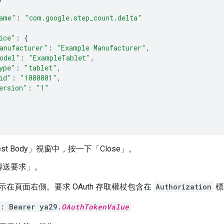
ame"
:
"com.google.step_count.delta"
ice"
:
{
anufacturer"
:
"Example Manufacturer"
,
odel"
:
"ExampleTablet"
,
ype"
:
"tablet"
,
id"
:
"1000001"
,
ersion"
:
"1"
st Body」
視窗中，按一下「Close」
。
傳送要求」
。
在頁面右側。要求 OAuth 存取權杖包含在
Authorization
標
n: Bearer ya29.
OAuthTokenValue