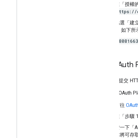
在「授權的
https://
點選「建
串 如下所
78081663
在 OAuth 
要瞭解 提交 H
如何在 OAuth Pl
前往
OAut
在「步驟 
按一下「Aut
你將可存取