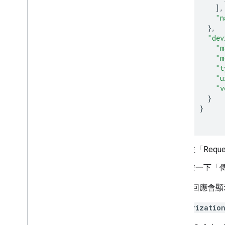
],
"n
},
"dev
"m
"m
"t
"u
"v
}
}
在「Reque
按一下「
要求和回應會顯示
Authorizatio