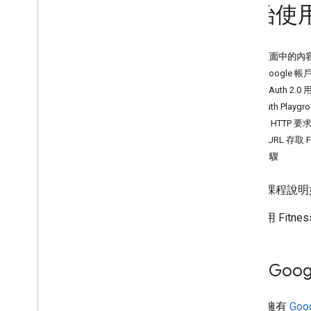
開始使用 
總覽
開始使用
授權
這個頁面中的內
儲存及存取資料
申請 Google 帳
提升效能
要求 OAuth 2.0 
在 OAuth Playgr
一般工作
提交 HTTP 要
驗證應用程式
使用 cURL 存取 Fit
進行健康研究
後續步驟
活動資料
營養資料
本教學課程說明如何啟
健康資料
睡眠資料
如要使用 Fitne
其他
常見問題
申請 Goog
品牌宣傳指南
健康研究政策
您必須擁有
Goo