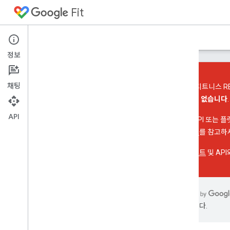
Fit
홈
가이드
참고자료
샘플
지원
정보
채팅
Google 피트니스 R
가입할 수 없습니다
.
Android용 Fit API
API
API 참조 문서
이전할 API 또는 
출시 노트
교 가이드
를 참고하
Fit REST API
헬스 커넥트
및 AP
수 있습니다.