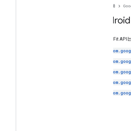
홈
제품
Goog
Androi
Google Fit 
com.goog
com.goog
com.goog
com.goog
com.goog