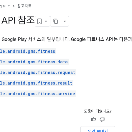
le Fit
참고자료
d API 참조
API는 Google Play 서비스의 일부입니다. Google 피트니스 API는
le.android.gms.fitness
le.android.gms.fitness.data
le.android.gms.fitness.request
le.android.gms.fitness.result
le.android.gms.fitness.service
도움이 되었나요?
의견 보내기