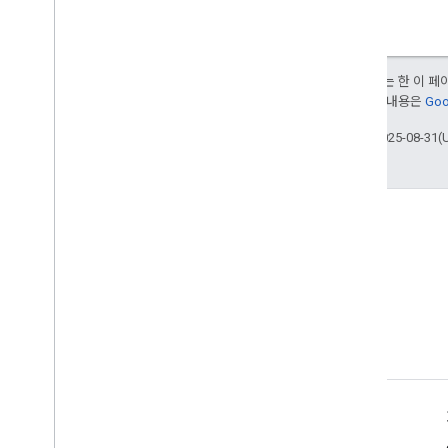
달리 명시되지 않는 한 이 
여됩니다. 자세한 내용은
Goo
최종 업데이트: 2025-08-31(
제품 정보