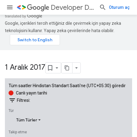
Developer Days
Oturum aç
Google, içerikleri tercih ettiğiniz dile çevirmek için yapay zeka
teknolojisini kullanır. Yapay zeka çevirilerinde hata olabilir.
1 Aralık 2017
Tüm saatler Hindistan Standart Saati'ne (UTC+05:30) göredir
Canlı yayın tarihi
filter_list
Filtresi:
Tür
Tüm Türler
Takip etme