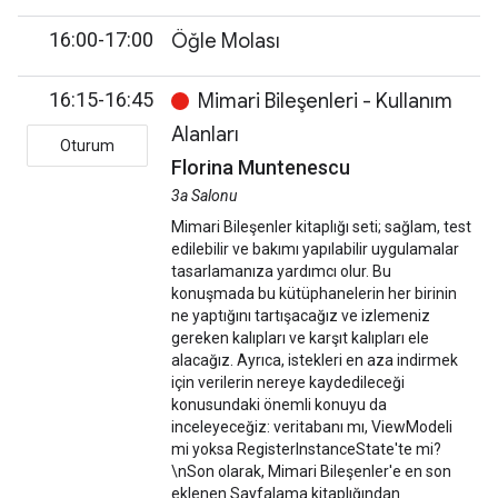
16:00-17:00
Öğle Molası
16:15-16:45
Mimari Bileşenleri - Kullanım
Alanları
Oturum
Florina Muntenescu
3a Salonu
Mimari Bileşenler kitaplığı seti; sağlam, test
edilebilir ve bakımı yapılabilir uygulamalar
tasarlamanıza yardımcı olur. Bu
konuşmada bu kütüphanelerin her birinin
ne yaptığını tartışacağız ve izlemeniz
gereken kalıpları ve karşıt kalıpları ele
alacağız. Ayrıca, istekleri en aza indirmek
için verilerin nereye kaydedileceği
konusundaki önemli konuyu da
inceleyeceğiz: veritabanı mı, ViewModeli
mi yoksa RegisterInstanceState'te mi?
\nSon olarak, Mimari Bileşenler'e en son
eklenen Sayfalama kitaplığından