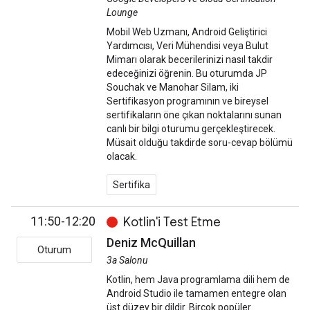
Lounge
Mobil Web Uzmanı, Android Geliştirici
Yardımcısı, Veri Mühendisi veya Bulut
Mimarı olarak becerilerinizi nasıl takdir
edeceğinizi öğrenin. Bu oturumda JP
Souchak ve Manohar Silam, iki
Sertifikasyon programının ve bireysel
sertifikaların öne çıkan noktalarını sunan
canlı bir bilgi oturumu gerçekleştirecek.
Müsait olduğu takdirde soru-cevap bölümü
olacak.
Sertifika
11:50-12:20
Kotlin'i Test Etme
Deniz McQuillan
Oturum
3a Salonu
Kotlin, hem Java programlama dili hem de
Android Studio ile tamamen entegre olan
üst düzey bir dildir. Birçok popüler