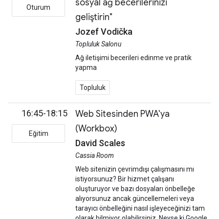
sosyal ağ becerilerinizi
Oturum
geliştirin"
Jozef Vodička
Topluluk Salonu
Ağ iletişimi becerileri edinme ve pratik
yapma
Topluluk
16:45-18:15
Web Sitesinden PWA'ya
(Workbox)
Eğitim
David Scales
Cassia Room
Web sitenizin çevrimdışı çalışmasını mı
istiyorsunuz? Bir hizmet çalışanı
oluşturuyor ve bazı dosyaları önbelleğe
alıyorsunuz ancak güncellemeleri veya
tarayıcı önbelleğini nasıl işleyeceğinizi tam
olarak bilmiyor olabilirsiniz. Neyse ki Google