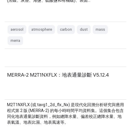
(黑碳、灰塵、海鹽、硫酸鹽和有機碳)、表面…
aerosol
atmosphere
carbon
dust
mass
merra
MERRA-2 M2T1NXFLX：地表通量診斷 V5.12.4
M2T1NXFLX (或 tavg1_2d_flx_Nx) 是現代化回溯分析研究與應用
程式第 2 版 (MERRA-2) 的每小時時間平均資料集。這個集合包含
同化地表通量診斷資料，例如總降水量、偏差校正總降水量、地
表氣溫、地表比濕、地表風速等。