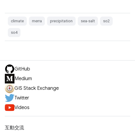
climate
merra
precipitation
sea-salt
so2
so4
GitHub
Medium
GIS Stack Exchange
Twitter
Videos
互動交流