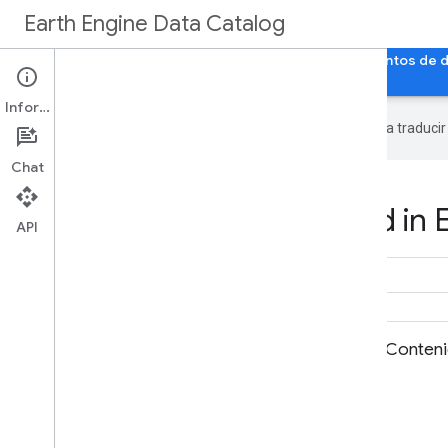
Earth Engine Data Catalog
Página principal
Categorías
Todos los conjuntos de 
Información
Google utiliza tecnología de IA para traduci
Chat
Datasets tagged sand in 
API
OpenLandMap: Contenido de arena
Conteni