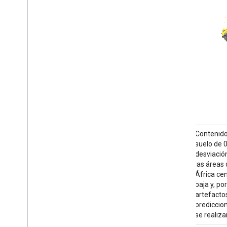
Contenido de arena en % (kg / kg) a 6
Contenido
profundidades estándar (0, 10, 30, 60, 100 y
suelo de 
200 cm) con una resolución de 250 m. Se
desviació
basa en predicciones de aprendizaje
las áreas
automático a partir de una recopilación
África cen
global de perfiles y muestras de suelo. Aquí
baja y, po
se describen en detalle los pasos del
artefacto
procesamiento. La Antártida es…
prediccio
se realiza