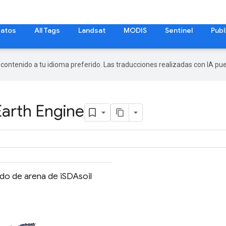
datos
All Tags
Landsat
MODIS
Sentinel
Publ
r contenido a tu idioma preferido. Las traducciones realizadas con IA p
Earth Engine
do de arena de iSDAsoil