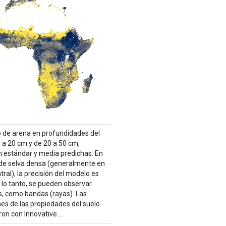
 de arena en profundidades del
0 a 20 cm y de 20 a 50 cm,
n estándar y media predichas. En
 de selva densa (generalmente en
tral), la precisión del modelo es
r lo tanto, se pueden observar
s, como bandas (rayas). Las
nes de las propiedades del suelo
ron con Innovative …