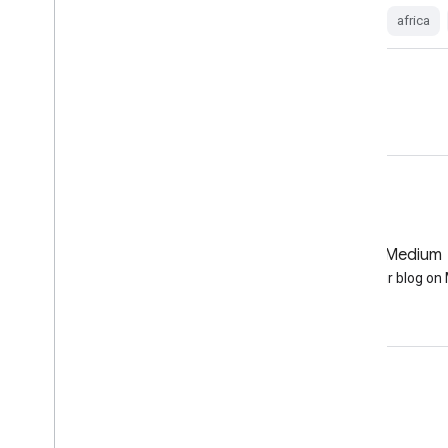
envirometrix
opengeohub
africa
openlandmap
sand
soil
usda
GitHub
Medium
Earth Engine on GitHub
Follow our blog o
Interactúa
Google Developer Program