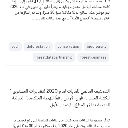
توفّر هذه الصورة نتيجة لكل بكسل (في النطاق [0, 1]) تشير إلى ما إذا
كانت مساحة البكسل مشغولة بغابة لم يطرأ عليها أي تغيير في عام 2020.
يتم توفير هذه النتائج بدقة مكانية تبلغ 30 مترًا، وقد تم إنشاؤها من
خلال منهجية "تجميع الأدلة" لدمج عدة بيانات للغابات …
eudr
deforestation
conservation
biodiversity
forestdatapartnership
forest-biomass
التصنيف العالمي للغابات لعام 2020 لتقديرات المستوى 1
للكتلة الحيوية فوق الأرض وفقًا للهيئة الحكومية الدولية
المعنية بتغيُّر المناخ، الإصدار الأول
توفّر مجموعة البيانات هذه فئات من الغابات العالمية التي تم تحديدها
حسب الحالة/الظروف في عام 2020 بدقة مكانية تبلغ 30 مترًا تقريبًا.