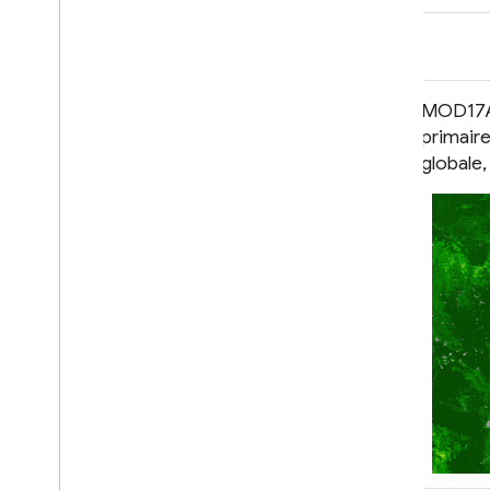
MOD17A2H.061 : productivité
MOD17A2
primaire brute Terra 8 jours globale
primaire
500 m
globale