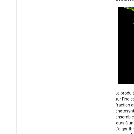
L'ensemble de données MODIS Net Primary
Le produ
Production (NPP) CONUS estime la
sur l'indic
production primaire nette à l'aide de la
fraction 
réflectance de surface MODIS pour CONUS.
photosynt
La NPP correspond à la quantité de carbone
ensemble 
capturée par les plantes d'un écosystème,
jours à un
après déduction des pertes dues à la
L'algorith