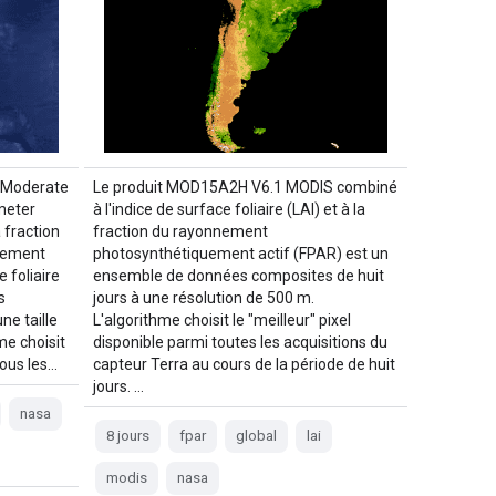
 Moderate
Le produit MOD15A2H V6.1 MODIS combiné
meter
à l'indice de surface foliaire (LAI) et à la
 fraction
fraction du rayonnement
uement
photosynthétiquement actif (FPAR) est un
e foliaire
ensemble de données composites de huit
s
jours à une résolution de 500 m.
ne taille
L'algorithme choisit le "meilleur" pixel
me choisit
disponible parmi toutes les acquisitions du
tous les…
capteur Terra au cours de la période de huit
jours. …
nasa
8 jours
fpar
global
lai
modis
nasa