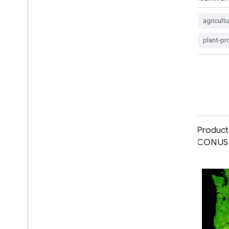
visibles…
agricultu
albedo
land
ndvi
plant-pr
plant-productivity
Production primaire brute Landsat
Product
pour les États-Unis continentaux
CONUS