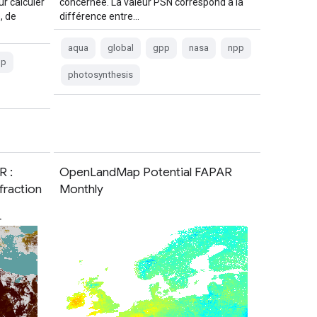
r calculer
concernée. La valeur PSN correspond à la
, de
différence entre…
aqua
global
gpp
nasa
npp
pp
photosynthesis
 :
OpenLandMap Potential FAPAR
 fraction
Monthly
f