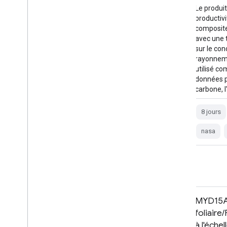
Le produit MOD17A2H V6.1 sur la
Le produi
productivité primaire brute (PPB) est un
productivi
composite cumulé de huit jours avec une
composite
taille de pixel de 500 m. Ce produit est basé
avec une t
sur le concept d'efficacité de l'utilisation du
sur le conc
rayonnement et peut potentiellement être
rayonneme
utilisé comme entrée dans des modèles de
utilisé c
données pour calculer les processus
données po
terrestres liés à l'énergie, au carbone, au
carbone, l
cycle de l'eau, etc.
8 jours
8 jours
global
gpp
modis
nasa
nasa
photosynthesis
Production primaire nette MODIS
MYD15A2
pour les États-Unis continentaux
foliair
à l'éche