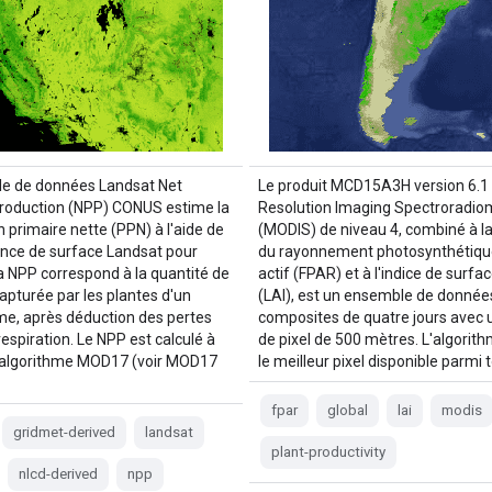
e de données Landsat Net
Le produit MCD15A3H version 6.1
roduction (NPP) CONUS estime la
Resolution Imaging Spectroradio
 primaire nette (PPN) à l'aide de
(MODIS) de niveau 4, combiné à la
tance de surface Landsat pour
du rayonnement photosynthétiq
 NPP correspond à la quantité de
actif (FPAR) et à l'indice de surfac
apturée par les plantes d'un
(LAI), est un ensemble de donnée
e, après déduction des pertes
composites de quatre jours avec u
respiration. Le NPP est calculé à
de pixel de 500 mètres. L'algorith
 l'algorithme MOD17 (voir MOD17
le meilleur pixel disponible parmi 
fpar
global
lai
modis
gridmet-derived
landsat
plant-productivity
nlcd-derived
npp