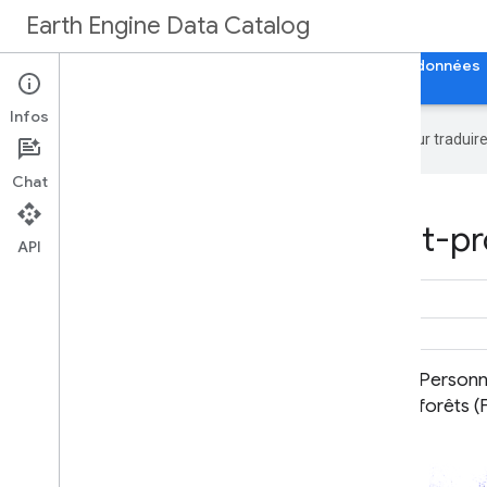
Earth Engine Data Catalog
Accueil
Catégories
Tous les ensembles de données
Infos
Google utilise la technologie IA pour tradui
Chat
Datasets tagged plant-pro
API
ECOSTRESS Tiled Ancillary NDVI
Personn
and Albedo L2 Global 70 m V002
forêts (