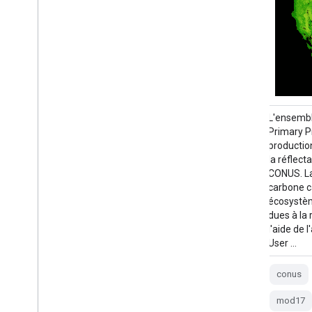
L'ensemble de données Landsat Gross
L'ensembl
Primary Production (GPP) CONUS estime la
Primary P
production primaire brute à l'aide de la
production
réflectance de surface Landsat pour
la réflec
CONUS. La production primaire brute (PPB)
CONUS. La
correspond à la quantité de carbone
carbone c
capturée par les plantes dans un
écosystèm
écosystème. Il s'agit d'un élément essentiel
dues à la 
dans les calculs de la production primaire
l'aide de
nette (PPN). Le GPP est calculé à l'aide de…
User …
16 jours
conus
gpp
conus
gridmet-derived
landsat
mod17
mod17