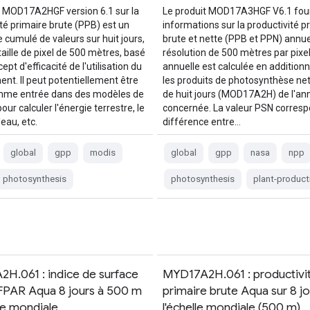
t MOD17A2HGF version 6.1 sur la
Le produit MOD17A3HGF V6.1 four
té primaire brute (PPB) est un
informations sur la productivité p
 cumulé de valeurs sur huit jours,
brute et nette (PPB et PPN) annue
aille de pixel de 500 mètres, basé
résolution de 500 mètres par pixe
ept d'efficacité de l'utilisation du
annuelle est calculée en addition
nt. Il peut potentiellement être
les produits de photosynthèse ne
omme entrée dans des modèles de
de huit jours (MOD17A2H) de l'an
ur calculer l'énergie terrestre, le
concernée. La valeur PSN corresp
'eau, etc.
différence entre…
global
gpp
modis
global
gpp
nasa
npp
photosynthesis
photosynthesis
plant-producti
H.061 : indice de surface
MYD17A2H.061 : productivi
e/FPAR Aqua 8 jours à 500 m
primaire brute Aqua sur 8 jo
lle mondiale
l'échelle mondiale (500 m)