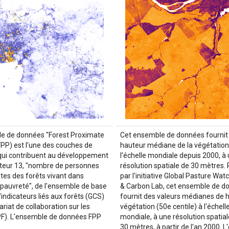
e de données "Forest Proximate
Cet ensemble de données fournit 
FPP) est l'une des couches de
hauteur médiane de la végétation
ui contribuent au développement
l'échelle mondiale depuis 2000, à
cateur 13, "nombre de personnes
résolution spatiale de 30 mètres. 
es des forêts vivant dans
par l'initiative Global Pasture Wat
 pauvreté", de l'ensemble de base
& Carbon Lab, cet ensemble de d
indicateurs liés aux forêts (GCS)
fournit des valeurs médianes de 
riat de collaboration sur les
végétation (50e centile) à l'échell
PF). L'ensemble de données FPP
mondiale, à une résolution spatial
 …
30 mètres, à partir de l'an 2000. 