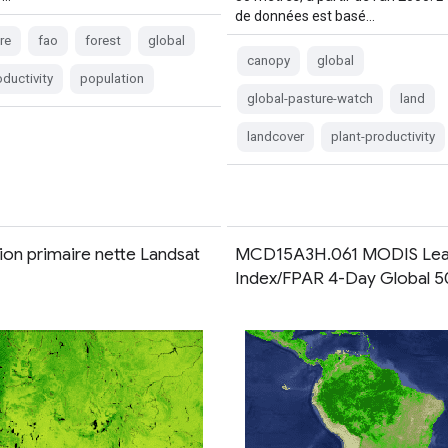
de données est basé…
re
fao
forest
global
canopy
global
oductivity
population
global-pasture-watch
land
landcover
plant-productivity
ion primaire nette Landsat
MCD15A3H.061 MODIS Lea
Index/FPAR 4-Day Global 