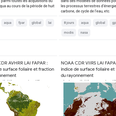
 parmi toutes les acquisitions du
dans des modèles de données pou
qua au cours de la période de huit
les processus terrestres d'énergie
carbone, de cycle de l'eau, etc.
aqua
fpar
global
lai
8 jours
aqua
global
g
modis
nasa
DR AVHRR LAI FAPAR :
NOAA CDR VIIRS LAI FAPAR
e surface foliaire et fraction
indice de surface foliaire et
onnement
du rayonnement
nthétiquement actif
photosynthétiquement acti
, version 5
absorbé, version 1