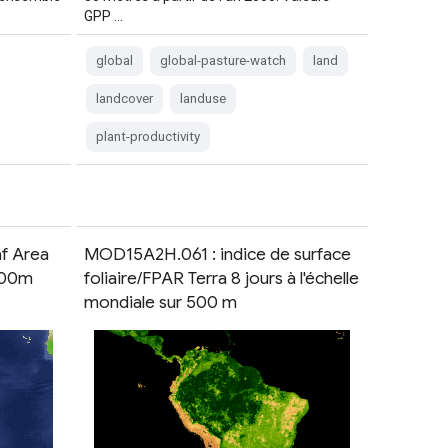
GPP …
global
global-pasture-watch
land
landcover
landuse
plant-productivity
f Area
MOD15A2H.061 : indice de surface
500m
foliaire/FPAR Terra 8 jours à l'échelle
mondiale sur 500 m