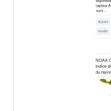
respiration. Le NPP est calculé à l'aide de
disponible
l'algorithme MOD17 (voir MOD17 User …
capteur A
jours. …
conus
gridmet-derived
mod09q1
8 jours
mod17
modis
nlcd-derived
modis
Teneur en azote de la canopée
NOAA C
NEON (CNC)
indice d
du ray
photosy
absorbé