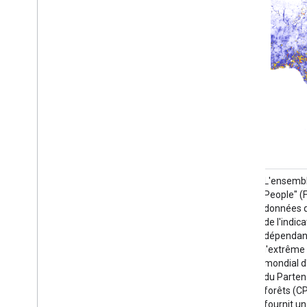
L'ensemble de données ECOSTRESS Tiled
L'ensembl
Ancillary NDVI and Albedo
People" (
(ECO_L2T_STARS) V002 fournit des
données q
données sur l'indice de végétation par
de l'indi
différence normalisée (NDVI) et l'albédo à
dépendant
une résolution spatiale de 70 mètres. Ce
l'extrême
produit auxiliaire, essentiel pour
mondial d'
comprendre les besoins en eau et le stress
du Partena
des plantes, est créé par un processus de
forêts (C
fusion de données qui combine les données
fournit un