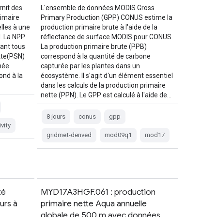
nit des
L'ensemble de données MODIS Gross
rimaire
Primary Production (GPP) CONUS estime la
lles à une
production primaire brute à l'aide de la
l. La NPP
réflectance de surface MODIS pour CONUS.
nant tous
La production primaire brute (PPB)
tte(PSN)
correspond à la quantité de carbone
née
capturée par les plantes dans un
ond à la
écosystème. Il s'agit d'un élément essentiel
dans les calculs de la production primaire
nette (PPN). Le GPP est calculé à l'aide de…
8 jours
conus
gpp
vity
gridmet-derived
mod09q1
mod17
té
MYD17A3HGF.061 : production
urs à
primaire nette Aqua annuelle
globale de 500 m avec données