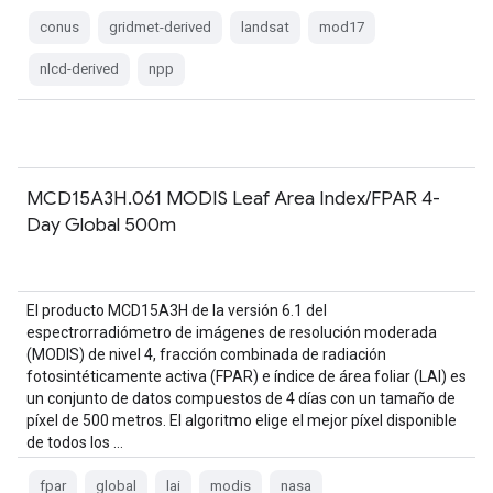
conus
gridmet-derived
landsat
mod17
nlcd-derived
npp
MCD15A3H.061 MODIS Leaf Area Index/FPAR 4-
Day Global 500m
El producto MCD15A3H de la versión 6.1 del
espectrorradiómetro de imágenes de resolución moderada
(MODIS) de nivel 4, fracción combinada de radiación
fotosintéticamente activa (FPAR) e índice de área foliar (LAI) es
un conjunto de datos compuestos de 4 días con un tamaño de
píxel de 500 metros. El algoritmo elige el mejor píxel disponible
de todos los …
fpar
global
lai
modis
nasa