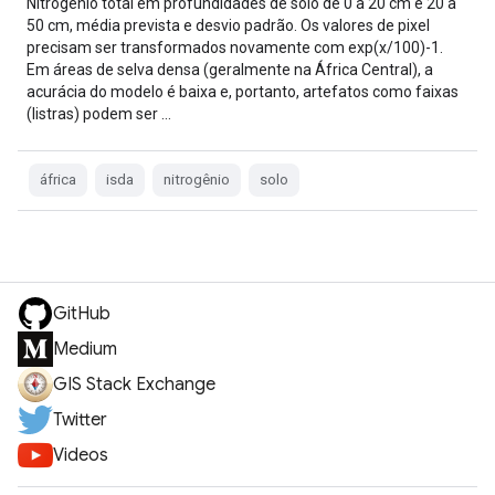
Nitrogênio total em profundidades de solo de 0 a 20 cm e 20 a
50 cm, média prevista e desvio padrão. Os valores de pixel
precisam ser transformados novamente com exp(x/100)-1.
Em áreas de selva densa (geralmente na África Central), a
acurácia do modelo é baixa e, portanto, artefatos como faixas
(listras) podem ser …
áfrica
isda
nitrogênio
solo
GitHub
Medium
GIS Stack Exchange
Twitter
Videos