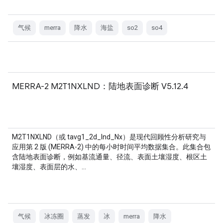
气候
merra
降水
海盐
so2
so4
MERRA-2 M2T1NXLND：陆地表面诊断 V5.12.4
M2T1NXLND（或 tavg1_2d_lnd_Nx）是现代回顾性分析研究与
应用第 2 版 (MERRA-2) 中的每小时时间平均数据集合。此集合包
含陆地表面诊断，例如基流通量、径流、表面土壤湿度、根区土
壤湿度、表面层的水、…
气候
冰冻圈
蒸发
冰
merra
降水