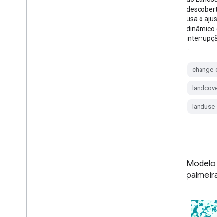
rede neural convolucional baseada em
descobert
composições semestrais do Sentinel-1 e do
usa o aju
Sentinel-2. Consulte o artigo para mais …
dinâmico 
interrupç
…
agriculture
biodiversity
conservation
crop
global
change-
landuse
landcove
landuse-
LUCAS THLOC (pontos com
Modelo 
atributos, 2022) V1
palmeir