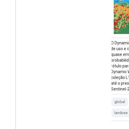
Este conjunto de dados é um mapa de
O Dynamic
terraços da China com resolução de 30 m
de uso e 
em 2018. Ele foi desenvolvido com uma
quase em 
classificação supervisionada baseada em
probabili
pixels usando dados multitemporais e de
rótulo pa
várias fontes com base na plataforma
Dynamic W
Google Earth Engine. A acurácia geral e o
coleção L
coeficiente kappa alcançaram 94% e 0,72,
até o pres
respectivamente. Este primeiro…
Sentinel-2
agriculture
landcover
landuse
global
landuse-landcover
tsinghua
landuse