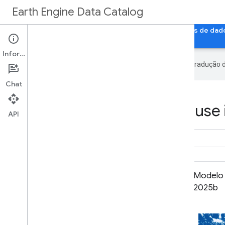
Earth Engine Data Catalog
Página inicial
Categorias
Todos os conjuntos de dad
Informações
O Google usa tecnologia de IA na tradução 
Chat
Datasets tagged landuse 
API
Modelo de probabilidade de cacau
Modelo 
2025a
2025b