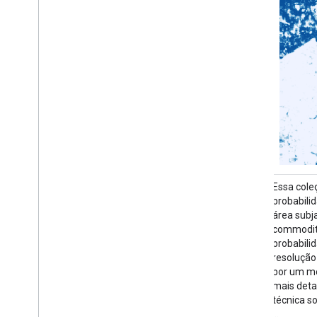
Essa coleção de imagens fornece a
Essa cole
probabilidade estimada por pixel de que a
probabili
área subjacente seja ocupada pela
área subj
commodity. As estimativas de
commodity
probabilidade são fornecidas com uma
probabili
resolução de 10 metros e foram geradas
resolução
por um modelo de machine learning. Para
por um mo
mais detalhes, consulte a documentação
mais deta
técnica sobre a parceria de dados florestais
técnica so
…
…