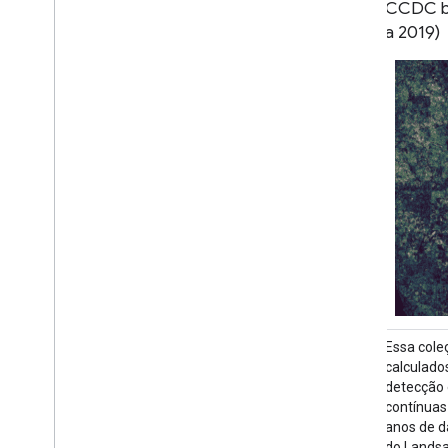
dendezeiro
CCDC ba
a 2019)
O conjunto de dados é um mapa global de
Essa cole
10 m de plantações industriais e de
calculado
pequena escala de óleo de palma para
detecção 
2019. Ela abrange áreas onde foram
contínuas
detectadas plantações de dendezeiros. As
anos de d
imagens classificadas são a saída de uma
do Landsa