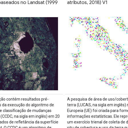
seados no Landsat (1999
atributos, 2018) V1
ção contém resultados pré-
A pesquisa de área de uso/cobert
s da execução do algoritmo de
terra (LUCAS, na sigla em inglês)
e classificação de mudanças
Europeia (UE) foi criada para forn
 (CCDC, na sigla em inglês) em 20
informações estatísticas. Ele rep
ados de refletância da superfície
um exercício trienal de coleta de 
t. O CCDC é um algoritmo de
situ de cobertura e uso da terra q