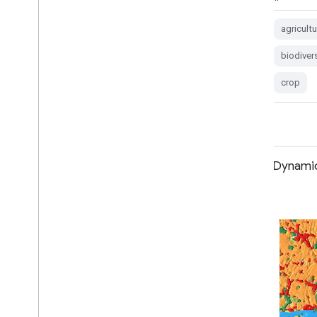
agriculture
biodiversity
cocoa
agricultu
conservation
crop
eudr
biodiver
crop
Mapa do terraço da China DESS v1
Dynamic