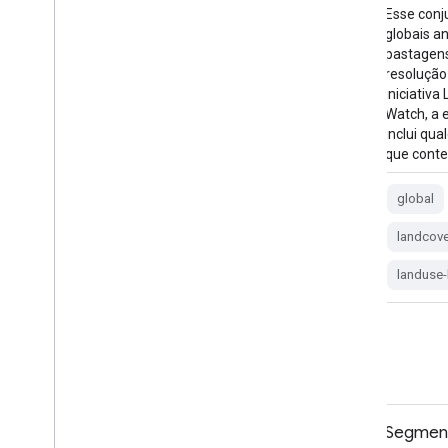
Esse conjunto de dados fornece mapas
Esse conj
globais anuais da classe dominante de
globais a
pastagens (cultivadas e
pastagens
naturais/seminaturais) de 2000 a 2022
resolução
com resolução espacial de 30 m. Produzida
iniciativ
pela iniciativa Global Pasture Watch do Land
Watch, a
& Carbon Lab, a extensão mapeada de
inclui qua
pastagens inclui qualquer tipo de cobertura
que cont
do solo que contenha pelo menos…
global
global
global-pasture-watch
land
landcove
landcover
landuse
landuse-
landuse-landcover
Mapa global das plantações de
Segment