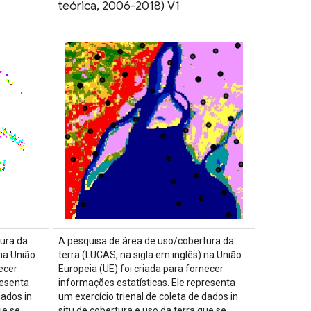
teórica, 2006-2018) V1
ura da
A pesquisa de área de uso/cobertura da
 na União
terra (LUCAS, na sigla em inglês) na União
ecer
Europeia (UE) foi criada para fornecer
resenta
informações estatísticas. Ele representa
dados in
um exercício trienal de coleta de dados in
ue se
situ de cobertura e uso da terra que se