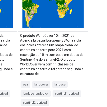
 da
O produto WorldCover 10 m 2021 da
a sigla
Agência Espacial Europeia (ESA, na sigla
al de
em inglês) oferece um mapa global de
cobertura da terra para 2021 com
dados do
resolução de 10 m com base em dados do
uto
Sentinel-1 e do Sentinel-2. O produto
de
WorldCover vem com 11 classes de
eguindo a
cobertura da terra e foi gerado seguindo a
estrutura de …
esa
landcover
landuse
erived
landuse-landcover
sentinel1-derived
sentinel2-derived