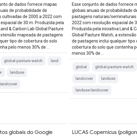
unto de dados fornece mapas
Esse conjunto de dados fornece
nuais de probabilidade de
globais anuais de probabilidade d
 cultivadas de 2000 a 2022 com
pastagens naturais/seminaturais
 espacial de 30 m. Produzida pela
2022 com resolução espacial de 3
a Land & Carbon Lab Global Pasture
Produzida pela iniciativa Land & 
 extensão mapeada de pastagens
Global Pasture Watch, a extensã
lquer tipo de cobertura do solo
de pastagens inclui qualquer tipo 
enha pelo menos 30% de …
cobertura do solo que contenha p
menos 30% de …
global-pasture-watch
land
global
global-pasture-watch
r
landuse
landcover
landuse
landcover
landuse-landcover
os globais do Google
LUCAS Copernicus (polígo