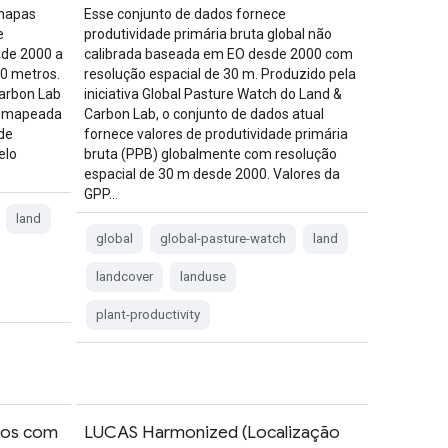
 mapas
Esse conjunto de dados fornece
e
produtividade primária bruta global não
 de 2000 a
calibrada baseada em EO desde 2000 com
0 metros.
resolução espacial de 30 m. Produzido pela
Carbon Lab
iniciativa Global Pasture Watch do Land &
o mapeada
Carbon Lab, o conjunto de dados atual
de
fornece valores de produtividade primária
elo
bruta (PPB) globalmente com resolução
espacial de 30 m desde 2000. Valores da
GPP…
land
global
global-pasture-watch
land
landcover
landuse
plant-productivity
nos com
LUCAS Harmonized (Localização