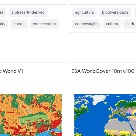
re
alphaearth-derived
agricultura
biodiversidade
sity
cocoa
conservation
conservação
cultura
eudr
 World V1
ESA WorldCover 10m v100