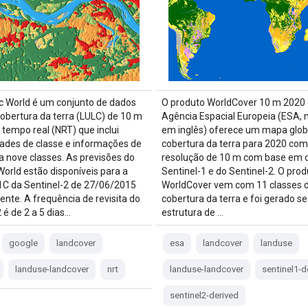
 World é um conjunto de dados
O produto WorldCover 10 m 2020
cobertura da terra (LULC) de 10 m
Agência Espacial Europeia (ESA, n
tempo real (NRT) que inclui
em inglês) oferece um mapa glob
dades de classe e informações de
cobertura da terra para 2020 com
ra nove classes. As previsões do
resolução de 10 m com base em 
orld estão disponíveis para a
Sentinel-1 e do Sentinel-2. O prod
1C da Sentinel-2 de 27/06/2015
WorldCover vem com 11 classes 
ente. A frequência de revisita do
cobertura da terra e foi gerado s
 é de 2 a 5 dias…
estrutura de …
google
landcover
esa
landcover
landuse
landuse-landcover
nrt
landuse-landcover
sentinel1-d
sentinel2-derived