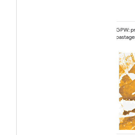
GPW Annual Dominant Class of
GPW: pr
Grasslands v1
pastagen