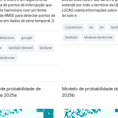
a de pontos de interrupção que
estende por todo o território da U
ste harmônico com um limite
LUCAS coleta informações sobre 
de RMSE para detectar pontos de
do solo e…
ão em dados de série temporal. O
copernicus
eu
jrc
land
landuse
landuse-landcover
detection
google
r
landsat-derived
landuse
landcover
de probabilidade de
Modelo de probabilidade d
as 2025a
2025b