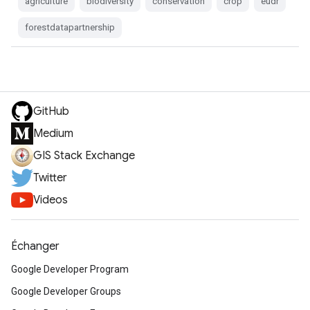
agriculture
biodiversity
conservation
crop
eudr
forestdatapartnership
GitHub
Medium
GIS Stack Exchange
Twitter
Videos
Échanger
Google Developer Program
Google Developer Groups