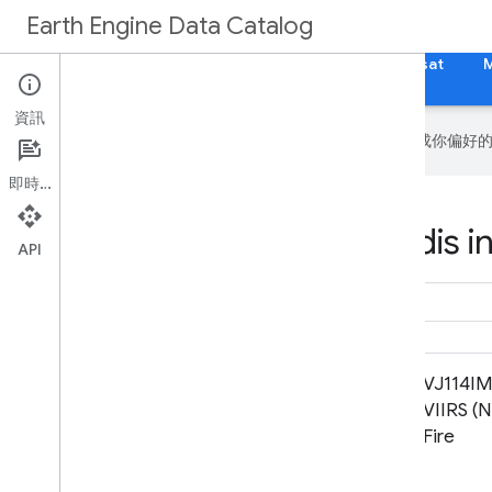
Earth Engine Data Catalog
首頁
類別
所有資料集
所有標記
Landsat
資訊
Google 會運用 AI 技術將內容翻譯成你
即時通訊
Datasets tagged eosdis in
API
FIRMS：資源管理系統火災資訊
VJ114IM
VIIRS (
Fire