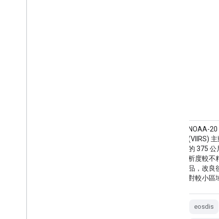
資源管理系統火災資訊 (FIRMS) 資料集的
NOAA-2
Earth Engine 版本包含柵格化形式的 LANCE
(VIIR
火災偵測產品。LANCE 會使用標準 MODIS
的 375
MOD14/MYD14 火災和熱異常產品，處理近
析度較不精
乎即時 (NRT) 的火災位置。每項…
品，改良後
對較小區
eosdis
fire
firms
geophysical
eosdis