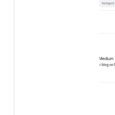
hotspot
lance
hotspot
GitHub
Medium
Earth Engine on GitHub
Follow our blog o
互動交流
Google Developer Program
Google Developer Groups