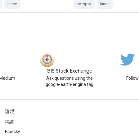
lance
hotspot
lance
GIS Stack Exchange
n Medium
Ask questions using the
Follo
google-earth-engine tag
論壇
網誌
Bluesky