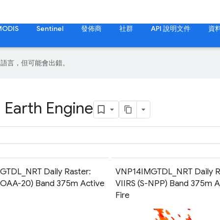
MODIS
Sentinel
發佈商
社群
API 說明文件
資
偏好的語言，但可能會出錯。
 Earth Engine
GTDL_NRT Daily Raster:
VNP14IMGTDL_NRT Daily Ra
NOAA-20) Band 375m Active
VIIRS (S-NPP) Band 375m A
Fire