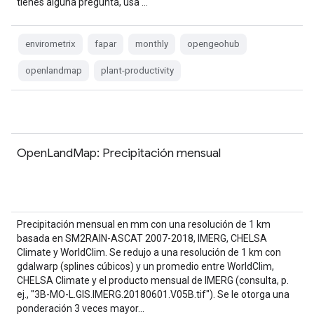
tienes alguna pregunta, usa …
envirometrix
fapar
monthly
opengeohub
openlandmap
plant-productivity
OpenLandMap: Precipitación mensual
Precipitación mensual en mm con una resolución de 1 km
basada en SM2RAIN-ASCAT 2007-2018, IMERG, CHELSA
Climate y WorldClim. Se redujo a una resolución de 1 km con
gdalwarp (splines cúbicos) y un promedio entre WorldClim,
CHELSA Climate y el producto mensual de IMERG (consulta, p.
ej., "3B-MO-L.GIS.IMERG.20180601.V05B.tif"). Se le otorga una
ponderación 3 veces mayor…