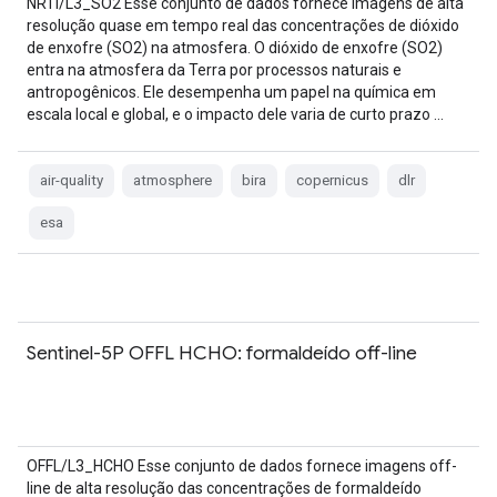
NRTI/L3_SO2 Esse conjunto de dados fornece imagens de alta
resolução quase em tempo real das concentrações de dióxido
de enxofre (SO2) na atmosfera. O dióxido de enxofre (SO2)
entra na atmosfera da Terra por processos naturais e
antropogênicos. Ele desempenha um papel na química em
escala local e global, e o impacto dele varia de curto prazo …
air-quality
atmosphere
bira
copernicus
dlr
esa
Sentinel-5P OFFL HCHO: formaldeído off-line
OFFL/L3_HCHO Esse conjunto de dados fornece imagens off-
line de alta resolução das concentrações de formaldeído