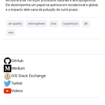
atmosfera da Terra por processos naturais e antropogênicos.
Ele desempenha um papel na química em escala local e global,
e o impacto dele varia de poluição de curto prazo …
air-quality
atmosphere
bira
copernicus
dlr
esa
GitHub
Medium
GIS Stack Exchange
Twitter
Videos