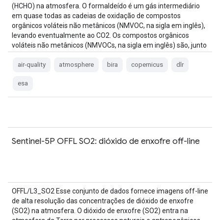
(HCHO) na atmosfera. O formaldeído é um gás intermediário
em quase todas as cadeias de oxidação de compostos
orgânicos voláteis não metânicos (NMVOC, na sigla em inglês),
levando eventualmente ao CO2. Os compostos orgânicos
voláteis não metânicos (NMVOCs, na sigla em inglês) são, junto
com NOx, CO e CH4, entre …
air-quality
atmosphere
bira
copernicus
dlr
esa
Sentinel-5P OFFL SO2: dióxido de enxofre off-line
OFFL/L3_SO2 Esse conjunto de dados fornece imagens off-line
de alta resolução das concentrações de dióxido de enxofre
(SO2) na atmosfera. O dióxido de enxofre (SO2) entra na