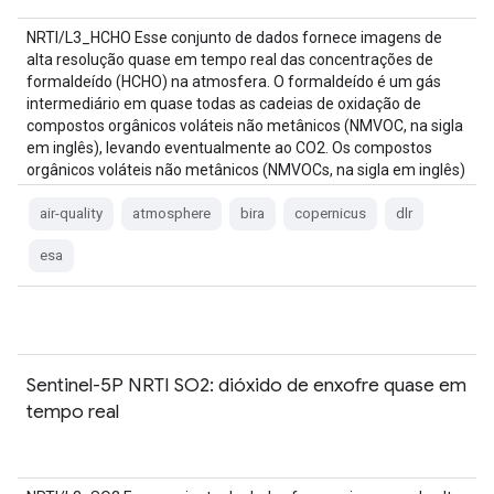
NRTI/L3_HCHO Esse conjunto de dados fornece imagens de
alta resolução quase em tempo real das concentrações de
formaldeído (HCHO) na atmosfera. O formaldeído é um gás
intermediário em quase todas as cadeias de oxidação de
compostos orgânicos voláteis não metânicos (NMVOC, na sigla
em inglês), levando eventualmente ao CO2. Os compostos
orgânicos voláteis não metânicos (NMVOCs, na sigla em inglês)
são, junto com NOx, CO e CH4, …
air-quality
atmosphere
bira
copernicus
dlr
esa
Sentinel-5P NRTI SO2: dióxido de enxofre quase em
tempo real