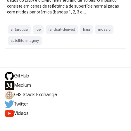
dados do LIMA é o LIMA intermediário de 16 bits. O mosaico
consiste em cenas de refletância de superfície normalizadas
com nitidez panorâmica (bandas 1, 2, 3 e …
antarctica
ice
landsat-derived
lima
mosaic
satellite-imagery
GitHub
Medium
GIS Stack Exchange
Twitter
Videos