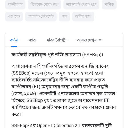
বাষ্পীভবন
গ্রিডমেট-থেকে-প্রাপ্ত
ল্যান্ডস্যাট-থেকে-প্রাপ্ত
মাসিক
ওপেনেট
প্রকাশক-ডেটাসেট
জল
জলীয় বাষ্প
বর্ণনা
ব্যান্ড
ছবির বৈশিষ্ট্য
আরও দেখুন
কার্যকরী সরলীকৃত পৃষ্ঠ শক্তি ভারসাম্য (SSEBop)।
অপারেশনাল সিম্পলিফাইড সারফেস এনার্জি ব্যালেন্স
(SSEBop) মডেল (সেনে প্রমুখ, ২০১৩; ২০২৩) হলো
স্যাটেলাইট সাইক্রোমেট্রির নীতি ব্যবহার করে প্রকৃত
বাষ্পীভবন (ET) অনুমানের জন্য একটি তাপীয় পদ্ধতি
(সেনে, ২০১৮)। ওপেনইটি এনসেম্বলের অন্যতম মূল মডেল
হিসেবে, SSEBop বৃহৎ এলাকা জুড়ে অপারেশনাল ET
ম্যাপিংয়ের জন্য একটি গণনাগতভাবে দক্ষ কাঠামো প্রদান
করে।
SSEBop-এর OpenET Collection 2.1 বাস্তবায়নটি দুটি