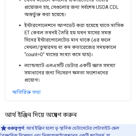
প্রয়োজন হয়, সেগুলোর জন্য সর্বশেষ USDA CDL
অন্তর্ভুক্ত করা হয়েছে।
ইন্টারপোলেশনে আপডেট করা হয়েছে যাতে মাসিক
ET কেবল তখনই তৈরি হয় যখন মাসের সমস্ত
দিনের ইন্টারপোলেটেড মান থাকে (এর ফলে
মেঘলা/তুষারময় বা কম কভারেজের সময়কালে
“count=0” মাসের সংখ্যা কমে যায়)।
ল্যান্ডস্যাট এলএসটি ডেটার একটি জ্ঞাত সমস্যা
সমাধানের জন্য নিঃসরণ ক্ষমতা সংশোধনের
প্রয়োগ।
অতিরিক্ত তথ্য
আর্থ ইঞ্জিন দিয়ে অন্বেষণ করুন
গুরুত্বপূর্ণ:
আর্থ ইঞ্জিন হলো ভূ-স্থানিক ডেটাসেটের পেটাবাইট-স্কেল
বৈজ্ঞানিক বিশ্লেষণ এবং ভিজ্যুয়ালাইজেশনের একটি প্ল্যাটফর্ম, যা