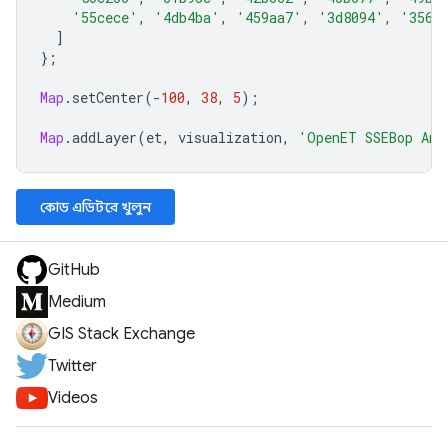
'55cece'
,
'4db4ba'
,
'459aa7'
,
'3d8094'
,
'3566
]
};
Map
.
setCenter
(
-
100
,
38
,
5
);
Map
.
addLayer
(
et
,
visualization
,
'OpenET SSEBop Ann
কোড এডিটরে খুলুন
GitHub
Medium
GIS Stack Exchange
Twitter
Videos