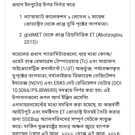
প্রধান ইনপুটের উপর নির্ভর করে:
ল্যান্ডস্যাট কালেকশন ২ লেভেল ২ সায়েন্স
প্রোডাক্টস থেকে প্রাপ্ত ভূমি পৃষ্ঠের তাপমাত্রা।
gridMET থেকে প্রাপ্ত গ্রিডভিত্তিক ET (Abotzoglou,
2013)।
মডেলের প্রধান প্যারামিটারগুলো, যার মধ্যে কোল্ড/
ওয়েট বাল্ব রেফারেন্স টেম্পারেচার (Tc) এবং সারফেস
সাইক্রোমেট্রিক কনস্ট্যান্ট (1/dT) অন্তর্ভুক্ত, পর্যবেক্ষণকৃত
ভূপৃষ্ঠের তাপমাত্রা, নর্মালাইজড ডিফারেন্স ভেজিটেশন
ইনডেক্স (NDVI) এবং ERA5 নেট রেডিয়েশন ডেটার (DOI:
10.5066/P9JBW6R9) সমন্বয়ে নির্ণয় করা হয়। এই
উপাদানগুলো গুগল আর্থ ইঞ্জিন প্রসেসিং
এনভায়রনমেন্টের মধ্যে সমন্বিত করা হয়েছে, যা অন্তর্বর্তী
আউটপুট এবং সমষ্টিগত ET প্রোডাক্ট উভয়ই তৈরি করার
জন্য SSEBop অ্যালগরিদমের সম্পূর্ণ সেটকে সংযুক্ত
করে। মার্কিন যুক্তরাষ্ট্রের সংলগ্ন অঞ্চল জুড়ে ব্যাপক
মূল্যায়ন (সেনে এট আল., ২০২২; ভোল্ক এট আল., ২০২৪;