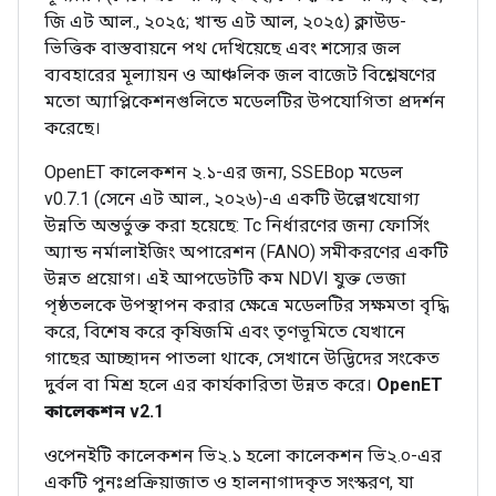
জি এট আল., ২০২৫; খান্ড এট আল, ২০২৫) ক্লাউড-
ভিত্তিক বাস্তবায়নে পথ দেখিয়েছে এবং শস্যের জল
ব্যবহারের মূল্যায়ন ও আঞ্চলিক জল বাজেট বিশ্লেষণের
মতো অ্যাপ্লিকেশনগুলিতে মডেলটির উপযোগিতা প্রদর্শন
করেছে।
OpenET কালেকশন ২.১-এর জন্য, SSEBop মডেল
v0.7.1 (সেনে এট আল., ২০২৬)-এ একটি উল্লেখযোগ্য
উন্নতি অন্তর্ভুক্ত করা হয়েছে: Tc নির্ধারণের জন্য ফোর্সিং
অ্যান্ড নর্মালাইজিং অপারেশন (FANO) সমীকরণের একটি
উন্নত প্রয়োগ। এই আপডেটটি কম NDVI যুক্ত ভেজা
পৃষ্ঠতলকে উপস্থাপন করার ক্ষেত্রে মডেলটির সক্ষমতা বৃদ্ধি
করে, বিশেষ করে কৃষিজমি এবং তৃণভূমিতে যেখানে
গাছের আচ্ছাদন পাতলা থাকে, সেখানে উদ্ভিদের সংকেত
দুর্বল বা মিশ্র হলে এর কার্যকারিতা উন্নত করে।
OpenET
কালেকশন v2.1
ওপেনইটি কালেকশন ভি২.১ হলো কালেকশন ভি২.০-এর
একটি পুনঃপ্রক্রিয়াজাত ও হালনাগাদকৃত সংস্করণ, যা