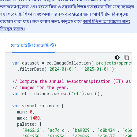
জনকল্যাণমূলক এবং ব্যবসায়িক ও সরকারি উভয় ব্যবহারকারীর জন্য ব্যবহৃত
হয়। গবেষণা, শিক্ষা এবং অলাভজনক ব্যবহারের জন্য আর্থ ইঞ্জিন বিনামূল্যে
ব্যবহার করা যায়। শুরু করার জন্য, অনুগ্রহ করে
আর্থ ইঞ্জিন অ্যাক্সেসের জন্য
নিবন্ধন করুন।
কোড এডিটর (জাভাস্ক্রিপ্ট)
var
dataset
=
ee
.
ImageCollection
(
'projects/openet/
.
filterDate
(
'2024-01-01'
,
'2025-01-01'
);
// Compute the annual evapotranspiration (ET) as t
// images for the year.
var
et
=
dataset
.
select
(
'et'
).
sum
();
var
visualization
=
{
min
:
0
,
max
:
1400
,
palette
:
[
'9e6212'
,
'ac7d1d'
,
'ba9829'
,
'c8b434'
,
'd6cf
'80c256'
,
'61b95c'
,
'42b062'
,
'45b677'
,
'49bc