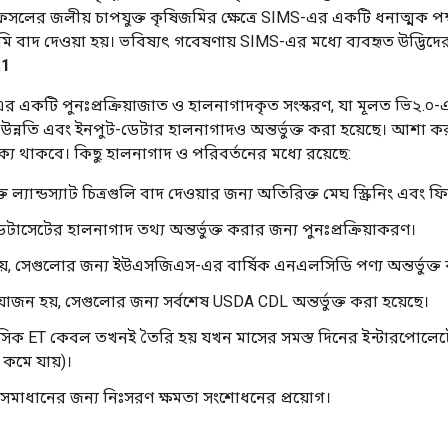
ে ফসলের জলীয় চাপযুক্ত কৃষিজমির ক্ষেত্রে SIMS-এর একটি ধনাত্মক পক
মি বাদ দেওয়া হয়। ভবিষ্যৎ গবেষণায় SIMS-এর মধ্যে ব্যবহৃত উদ্ভিদ
.1
টি পুনঃপ্রক্রিয়াজাত ও হালনাগাদকৃত সংস্করণ, যা মূলত ভি২.০-এ
ি এবং ইনপুট-ডেটার হালনাগাদও অন্তর্ভুক্ত করা হয়েছে। আশা করা যায়
থক্য থাকবে। কিছু হালনাগাদ ও পরিবর্তনের মধ্যে রয়েছে:
ান্ডস্যাট চিত্রগুলি বাদ দেওয়ার জন্য অতিরিক্ত মেঘ স্ক্রিনিং এবং ফি
টের হালনাগাদ তথ্য অন্তর্ভুক্ত করার জন্য পুনঃপ্রক্রিয়াকরণ।
য়, সেগুলোর জন্য ইউএসজিএস-এর বার্ষিক এনএলসিডি পণ্য অন্তর্ভুক্ত
জন হয়, সেগুলোর জন্য সর্বশেষ USDA CDL অন্তর্ভুক্ত করা হয়েছে।
িক ET কেবল তখনই তৈরি হয় যখন মাসের সমস্ত দিনের ইন্টারপোলে
কমে যায়)।
া সমাধানের জন্য নিঃসরণ ক্ষমতা সংশোধনের প্রয়োগ।