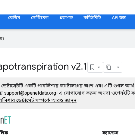
মোডিস
সেন্টিনেল
প্রকাশক
কমিউনিটি
API ডক্স
ে।
potranspiration v2
.
1
 ডেটাসেটটি একটি পাবলিশার ক্যাটালগের অংশ এবং এটি গুগল আর্থ ইঞ্
্য
support@openetdata.org-
এ যোগাযোগ করুন অথবা ওপেনইটি ক্
বলিশার ডেটাসেট সম্পর্কে আরও জানুন
।
ালিক
ক্যাডেন্স