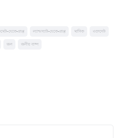
িডমেট-থেকে-প্রাপ্ত
ল্যান্ডস্যাট-থেকে-প্রাপ্ত
মাসিক
ওপেনেট
জল
জলীয় বাষ্প