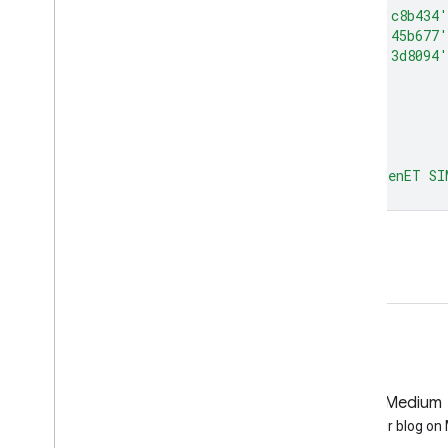
'9e6212'
,
'ac7d1d'
,
'ba9829'
,
'c8b434'
'80c256'
,
'61b95c'
,
'42b062'
,
'45b677'
'55cece'
,
'4db4ba'
,
'459aa7'
,
'3d8094'
]
};
Map
.
setCenter
(
-
100
,
38
,
5
);
Map
.
addLayer
(
et
,
visualization
,
'OpenET SI
কোড এডিটরে খুলুন
GitHub
Medium
Earth Engine on GitHub
Follow our blog o