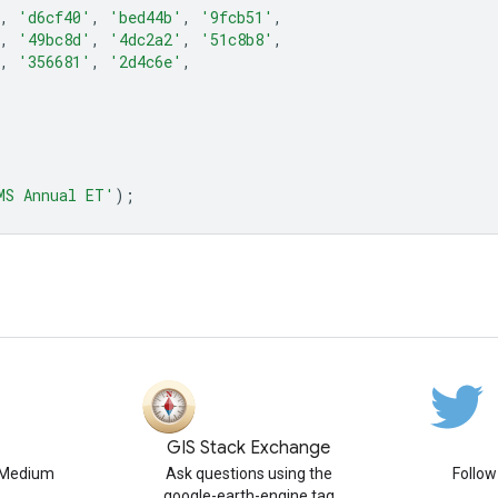
,
'd6cf40'
,
'bed44b'
,
'9fcb51'
,
,
'49bc8d'
,
'4dc2a2'
,
'51c8b8'
,
,
'356681'
,
'2d4c6e'
,
MS Annual ET'
);
GIS Stack Exchange
n Medium
Ask questions using the
Follo
google-earth-engine tag