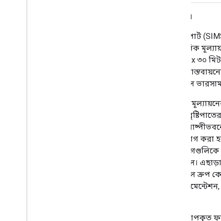
স্যাটেলাইট সেচ ব্যবস্থাপনা সহায়তা (SIMS)।
নাসা স্যাটেলাইট ইরিগেশন ম্যানেজমেন্ট সাপোর্ট (SI
সেচ সময়সূচী ও কৃষি জলের চাহিদার আঞ্চলিক মূল্য
ভিত্তিক পদ্ধতি ব্যবহার করে এবং প্রতিটি ৩০ x ৩০ মি
ঘনত্ব গুণাঙ্ককে অন্তর্ভুক্ত করে। OpenET-তে বাস্তব
হিসাব রাখার জন্য একটি গ্রিডেড মৃত্তিকা জল ভারস
ওপেনইটি ফেজ I আন্তঃতুলনা এবং নির্ভুলতা মূল্যায়
করেছে, কিন্তু শীতের মাসগুলিতে বা ঘন ঘন বৃষ্টিপাত
ব্যবহৃত প্রতিফলন-ভিত্তিক পদ্ধতিটি মাটির বাষ্পী
জল ভারসাম্য মডেল গুগল আর্থ ইঞ্জিনে প্রয়োগ করা হয
এটিকে চালিত করা হয়েছিল। এরপর এই সহগগুলিকে SIM
মোট ফসলের বাষ্পমোচন গণনা করা হয়েছিল। এছাড়াও,
পক্ষপাত সংশোধন করার জন্য, ন্যূনতম বেসাল ক্রপ
অর্জন করা যায়। SIMS মডেলের সম্পূর্ণ ডকুমেন্টেশন
অন্তর্ভুক্ত রয়েছে।
SIMS মডেলটি স্যাটেলাইট ডেটা দ্বারা পরিমাপকৃত ফস