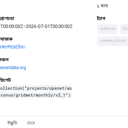
১ মাস
্রাপ্যতা
ট্যাগ
T00:00:00Z–2026-07-01T00:00:00Z
বাষ্পীভবন
গ্র
্রযোজক
প্রকাশক-ডেটাসেট
নকর্পোরেটেড।
করুন
enetdata.org
স্নিপেট
ollection("projects/openet/as
/conus/gridmet/monthly/v2_1")
উদ্ধৃতি
DOI