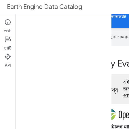
Earth Engine Data Catalog
হোম
ক্যাটাগরি
সমস্ত ডেটাসেট
সকল ট্যাগ
ল্যান্ডস্যাট
তথ্য
এই পৃষ্ঠাটি
Cloud Translation API
অনুবাদ করেছ
চ্যাট
Open
ET SIMS Monthly Eva
API
এই
তথ্য
জন
পা
ক্যাটালগ ম