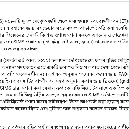
MS) মডেলটি মূলত সেচকৃত জমি থেকে শস্য গুণাঙ্ক এবং বাষ্পীভবন (ET)
ায়নে ব্যবহারের জন্য এই ডেটার সহজলভ্যতা বাড়াতে তৈরি করা হয়ে
টার পিক্সেলের জন্য ভিত্তি শস্য গুণাঙ্ক গণনা করতে অ্যালেন ও পেরেইর
ায়নের জন্য SIMS প্রকাশনা (পেরেইরা এট আল., ২০২০) থেকে প্রধান পরি
াম্য মডেলের সংযোজন।
নের (মেল্টন এট আল., ২০২২) ফলাফল দেখিয়েছে যে, ফসল বৃদ্ধির মৌসু
ের অন্যান্য সময়কালে এতে একটি ক্রমাগত নিম্ন পক্ষপাত দেখা গেছে। এ
ভবনের প্রতি সংবেদনশীল নয়। এই কম অনুমান সংশোধন করার জন্য, FAO
়েছিল এবং মাটির বাষ্পীভবন সহগ অনুমান করার জন্য গ্রিডমেট (gridMET)
S দ্বারা গণনা করা বেসাল ক্রপ কোএফিসিয়েন্টের সাথে একত্রিত করে
 কম বা বিক্ষিপ্ত উদ্ভিদ আচ্ছাদনের সময়কালে SIMS ডেটাতে একটি স
 কোএফিসিয়েন্ট গণনা করার সমীকরণগুলিতে আপডেট করা হয়েছে যাতে
, বর্তমান অ্যালগরিদম এবং মৃত্তিকা জল ভারসাম্য মডেলে ব্যবহৃত বিব
লের বর্তমান বৃদ্ধির পর্যায় এবং অবস্থার জন্য পর্যাপ্ত জলসেচের অ