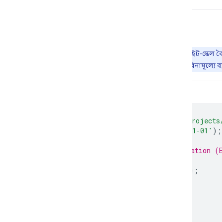
আর্থ ইঞ্জিন দিয়ে অন্বেষণ করুন
গুরুত্বপূর্ণ:
আর্থ ইঞ্জিন হলো ভূ-স্থানিক ডেটাসেটের পেটাবাইট-স্কেল ব
গবেষণা, শিক্ষা এবং অলাভজনক ব্যবহারের জন্য আর্থ ইঞ্জিন বিনামূল্যে ব্
কোড এডিটর (জাভাস্ক্রিপ্ট)
var
dataset
=
ee
.
ImageCollection
(
'projects
.
filterDate
(
'2024-01-01'
,
'2025-01-01'
);
// Compute the annual evapotranspiration (
// images for the year.
var
et
=
dataset
.
select
(
'et'
).
sum
();
var
visualization
=
{
min
:
0
,
max
:
1400
,
palette
:
[