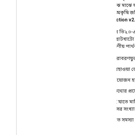
ঘাটতি সেচযুক্ত ফসল এবং স্বল্পমেয়াদী বা মাঝে মাঝ
জন্য প্রয়োগ করা হয়, এবং এই ডেটা সংগ্রহে অকৃষি জ
ক্ষেত্রেও প্রসারিত করা হবে।
OpenET Collection v2
ওপেনইটি কালেকশন ভি২.১ হলো কালেকশন ভি২.০-এর এক
হয়েছে। এর পাশাপাশি এতে মডেলের কিছু ছোটখাটো উন্নত
কালেকশন সংস্করণের মধ্যে ইটি (ET)-তে লক্ষণীয় পার্
অনাবৃত মেঘ এবং/অথবা ব্যাপক তুষারাবরণযুক্ত ল্য
NLDAS-2 এবং GRIDMET ইনপুট আবহাওয়া ডেটাসে
যেসব মডেলে ভূমি আচ্ছাদন তথ্যের প্রয়োজন হ
যেসব মডেলে ফসলের প্রকারভেদের তথ্যের প্রয়ো
ইন্টারপোলেশনে আপডেট করা হয়েছে যাতে মাস
কভারেজের সময়কালে “count=0” মাসের সংখ্যা 
ল্যান্ডস্যাট এলএসটি ডেটার একটি জ্ঞাত সমস্য
অতিরিক্ত তথ্য