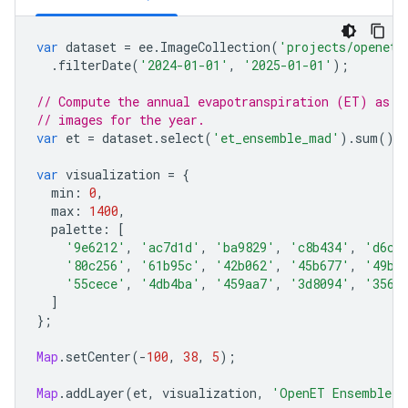
var
dataset
=
ee
.
ImageCollection
(
'projects/openet/
.
filterDate
(
'2024-01-01'
,
'2025-01-01'
);
// Compute the annual evapotranspiration (ET) as t
// images for the year.
var
et
=
dataset
.
select
(
'et_ensemble_mad'
).
sum
();
var
visualization
=
{
min
:
0
,
max
:
1400
,
palette
:
[
'9e6212'
,
'ac7d1d'
,
'ba9829'
,
'c8b434'
,
'd6cf
'80c256'
,
'61b95c'
,
'42b062'
,
'45b677'
,
'49bc
'55cece'
,
'4db4ba'
,
'459aa7'
,
'3d8094'
,
'3566
]
};
Map
.
setCenter
(
-
100
,
38
,
5
);
Map
.
addLayer
(
et
,
visualization
,
'OpenET Ensemble A