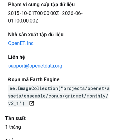
Phạm vi cung cấp tập dữ liệu
2015-10-01T00:00:00Z–2026-06-
01T00:00:00Z
Nhà sản xuất tập dữ liệu
OpenET, Inc.
Liên hệ
support@openetdata.org
Đoạn mã Earth Engine
ee.ImageCollection("projects/openet/a
ssets/ensemble/conus/gridmet/monthly/
v2_1")
open_in_new
Tần suất
1 tháng