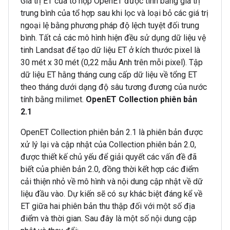
Giá trị ET của tổ hợp OpenET được tính bằng giá trị
trung bình của tổ hợp sau khi lọc và loại bỏ các giá trị
ngoại lệ bằng phương pháp độ lệch tuyệt đối trung
bình. Tất cả các mô hình hiện đều sử dụng dữ liệu vệ
tinh Landsat để tạo dữ liệu ET ở kích thước pixel là
30 mét x 30 mét (0,22 mẫu Anh trên mỗi pixel). Tập
dữ liệu ET hằng tháng cung cấp dữ liệu về tổng ET
theo tháng dưới dạng độ sâu tương đương của nước
tính bằng milimet.
OpenET Collection phiên bản
2.1
OpenET Collection phiên bản 2.1 là phiên bản được
xử lý lại và cập nhật của Collection phiên bản 2.0,
được thiết kế chủ yếu để giải quyết các vấn đề đã
biết của phiên bản 2.0, đồng thời kết hợp các điểm
cải thiện nhỏ về mô hình và nội dung cập nhật về dữ
liệu đầu vào. Dự kiến sẽ có sự khác biệt đáng kể về
ET giữa hai phiên bản thu thập đối với một số địa
điểm và thời gian. Sau đây là một số nội dung cập