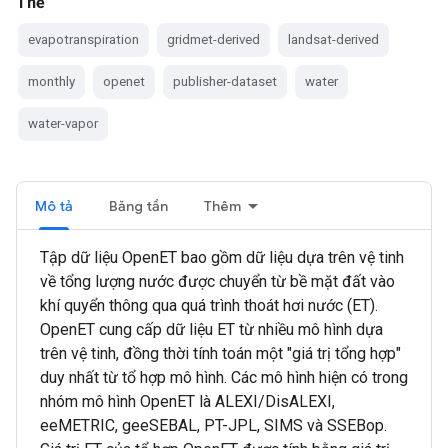
Thẻ
evapotranspiration
gridmet-derived
landsat-derived
monthly
openet
publisher-dataset
water
water-vapor
Mô tả
Băng tần
Thêm
Tập dữ liệu OpenET bao gồm dữ liệu dựa trên vệ tinh
về tổng lượng nước được chuyển từ bề mặt đất vào
khí quyển thông qua quá trình thoát hơi nước (ET).
OpenET cung cấp dữ liệu ET từ nhiều mô hình dựa
trên vệ tinh, đồng thời tính toán một "giá trị tổng hợp"
duy nhất từ tổ hợp mô hình. Các mô hình hiện có trong
nhóm mô hình OpenET là ALEXI/DisALEXI,
eeMETRIC, geeSEBAL, PT-JPL, SIMS và SSEBop.