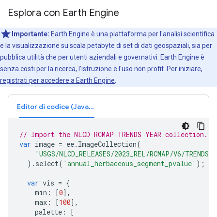
Esplora con Earth Engine
Importante:
Earth Engine è una piattaforma per l'analisi scientifica
e la visualizzazione su scala petabyte di set di dati geospaziali, sia per
pubblica utilità che per utenti aziendali e governativi. Earth Engine è
senza costi per la ricerca, l'istruzione e l'uso non profit. Per iniziare,
registrati per accedere a Earth Engine
.
Editor di codice (JavaScript)
// Import the NLCD RCMAP TRENDS YEAR collection.
var
image
=
ee
.
ImageCollection
(
'USGS/NLCD_RELEASES/2023_REL/RCMAP/V6/TRENDS_
).
select
(
'annual_herbaceous_segment_pvalue'
);
var
vis
=
{
min
:
[
0
],
max
:
[
100
],
palette
:
[