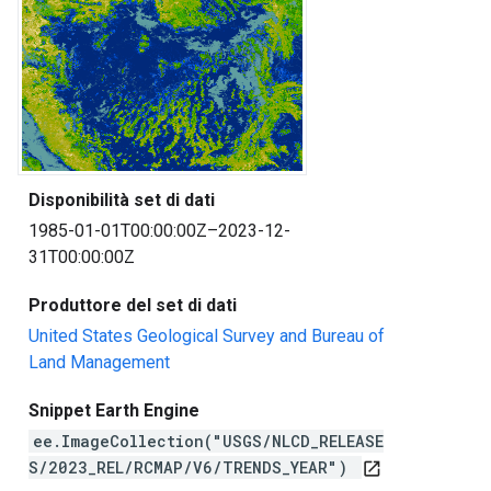
Disponibilità set di dati
1985-01-01T00:00:00Z–2023-12-
31T00:00:00Z
Produttore del set di dati
United States Geological Survey and Bureau of
Land Management
Snippet Earth Engine
ee.ImageCollection("USGS/NLCD_RELEASE
S/2023_REL/RCMAP/V6/TRENDS_YEAR")
open_in_new