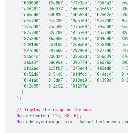
'000000'
,
'f9e8b7'
,
'f7e3ac'
,
'f0dfa3'
,
'eedf
'e0d281'
,
'ddd077'
,
'd6cc6d'
,
'd3c667'
,
'd0c5
'c4ba46'
,
'bdb83a'
,
'bbb534'
,
'b7b02c'
,
'b0ad
'a3a700'
,
'9fa700'
,
'9aa700'
,
'92a700'
,
'8fa7
'82aa00'
,
'7aaa00'
,
'77aa00'
,
'70aa00'
,
'6caa
'57a700'
,
'52a700'
,
'4fa700'
,
'4aa700'
,
'42a7
'37a300'
,
'36a000'
,
'369f00'
,
'349d00'
,
'3399
'2d9100'
,
'2d8f00'
,
'2c8a00'
,
'2c8800'
,
'2c85
'297d00'
,
'297a00'
,
'297900'
,
'277700'
,
'2474
'2c6d1c'
,
'2d6d24'
,
'336d2d'
,
'366c39'
,
'376c
'3a6a5f'
,
'3a696a'
,
'396774'
,
'3a6782'
,
'3966
'2f62ac'
,
'2c5fb7'
,
'245ec4'
,
'1e5ed0'
,
'115c
'0152d6'
,
'0151d0'
,
'014fcc'
,
'014ac4'
,
'0147
'0141ac'
,
'013da7'
,
'013aa0'
,
'01399d'
,
'0136
'012d85'
,
'012c82'
,
'01297a'
]
};
// Display the image on the map.
Map
.
setCenter
(
-
114
,
38
,
6
);
Map
.
addLayer
(
image
,
vis
,
'Annual herbaceous segm