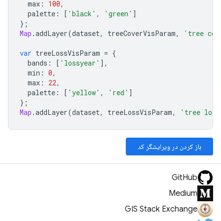
max
:
100
,
palette
:
[
'black'
,
'green'
]
};
Map
.
addLayer
(
dataset
,
treeCoverVisParam
,
'tree cov
var
treeLossVisParam
=
{
bands
:
[
'lossyear'
],
min
:
0
,
max
:
22
,
palette
:
[
'yellow'
,
'red'
]
};
Map
.
addLayer
(
dataset
,
treeLossVisParam
,
'tree loss
باز کردن در ویرایشگر کد
GitHub
Medium
GIS Stack Exchange