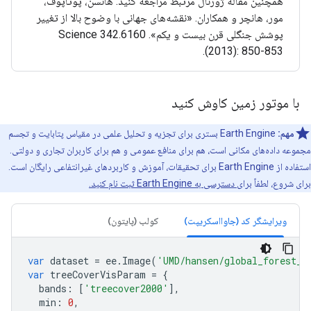
همچنین مقاله ژورنال مرتبط مراجعه کنید: هانسن، پوتاپوف،
مور، هانچر و همکاران. «نقشه‌های جهانی با وضوح بالا از تغییر
پوشش جنگلی قرن بیست و یکم». Science 342.6160
(2013): 850-853.
با موتور زمین کاوش کنید
مهم:
Earth Engine بستری برای تجزیه و تحلیل علمی در مقیاس پتابایت و تجسم
مجموعه داده‌های مکانی است، هم برای منافع عمومی و هم برای کاربران تجاری و دولتی.
استفاده از Earth Engine برای تحقیقات، آموزش و کاربردهای غیرانتفاعی رایگان است.
برای شروع، لطفاً
برای دسترسی به Earth Engine ثبت نام کنید.
ویرایشگر کد (جاوااسکریپت)
کولب (پایتون)
var
dataset
=
ee
.
Image
(
'UMD/hansen/global_forest_c
var
treeCoverVisParam
=
{
bands
:
[
'treecover2000'
],
min
:
0
,