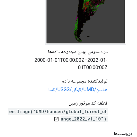
در دسترس بودن مجموعه داده‌ها
2000-01-01T00:00:00Z–2022-01-
01T00:00:00Z
تولیدکننده مجموعه داده
هانسن/UMD/گوگل/USGS/ناسا
قطعه کد موتور زمین
ee.Image("UMD/hansen/global_forest_ch
ange_2022_v1_10")
open_in_new
برچسب‌ها