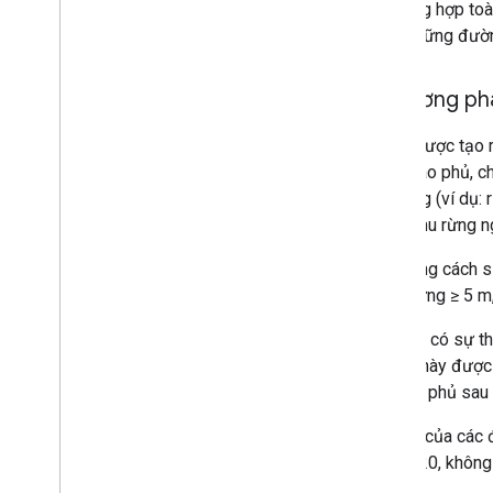
Những dữ liệu này cung cấp một bản tổng hợp toàn
về dữ liệu toàn cầu cho phép xác thực những đường
Thu thập dữ liệu, tài liệu và phương p
Phân loại tình trạng/điều kiện của rừng được tạo 
gồm các lớp phân loại khu vực tán cây bao phủ, ch
định trạng thái/điều kiện tiềm ẩn của rừng (ví dụ
nạn phá rừng được phát hiện trong các khu rừng n
Loại rừng nguyên sinh được thiết lập bằng cách s
khu phực tán cây bao phủ và chiều cao rừng ≥ 5 m,
Lớp rừng thứ sinh non ghi lại những pixel có sự
rừng trồng và đồn điền. Những khu rừng này được
2000 nhưng bị mất khu phực tán cây bao phủ sau
Lớp rừng thứ sinh cũ ghi lại phần còn lại của các 
cao rừng ≥5 m trong cả năm 2000 và 2020, không b
không có rừng trồng hoặc đồn điền nào.