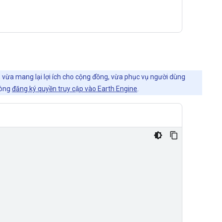
, vừa mang lại lợi ích cho cộng đồng, vừa phục vụ người dùng
lòng
đăng ký quyền truy cập vào Earth Engine
.