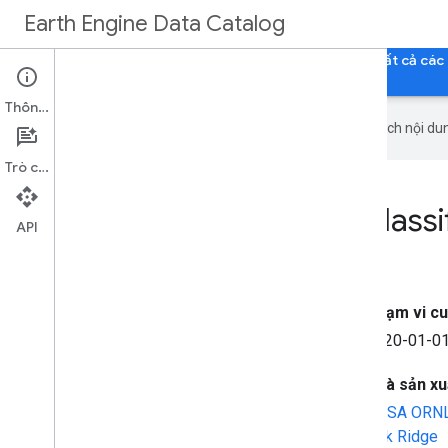
Earth Engine Data Catalog
Trang chủ
Danh mục
Tất cả tập dữ liệu
Tất cả các
Thông tin
Google sử dụng công nghệ AI để dịch nội dun
Trò chuyện
Global 2020 Forest Classi
API
V1
Phạm vi cu
2020-01-01
Nhà sản xuấ
NASA ORNL 
Oak Ridge