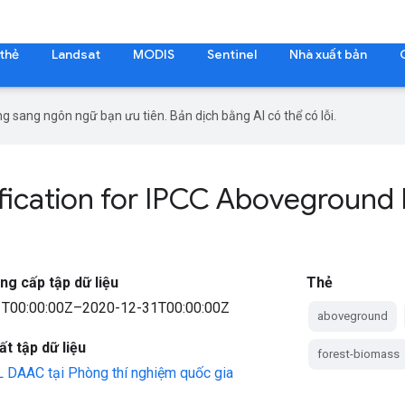
 thẻ
Landsat
MODIS
Sentinel
Nhà xuất bản
g sang ngôn ngữ bạn ưu tiên. Bản dịch bằng AI có thể có lỗi.
fication for IPCC Aboveground 
ng cấp tập dữ liệu
Thẻ
T00:00:00Z–2020-12-31T00:00:00Z
aboveground
t tập dữ liệu
forest-biomass
DAAC tại Phòng thí nghiệm quốc gia