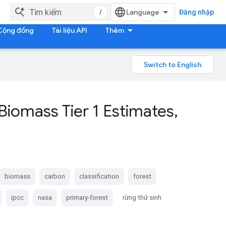
/
Đăng nhập
Cộng đồng
Tài liệu API
Thêm
Biomass Tier 1 Estimates
,
biomass
carbon
classification
forest
ipcc
nasa
primary-forest
rừng thứ sinh