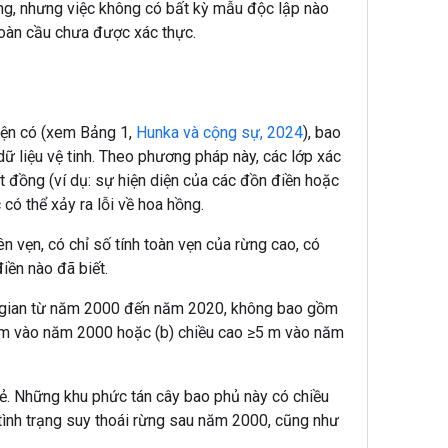
ừng, nhưng việc không có bất kỳ mẫu độc lập nào
toàn cầu chưa được xác thực.
hiện có (xem Bảng 1,
Hunka và cộng sự, 2024
), bao
ữ liệu vệ tinh. Theo phương pháp này, các lớp xác
t đồng (ví dụ: sự hiện diện của các đồn điền hoặc
ó thể xảy ra lỗi về hoa hồng.
 vẹn, có chỉ số tính toàn vẹn của rừng cao, có
iền nào đã biết.
ời gian từ năm 2000 đến năm 2020, không bao gồm
5 m vào năm 2000 hoặc (b) chiều cao ≥5 m vào năm
ẻ. Những khu phức tán cây bao phủ này có chiều
tình trạng suy thoái rừng sau năm 2000, cũng như