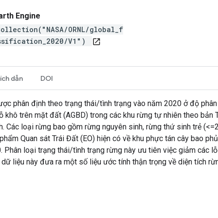
arth Engine
Collection("NASA/ORNL/global_f
ssification_2020/V1")
open_in_new
rích dẫn
DOI
ợc phân định theo trạng thái/tình trạng vào năm 2020 ở độ phân g
 gỗ khô trên mặt đất (AGBD) trong các khu rừng tự nhiên theo bả
h. Các loại rừng bao gồm rừng nguyên sinh, rừng thứ sinh trẻ (<=
hẩm Quan sát Trái Đất (EO) hiện có về khu phực tán cây bao phủ, 
Phân loại trạng thái/tình trạng rừng này ưu tiên việc giảm các l
 dữ liệu này đưa ra một số liệu ước tính thận trọng về diện tích r