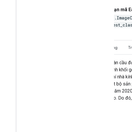
Đoạn mã E
ee.Image
orest_cla
Mô tả
Băng tần
Điều khoản sử dụng
T
Tập dữ liệu này cung cấp các lớp rừng toàn cầu đư
các số liệu ước tính Cấp 1 cho Mật độ sinh khối
của IPCC về Bảng kiểm kê quốc gia về khí nhà kín
loại dựa trên sự kết hợp Boolean của một bộ sản p
của cây rừng, thể hiện từ năm 2000 đến năm 2020. 
thiểu việc đưa các pixel không rõ ràng vào. Do đó,
toàn thế giới.
Đánh giá chất lượng