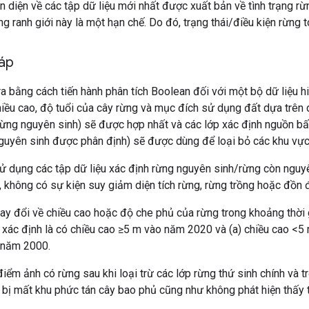
 diện về các tập dữ liệu mới nhất được xuất bản về tình trạng r
 ranh giới này là một hạn chế. Do đó, trạng thái/điều kiện rừng 
háp
ra bằng cách tiến hành phân tích Boolean đối với một bộ dữ liệu 
iều cao, độ tuổi của cây rừng và mục đích sử dụng đất dựa trên d
: rừng nguyên sinh) sẽ được hợp nhất và các lớp xác định nguồn bấ
guyên sinh được phân định) sẽ được dùng để loại bỏ các khu vực c
ử dụng các tập dữ liệu xác định rừng nguyên sinh/rừng còn nguyên
 không có sự kiện suy giảm diện tích rừng, rừng trồng hoặc đồn đ
 thay đổi về chiều cao hoặc độ che phủ của rừng trong khoảng th
 xác định là có chiều cao ≥5 m vào năm 2020 và (a) chiều cao <
 năm 2000.
điểm ảnh có rừng sau khi loại trừ các lớp rừng thứ sinh chính và tr
ị mất khu phức tán cây bao phủ cũng như không phát hiện thấy 