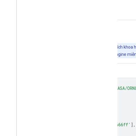
Sơ đồ quy trình phân tích
Khám phá bằng Earth Engine
Quan trọng:
Earth Engine là một nền tảng để phân tích khoa h
doanh nghiệp và chính phủ. Bạn có thể sử dụng Earth Engine miễn 
Trình soạn thảo mã (JavaScript)
var
dataset
=
ee
.
ImageCollection
(
'NASA/ORN
var
visualization
=
{
bands
:
[
'classification'
],
min
:
1.0
,
max
:
3.0
,
palette
:
[
'00ff00'
,
'ff0000'
,
'6666ff'
],
};