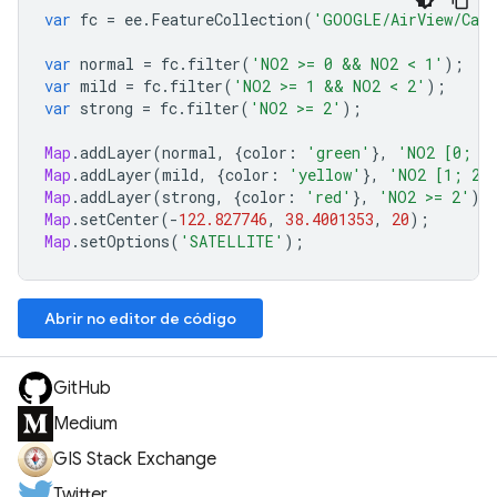
var
fc
=
ee
.
FeatureCollection
(
'GOOGLE/AirView/Cali
var
normal
=
fc
.
filter
(
'NO2 >= 0 && NO2 < 1'
);
var
mild
=
fc
.
filter
(
'NO2 >= 1 && NO2 < 2'
);
var
strong
=
fc
.
filter
(
'NO2 >= 2'
);
Map
.
addLayer
(
normal
,
{
color
:
'green'
},
'NO2 [0; 1
Map
.
addLayer
(
mild
,
{
color
:
'yellow'
},
'NO2 [1; 2)
Map
.
addLayer
(
strong
,
{
color
:
'red'
},
'NO2 >= 2'
);
Map
.
setCenter
(
-
122.827746
,
38.4001353
,
20
);
Map
.
setOptions
(
'SATELLITE'
);
Abrir no editor de código
GitHub
Medium
GIS Stack Exchange
Twitter