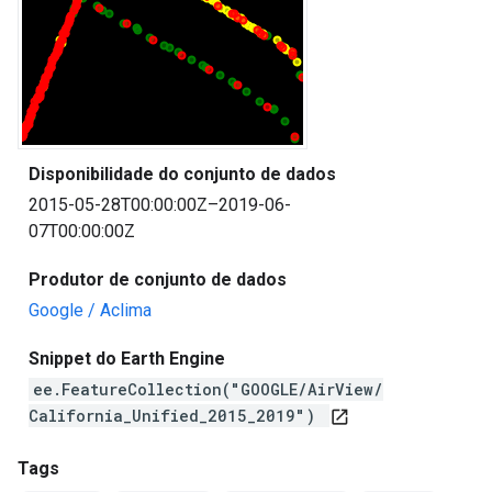
Disponibilidade do conjunto de dados
2015-05-28T00:00:00Z–2019-06-
07T00:00:00Z
Produtor de conjunto de dados
Google / Aclima
Snippet do Earth Engine
ee.FeatureCollection("GOOGLE/AirView/
California_Unified_2015_2019")
open_in_new
Tags