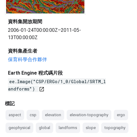
資料集開放期間
2006-01-24T00:00:00Z–2011-05-
13T00:00:00Z
資料集產生者
保育科學合作夥伴
Earth Engine 程式碼片段
ee.Image("CSP/ERGo/1_0/Global/SRTM_l
andforms")
open_in_new
標記
aspect
csp
elevation
elevation-topography
ergo
geophysical
global
landforms
slope
topography