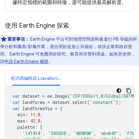
據特定指標的範圍和特徵，盡可能提供最高解析度。
使用 Earth Engine 探索
重要事項：
Earth Engine 平台可對地理空間資料集進行 PB 等級的科
學分析和圖表/影像作業，適合用於促進公共福祉，或供企業和政府使
用。 Earth Engine 可免費用於研究、教育和非營利用途。如有意使用，
請
申請 Earth Engine 權限
。
程式碼編輯器 (JavaScript)
var
dataset
=
ee
.
Image
(
'CSP/ERGo/1_0/Global/SRTM_l
var
landforms
=
dataset
.
select
(
'constant'
);
var
landformsVis
=
{
min
:
11.0
,
max
:
42.0
,
palette
:
[
'141414'
,
'383838'
,
'808080'
,
'ebeb8f'
,
'f7d3