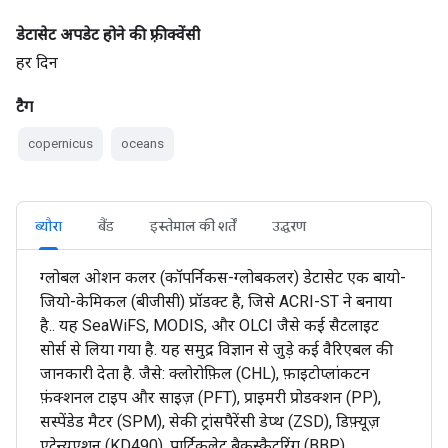
डेटासेट अपडेट होने की फ़्रीक्वेंसी
हर दिन
टैग
copernicus
oceans
ब्यौरा
बैंड
इस्तेमाल की शर्तें
उद्धरण
ग्लोबल ओशन कलर (कॉपर्निकस-ग्लोबकलर) डेटासेट एक बायो-
जियो-केमिकल (बीजीसी) प्रॉडक्ट है, जिसे ACRI-ST ने बनाया
है.. यह SeaWiFS, MODIS, और OLCI जैसे कई सैटलाइट
सोर्स से लिया गया है. यह समुद्र विज्ञान से जुड़े कई वैरिएबल की
जानकारी देता है. जैसे: क्लोरोफ़िल (CHL), फ़ाइटोप्लांकटन
फ़ंक्शनल टाइप और साइज़ (PFT), प्राइमरी प्रोडक्शन (PP),
सस्पेंडेड मैटर (SPM), सेकी ट्रांसपैरेंसी डेप्थ (ZSD), डिफ़्यूज़
एटेन्युएशन (KD490), पार्टिकुलेट बैकस्कैटरिंग (BBP),