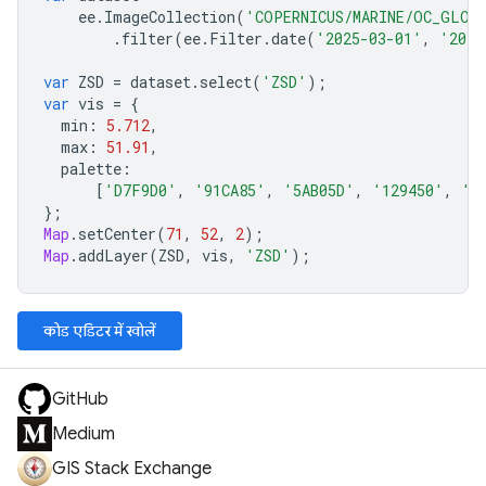
ee
.
ImageCollection
(
'COPERNICUS/MARINE/OC_GLO_
.
filter
(
ee
.
Filter
.
date
(
'2025-03-01'
,
'2025
var
ZSD
=
dataset
.
select
(
'ZSD'
);
var
vis
=
{
min
:
5.712
,
max
:
51.91
,
palette
:
[
'D7F9D0'
,
'91CA85'
,
'5AB05D'
,
'129450'
,
'0
};
Map
.
setCenter
(
71
,
52
,
2
);
Map
.
addLayer
(
ZSD
,
vis
,
'ZSD'
);
कोड एडिटर में खोलें
GitHub
Medium
GIS Stack Exchange