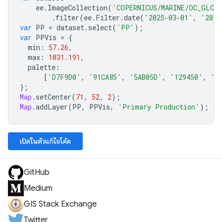
ee
.
ImageCollection
(
'COPERNICUS/MARINE/OC_GLO_
.
filter
(
ee
.
Filter
.
date
(
'2025-03-01'
,
'2025
var
PP
=
dataset
.
select
(
'PP'
);
var
PPVis
=
{
min
:
57.26
,
max
:
1031.191
,
palette
:
[
'D7F9D0'
,
'91CA85'
,
'5AB05D'
,
'129450'
,
'0
};
Map
.
setCenter
(
71
,
52
,
2
);
Map
.
addLayer
(
PP
,
PPVis
,
'Primary Production'
);
เปิดในตัวแก้ไขโค้ด
GitHub
Medium
GIS Stack Exchange
Twitter