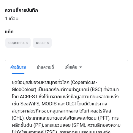
ความถี่การบันทึก
1 เดือน
แท็ก
copernicus
oceans
คำอธิบาย
ย่านความถี่
เพิ่มเติม
ชุดข้อมูลสีของมหาสมุทรทั่วโลก (Copernicus-
GlobColour) เป็นผลิตภัณฑ์ทางชีวภูมิเคมี (BGC) ที่พัฒนา
โดย ACRI-ST ซึ่งได้มาจากแหล่งข้อมูลดาวเทียมหลายแหล่ง
เช่น SeaWiFS, MODIS และ OLCI โดยมีตัวแปรทาง
สมุทรศาสตร์ที่ครอบคลุมหลากหลาย ได้แก่ คลอโรฟิลล์
(CHL), ประเภทและขนาดของไฟโตแพลงก์ตอน (PFT), การ
ผลิตขั้นต้น (PP), สารแขวนลอย (SPM), ความลึกของความ
โปร่งใสของเซคคี (ZSD), การลดทอนแสงแบบกระเจิง