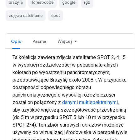
brazylia
forest-code
google
rgb
zdjęcia-satelitarne
spot
Opis
Pasma
Więcej
Ta kolekcja zawiera zdjęcia satelitarne SPOT 2, 4 i 5
w wysokiej rozdzielczości w pseudonaturalnych
kolorach po wyostrzeniu panchromatycznym,
przedstawiające Brazylię około 2008 r. W przypadku
dostępności odpowiedniego obrazu
panchromatycznego o wysokiej rozdzielczości
został on połączony z
danymi multispektralnymi
,
aby uzyskać większą szczegółowość przestrzenną
(do 5 m w przypadku SPOT 5 lub 10 m w przypadku
SPOT 2/4). Ten zbiór surowych obrazów może być
używany do wizualizacji środowiska w perspektywie
historycznej i interpretacji wizualnej. Zobacz też