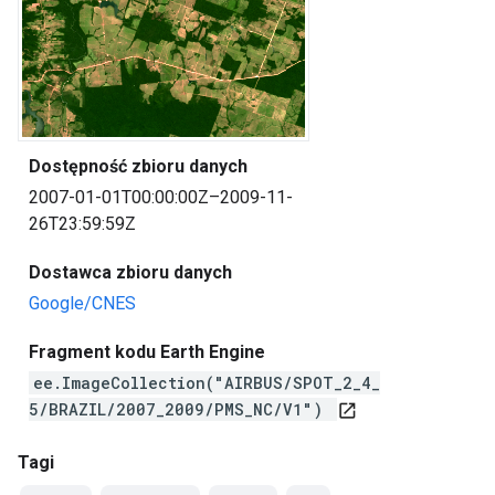
Dostępność zbioru danych
2007-01-01T00:00:00Z–2009-11-
26T23:59:59Z
Dostawca zbioru danych
Google/CNES
Fragment kodu Earth Engine
ee.ImageCollection("AIRBUS/SPOT_2_4_
5/BRAZIL/2007_2009/PMS_NC/V1")
open_in_new
Tagi