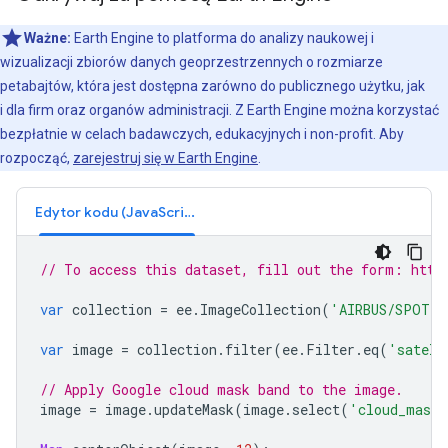
Ważne:
Earth Engine to platforma do analizy naukowej i
wizualizacji zbiorów danych geoprzestrzennych o rozmiarze
petabajtów, która jest dostępna zarówno do publicznego użytku, jak
i dla firm oraz organów administracji. Z Earth Engine można korzystać
bezpłatnie w celach badawczych, edukacyjnych i non-profit. Aby
rozpocząć,
zarejestruj się w Earth Engine
.
Edytor kodu (JavaScript)
// To access this dataset, fill out the form: http
var
collection
=
ee
.
ImageCollection
(
'AIRBUS/SPOT_2
var
image
=
collection
.
filter
(
ee
.
Filter
.
eq
(
'satell
// Apply Google cloud mask band to the image.
image
=
image
.
updateMask
(
image
.
select
(
'cloud_mask'