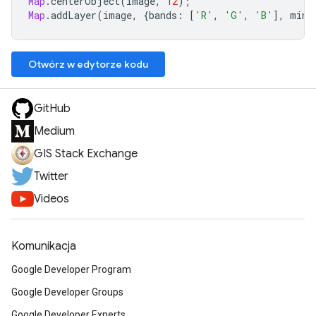
Map
.
centerObject
(
image
,
12
);
Map
.
addLayer
(
image
,
{
bands
:
[
'R'
,
'G'
,
'B'
],
min
:
Otwórz w edytorze kodu
GitHub
Medium
GIS Stack Exchange
Twitter
Videos
Komunikacja
Google Developer Program
Google Developer Groups
Google Developer Experts